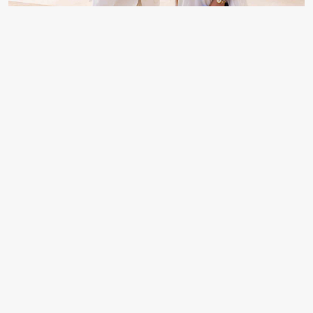
KONSER VERMEK İÇİN SAMSUN’DA BULUNAN
ŞARKICI VE ESKİ SURVİVOR YARIŞMACISI BAYHAN
GÜRHAN SAMSUN’DA KATILDIĞI BİR SÖYLEŞİDE
ŞARKILARI İÇİMDEN GELDİĞİ GİBİ SÖYLEDİĞİNİ,
PERFORMANSIYLA NASIL BİR ETKİ BIRAKTIĞINI
BİLMEDİĞİNİ ÇÜNKÜ ESERLERE DALIP GİTTİĞİNİ
SÖYLEDİ.