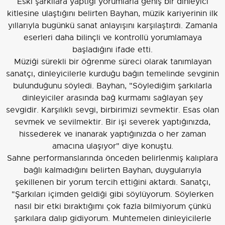
Eski şarkılara yaptığı yorumlarla geniş bir dinleyici
kitlesine ulaştığını belirten Bayhan, müzik kariyerinin ilk
yıllarıyla bugünkü sanat anlayışını karşılaştırdı. Zamanla
eserleri daha bilinçli ve kontrollü yorumlamaya
başladığını ifade etti.
Müziği sürekli bir öğrenme süreci olarak tanımlayan
sanatçı, dinleyicilerle kurduğu bağın temelinde sevginin
bulunduğunu söyledi. Bayhan, "Söylediğim şarkılarla
dinleyiciler arasında bağ kurmamı sağlayan şey
sevgidir. Karşılıklı sevgi, birbirimizi sevmektir. Esas olan
sevmek ve sevilmektir. Bir işi severek yaptığınızda,
hissederek ve inanarak yaptığınızda o her zaman
amacına ulaşıyor" diye konuştu.
Sahne performanslarında önceden belirlenmiş kalıplara
bağlı kalmadığını belirten Bayhan, duygularıyla
şekillenen bir yorum tercih ettiğini aktardı. Sanatçı,
"Şarkıları içimden geldiği gibi söylüyorum. Söylerken
nasıl bir etki bıraktığımı çok fazla bilmiyorum çünkü
şarkılara dalıp gidiyorum. Muhtemelen dinleyicilerle