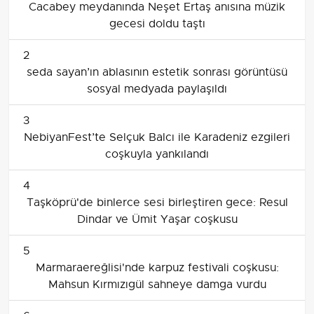
Cacabey meydanında Neşet Ertaş anısına müzik
gecesi doldu taştı
2
seda sayan’ın ablasının estetik sonrası görüntüsü
sosyal medyada paylaşıldı
3
NebiyanFest’te Selçuk Balcı ile Karadeniz ezgileri
coşkuyla yankılandı
4
Taşköprü'de binlerce sesi birleştiren gece: Resul
Dindar ve Ümit Yaşar coşkusu
5
Marmaraereğlisi'nde karpuz festivali coşkusu:
Mahsun Kırmızıgül sahneye damga vurdu