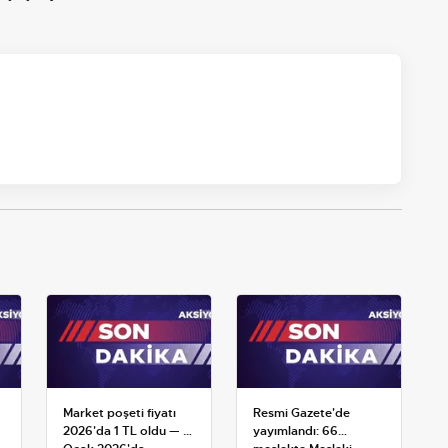
Market poşeti fiyatı
Resmi Gazete'de
2026'da 1 TL oldu — 1
yayımlandı: 66