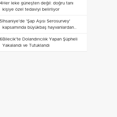
4
Her leke güneşten değil: doğru tanı
kişiye özel tedaviyi belirliyor
5
İhsaniye’de 'Şap Aşısı Serosurvey'
kapsamında büyükbaş hayvanlardan
kan örnekleri alındı
6
Bilecik'te Dolandırıcılık Yapan Şüpheli
Yakalandı ve Tutuklandı