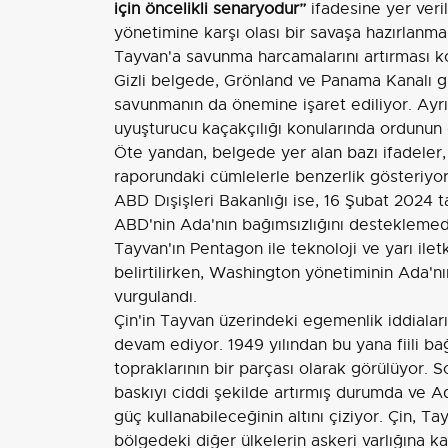
için öncelikli senaryodur”
ifadesine yer veri
yönetimine karşı olası bir savaşa hazırlanm
Tayvan'a savunma harcamalarını artırması ko
Gizli belgede, Grönland ve Panama Kanalı gi
savunmanın da önemine işaret ediliyor. Ay
uyuşturucu kaçakçılığı konularında ordunun d
Öte yandan, belgede yer alan bazı ifadeler
raporundaki cümlelerle benzerlik gösteriyor
ABD Dışişleri Bakanlığı ise, 16 Şubat 2024 
ABD'nin Ada'nın bağımsızlığını desteklemedi
Tayvan'ın Pentagon ile teknoloji ve yarı iletk
belirtilirken, Washington yönetiminin Ada'nı
vurgulandı.
Çin'in Tayvan üzerindeki egemenlik iddiala
devam ediyor. 1949 yılından bu yana fiili ba
topraklarının bir parçası olarak görülüyor. 
baskıyı ciddi şekilde artırmış durumda ve Ad
güç kullanabileceğinin altını çiziyor. Çin, Ta
bölgedeki diğer ülkelerin askeri varlığına kar