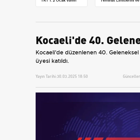
TRT 1, 2 Ocak yayın
Teminat Limitlerini ve
planını değiştirdi
Çoklu Araç Tarifesini
Yeniden Belirledi
Kocaeli'de 40. Gelen
Kocaeli'de düzenlenen 40. Geleneksel 
üyesi katıldı.
Yayın Tarihi:
30.03.2025 18:50
Güncellem