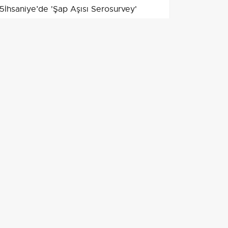
5
İhsaniye’de 'Şap Aşısı Serosurvey'
kapsamında büyükbaş hayvanlardan
kan örnekleri alındı
6
Bilecik'te Dolandırıcılık Yapan Şüpheli
Yakalandı ve Tutuklandı