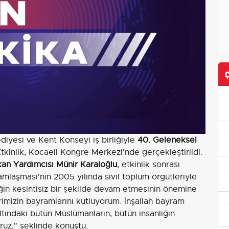
ediyesi ve Kent Konseyi iş birliğiyle
40. Geleneksel
kinlik, Kocaeli Kongre Merkezi'nde gerçekleştirildi.
akan Yardımcısı Münir Karaloğlu
, etkinlik sonrası
mlaşması'nın 2005 yılında sivil toplum örgütleriyle
neğin kesintisiz bir şekilde devam etmesinin önemine
imizin bayramlarını kutluyorum. İnşallah bayram
ltındaki bütün Müslümanların, bütün insanlığın
ruz," şeklinde konuştu.