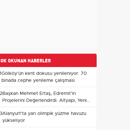
ÇOK OKUNAN HABERLER
1
Gölköy'ün kent dokusu yenileniyor: 70
binada cephe yenileme çalışması
2
Başkan Mehmet Ertaş, Edremit’in
Projelerini Değerlendirdi: Altyapı, Yeni
Sosyal Tesisler ve Yatırım Takvimi
3
Alanyurt'ta yarı olimpik yüzme havuzu
yükseliyor