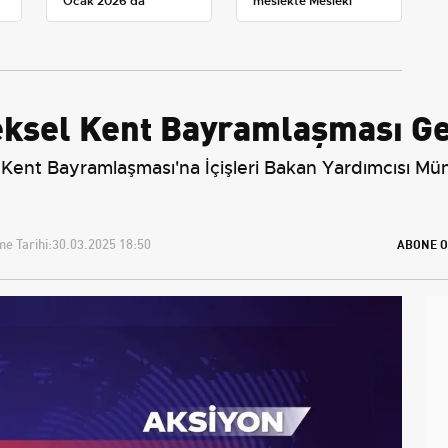
Ocak 2026'da
meslekte Mesleki
yürürlüğe giren tarife
Yeterlilik Belgesi
zorunluluğu
eksel Kent Bayramlaşması Ger
Kent Bayramlaşması'na İçişleri Bakan Yardımcısı Mün
e Tarihi:
30.03.2025 18:50
ABONE O