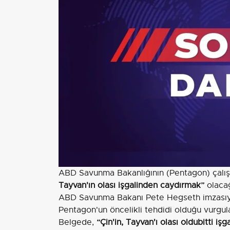
ABD Savunma Bakanlığının (Pentagon) çalışan
Tayvan'ın olası işgalinden caydırmak”
olacağ
ABD Savunma Bakanı Pete Hegseth imzasıyla
Pentagon'un öncelikli tehdidi olduğu vurgul
Belgede,
“Çin'in, Tayvan'ı olası oldubitti i