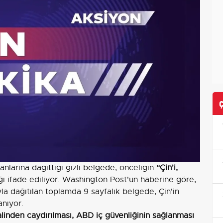
larına dağıttığı gizli belgede, önceliğin
“Çin'i,
ı ifade ediliyor. Washington Post'un haberine göre,
 dağıtılan toplamda 9 sayfalık belgede, Çin'in
anıyor.
şgalinden caydırılması, ABD iç güvenliğinin sağlanması