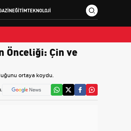
GAZIN
EĞITIM
TEKNOLOJI
 Önceliği: Çin ve
olduğunu ortaya koydu.
L