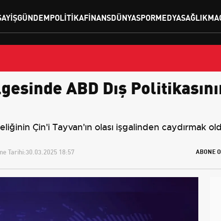
SAYIŞ
GÜNDEM
POLITIKA
FINANS
DÜNYA
SPOR
MEDYA
SAĞLIK
MA
gesinde ABD Dış Politikasının
eliğinin Çin'i Tayvan'ın olası işgalinden caydırmak 
e Tarihi:
30.03.2025 18:57
ABONE O