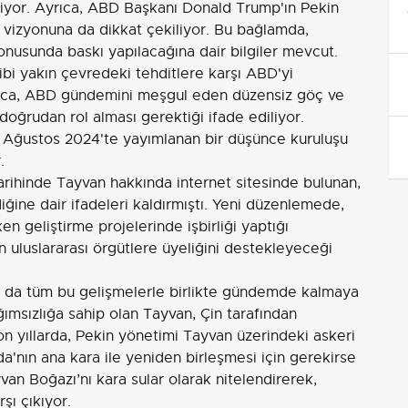
liyor. Ayrıca, ABD Başkanı Donald Trump'ın Pekin
a vizyonuna da dikkat çekiliyor. Bu bağlamda,
nusunda baskı yapılacağına dair bilgiler mevcut.
bi yakın çevredeki tehditlere karşı ABD'yi
rıca, ABD gündemini meşgul eden düzensiz göç ve
oğrudan rol alması gerektiği ifade ediliyor.
, Ağustos 2024'te yayımlanan bir düşünce kuruluşu
.
tarihinde Tayvan hakkında internet sitesinde bulunan,
ğine dair ifadeleri kaldırmıştı. Yeni düzenlemede,
en geliştirme projelerinde işbirliği yaptığı
n uluslararası örgütlere üyeliğini destekleyeceği
rı da tüm bu gelişmelerle birlikte gündemde kalmaya
ğımsızlığa sahip olan Tayvan, Çin tarafından
Son yıllarda, Pekin yönetimi Tayvan üzerindeki askeri
a'nın ana kara ile yeniden birleşmesi için gerekirse
yvan Boğazı’nı kara sular olarak nitelendirerek,
şı çıkıyor.