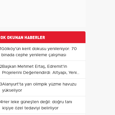
ÇOK OKUNAN HABERLER
1
Gölköy'ün kent dokusu yenileniyor: 70
binada cephe yenileme çalışması
2
Başkan Mehmet Ertaş, Edremit’in
Projelerini Değerlendirdi: Altyapı, Yeni
Sosyal Tesisler ve Yatırım Takvimi
3
Alanyurt'ta yarı olimpik yüzme havuzu
yükseliyor
4
Her leke güneşten değil: doğru tanı
kişiye özel tedaviyi belirliyor