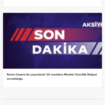
Resmi Gazete'de yayımlandı: 66 meslekte Mesleki Yeterlilik Belgesi
zorunluluğu