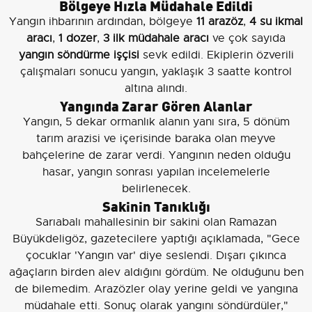
Bölgeye Hızla Müdahale Edildi
Yangın ihbarının ardından, bölgeye
11 arazöz
,
4 su ikmal
aracı
,
1 dozer
,
3 ilk müdahale aracı
ve çok sayıda
yangın söndürme işçisi
sevk edildi. Ekiplerin özverili
çalışmaları sonucu yangın, yaklaşık 3 saatte kontrol
altına alındı.
Yangında Zarar Gören Alanlar
Yangın, 5 dekar ormanlık alanın yanı sıra, 5 dönüm
tarım arazisi ve içerisinde baraka olan meyve
bahçelerine de zarar verdi. Yangının neden olduğu
hasar, yangın sonrası yapılan incelemelerle
belirlenecek.
Sakinin Tanıklığı
Sarıabalı mahallesinin bir sakini olan Ramazan
Büyükdeligöz, gazetecilere yaptığı açıklamada, "Gece
çocuklar 'Yangın var' diye seslendi. Dışarı çıkınca
ağaçların birden alev aldığını gördüm. Ne olduğunu ben
de bilemedim. Arazözler olay yerine geldi ve yangına
müdahale etti. Sonuç olarak yangını söndürdüler,"