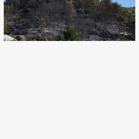
Antalya'nın Serik ilçesinde kırsal arazide başlayıp
ormana sıçrayan yangın söndürüldü.