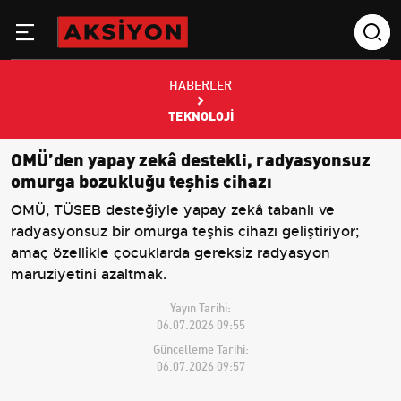
HABERLER
TEKNOLOJI
OMÜ’den yapay zekâ destekli, radyasyonsuz
omurga bozukluğu teşhis cihazı
OMÜ, TÜSEB desteğiyle yapay zekâ tabanlı ve
radyasyonsuz bir omurga teşhis cihazı geliştiriyor;
amaç özellikle çocuklarda gereksiz radyasyon
maruziyetini azaltmak.
Yayın Tarihi:
06.07.2026 09:55
Güncelleme Tarihi:
06.07.2026 09:57