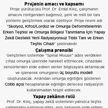
Projenin amacı ve kapsamı
Proje yürütücüsü Prof. Dr. Erdal Kılıç, çalışmanın
amacını röntgenden bağımsız, yerli ve milli bir tanı
yöntemi geliştirmek olarak özetliyor. Proje resmi adı
"
Skolyoz, Kifoz/Lordoz ve Omurga Deformitelerinin
Erken Teşhisi ve Omurga Bölgesi Tanımlama İçin Yapay
Zekâ Destekli Yerli Radyasyonsuz Tıbbi Tanı ve Erken
Teşhis Cihazı
" şeklindedir.
Çalışma prensibi
Geliştirilen sistemde "Spinal Mouse" adını verdikleri
cihaz omurga üzerinde hareket ettirilecek; cihazdaki
sensörlerden elde edilen veriler bilgisayara aktarılacak
ve işlenerek omurganın
üç boyutlu modeli
oluşturulacak. Ardından omurga eğriliğini gösteren
Cobb açısı
hesaplanarak eğriliğin derecesi radyasyon
kullanılmadan tespit edilecek.
Yapay zekânın rolü
Prof. Dr. Kılıç, yapay zekâ sisteminin yalnızca teşhis
sağlamakla kalmayacağını; aynı zamanda elde edilen