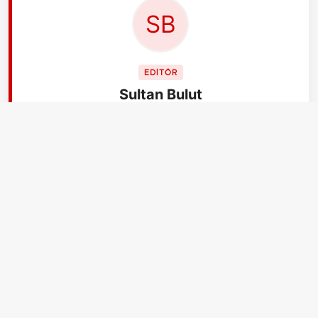
EDİTÖR
Sultan Bulut
Ben Sultan Bulut, 28 yaşındayım, İzmir.
aksiyon.com.tr Yaşam kategorisinde moda, kültür-
sanat etkinlikleri ve şehir rehberleri hazırlıyorum.
Trendleri yakından takip ederim. Estetik zevkime
güvenirim ve detaycıyımdır.
İLGİLİ HABERLER