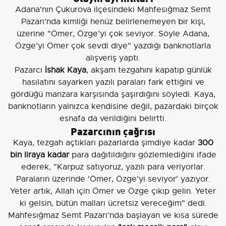
Adana'nın Çukurova ilçesindeki Mahfesığmaz Semt
Pazarı'nda kimliği henüz belirlenemeyen bir kişi,
üzerine "Ömer, Özge’yi çok seviyor. Söyle Adana,
Özge’yi Ömer çok sevdi diye" yazdığı banknotlarla
alışveriş yaptı.
Pazarcı
İshak Kaya
, akşam tezgahını kapatıp günlük
hasılatını sayarken yazılı paraları fark ettiğini ve
gördüğü manzara karşısında şaşırdığını söyledi. Kaya,
banknotların yalnızca kendisine değil, pazardaki birçok
esnafa da verildiğini belirtti.
Pazarcının çağrısı
Kaya, tezgah açtıkları pazarlarda şimdiye kadar
300
bin liraya kadar
para dağıtıldığını gözlemlediğini ifade
ederek, "Karpuz satıyoruz, yazılı para veriyorlar.
Paraların üzerinde 'Ömer, Özge'yi seviyor' yazıyor.
Yeter artık, Allah için Ömer ve Özge çıkıp gelin. Yeter
ki gelsin, bütün malları ücretsiz vereceğim" dedi.
Mahfesığmaz Semt Pazarı'nda başlayan ve kısa sürede