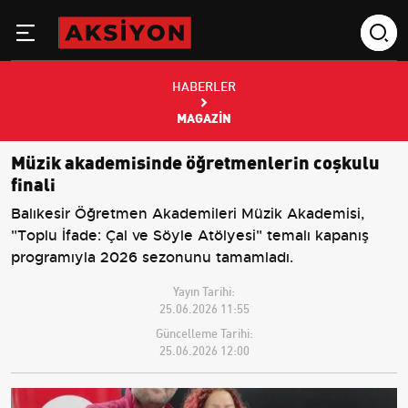
HABERLER
MAGAZIN
Müzik akademisinde öğretmenlerin coşkulu
finali
Balıkesir Öğretmen Akademileri Müzik Akademisi,
"Toplu İfade: Çal ve Söyle Atölyesi" temalı kapanış
programıyla 2026 sezonunu tamamladı.
Yayın Tarihi:
25.06.2026 11:55
Güncelleme Tarihi:
25.06.2026 12:00