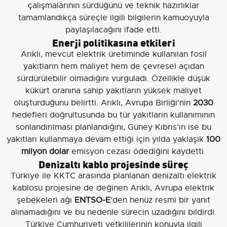
çalışmalarının sürdüğünü ve teknik hazırlıklar
tamamlandıkça süreçle ilgili bilgilerin kamuoyuyla
paylaşılacağını ifade etti.
Enerji politikasına etkileri
Arıklı, mevcut elektrik üretiminde kullanılan fosil
yakıtların hem maliyet hem de çevresel açıdan
sürdürülebilir olmadığını vurguladı. Özellikle düşük
kükürt oranına sahip yakıtların yüksek maliyet
oluşturduğunu belirtti. Arıklı, Avrupa Birliği'nin
2030
hedefleri doğrultusunda bu tür yakıtların kullanımının
sonlandırılması planlandığını, Güney Kıbrıs'ın ise bu
yakıtları kullanmaya devam ettiği için yılda yaklaşık
100
milyon dolar
emisyon cezası ödediğini kaydetti.
Denizaltı kablo projesinde süreç
Türkiye ile KKTC arasında planlanan denizaltı elektrik
kablosu projesine de değinen Arıklı, Avrupa elektrik
şebekeleri ağı
ENTSO-E
'den henüz resmi bir yanıt
alınamadığını ve bu nedenle sürecin uzadığını bildirdi.
Türkiye Cumhuriyeti yetkililerinin konuyla ilgili