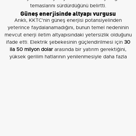
temaslarını sürdürdüğünü belirtti.
Güneş enerjisinde altyapı vurgusu
Arıklı, KKTC'nin güneş enerjisi potansiyelinden
yeterince faydalanamadığını, bunun temel nedeninin
mevcut enerji iletim altyapısındaki yetersizlik olduğunu
ifade etti. Elektrik şebekesinin güçlendirilmesi için
30
ila 50 milyon dolar
arasında bir yatırım gerektiğini,
yüksek gerilim hatlarının yenilenmesiyle daha fazla
güneş enerjisi yatırımının önünün açılacağını söyledi.
Ekonomik ve stratejik katkı
Bakan Arıklı, yaklaşık
700 milyon dolar
maliyetle
hayata geçirilmesi planlanan projenin ülkeye ekonomik
ve stratejik katkılar sağlayacağını ve ilerleyen
dönemde Doğu Akdeniz'de çıkarılacak doğal gazın
KKTC ve Türkiye üzerinden Avrupa pazarına
taşınmasının mümkün olabileceğini belirtti. Arıklı,
elektrik ve doğal gaz projelerinin siyasi tartışmaların
ötesinde teknik temelde değerlendirilmesi gerektiğini