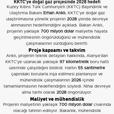
KKTC'ye doğal gaz projesinde 2028 hedefi
Kuzey Kıbrıs Türk Cumhuriyeti (KKTC) Bayındırlık ve
Ulaştırma Bakanı
Erhan Arıklı
, KKTC'ye doğal gaz
ulaştırılmasına yönelik projenin
2028
yılında devreye
alınmasının hedeflendiğini açıkladı. Bakan Arıklı,
projenin yaklaşık
700 milyon dolar
maliyetle hayata
geçirilmesinin öngörüldüğünü ve mühendislik
çalışmalarının sürdüğünü belirtti.
Proje kapsamı ve takvim
Arıklı, projenin teknik detayları hakkında, Alanya'dan
KKTC'ye uzanacak yaklaşık
97 kilometrelik
boru hattı
üzerinde çalışıldığını bildirdi. Hattın
55 santimetre
çapındaki borularla inşa edilmesi planlanıyor ve
mühendislik çalışmalarının
2026
içinde
tamamlanmasının hedeflendiğini söyledi. Nihai devreye
alma tarihi olarak
2028
öngörülüyor.
Maliyet ve mühendislik
Projenin maliyetinin yaklaşık
700 milyon dolar
civarında
olacağı tahmin ediliyor. Bakanlık, mühendislik