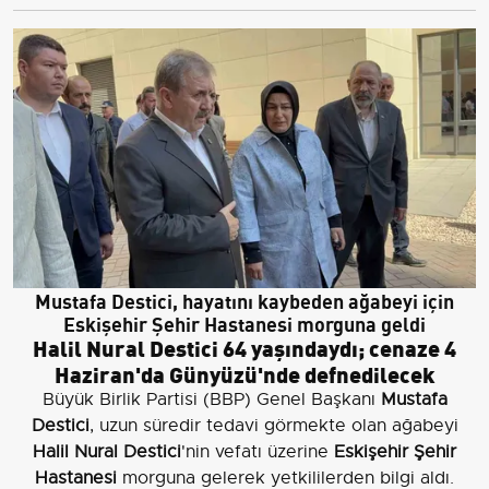
Mustafa Destici, hayatını kaybeden ağabeyi için
Eskişehir Şehir Hastanesi morguna geldi
Halil Nural Destici 64 yaşındaydı; cenaze 4
Haziran'da Günyüzü'nde defnedilecek
Büyük Birlik Partisi (BBP) Genel Başkanı
Mustafa
Destici
, uzun süredir tedavi görmekte olan ağabeyi
Halil Nural Destici
'nin vefatı üzerine
Eskişehir Şehir
Hastanesi
morguna gelerek yetkililerden bilgi aldı.