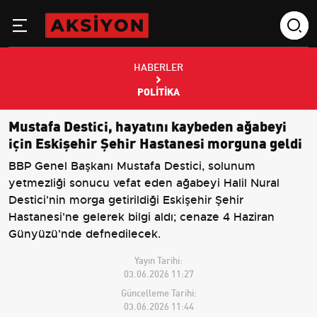
HABERLER
POLITIKA
Mustafa Destici, hayatını kaybeden ağabeyi
için Eskişehir Şehir Hastanesi morguna geldi
BBP Genel Başkanı Mustafa Destici, solunum
yetmezliği sonucu vefat eden ağabeyi Halil Nural
Destici'nin morga getirildiği Eskişehir Şehir
Hastanesi'ne gelerek bilgi aldı; cenaze 4 Haziran
Günyüzü'nde defnedilecek.
Yayın Tarihi:
03.06.2026 11:27
Güncelleme Tarihi:
03.06.2026 11:44