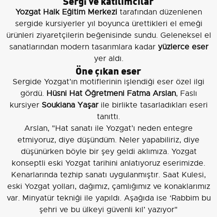
Sergi ve katılımcılar
Yozgat Halk Eğitim Merkezi
tarafından düzenlenen
sergide kursiyerler yıl boyunca ürettikleri el emeği
ürünleri ziyaretçilerin beğenisinde sundu. Geleneksel el
sanatlarından modern tasarımlara kadar
yüzlerce eser
yer aldı.
Öne çıkan eser
Sergide Yozgat’ın motiflerinin işlendiği eser özel ilgi
gördü.
Hüsni Hat Öğretmeni Fatma Arslan
, Faslı
kursiyer
Soukiana Yaşar
ile birlikte tasarladıkları eseri
tanıttı.
Arslan, "Hat sanatı ile Yozgat’ı neden entegre
etmiyoruz, diye düşündüm. Neler yapabiliriz, diye
düşünürken böyle bir şey geldi aklımıza. Yozgat
konseptli eski Yozgat tarihini anlatıyoruz eserimizde.
Kenarlarında tezhip sanatı uygulanmıştır. Saat Kulesi,
eski Yozgat yolları, dağımız, çamlığımız ve konaklarımız
var. Minyatür tekniği ile yapıldı. Aşağıda ise ‘Rabbim bu
şehri ve bu ülkeyi güvenli kıl’ yazıyor"