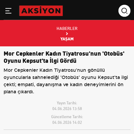
HABERLER
YAŞAM
Mor Cepkenler Kadın Tiyatrosu'nun 'Otobüs'
Oyunu Kepsut'ta İlgi Gördü
Mor Cepkenler Kadın Tiyatrosu'nun gönüllü
oyuncularla sahnelediği 'Otobüs' oyunu Kepsut'ta ilgi
çekti; empati, dayanışma ve kadın deneyimlerini ön
plana çıkardı.
Yayın Tarihi:
04.06.2026 13:58
Güncelleme Tarihi:
04.06.2026 14:02