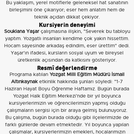
Bu yaklaşım, yerel motiflerle geleneksel hat sanatının
birleşimini öne çıkarıyor; eser hem anlatım hem de
teknik açıdan dikkat çekiyor.
Kursiyerin deneyimi
Soukiana Yaşar
çalışmasına ilişkin, "Severek bu tabloyu
yaptım. Yozgatlı insanları kendime çok yakın hissettim.
Hocam sayesinde arkadaş edindim, eser ürettim" dedi.
Yaşar'ın ifadesi, kursların sosyal uyum ve bireysel
üretkenlik açısından da katkısını gösteriyor.
Resmî değerlendirme
Programa katılan
Yozgat Milli Eğitim Müdürü İsmail
Altınkaynak
etkinlik hakkında şunları söyledi: "1-7
Haziran Hayat Boyu Öğrenme Haftamız. Bugün burada
Yozgat Halk Eğitim Merkezi’nde bir yıl boyunca
kursiyerlerimizin ve öğrencilerimizin yapmış olduğu
çalışmaların sergisi için bir araya gelmiş bulunuyoruz.
Bu çalışma, bugün burada olduğu gibi ilçelerimizde de
farklı günlerde devam etmektedir. Yıl boyunca yapılan
çalışmalar, kursiyerlerimizin emekleri, hocalarımızın