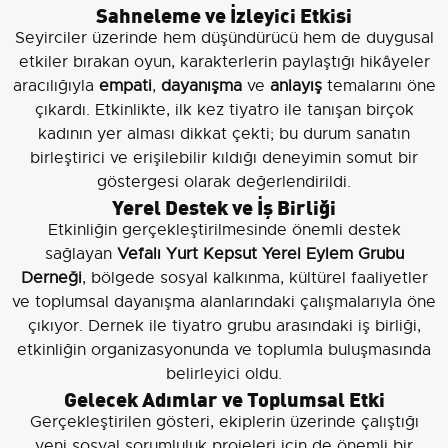
Sahneleme ve İzleyici Etkisi
Seyirciler üzerinde hem düşündürücü hem de duygusal
etkiler bırakan oyun, karakterlerin paylaştığı hikâyeler
aracılığıyla
empati
,
dayanışma
ve
anlayış
temalarını öne
çıkardı. Etkinlikte, ilk kez tiyatro ile tanışan birçok
kadının yer alması dikkat çekti; bu durum sanatın
birleştirici ve erişilebilir kıldığı deneyimin somut bir
göstergesi olarak değerlendirildi.
Yerel Destek ve İş Birliği
Etkinliğin gerçekleştirilmesinde önemli destek
sağlayan
Vefalı Yurt Kepsut Yerel Eylem Grubu
Derneği
, bölgede sosyal kalkınma, kültürel faaliyetler
ve toplumsal dayanışma alanlarındaki çalışmalarıyla öne
çıkıyor. Dernek ile tiyatro grubu arasındaki iş birliği,
etkinliğin organizasyonunda ve toplumla buluşmasında
belirleyici oldu.
Gelecek Adımlar ve Toplumsal Etki
Gerçekleştirilen gösteri, ekiplerin üzerinde çalıştığı
yeni sosyal sorumluluk projeleri için de önemli bir