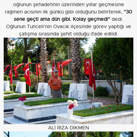
oğlunun şehadetinin üzerinden yıllar geçmesine
rağmen acısının ilk günkü gibi olduğunu belirterek,
"30
sene geçti ama dün gibi. Kolay geçmedi"
dedi.
Oğlunun Tunceli'nin Ovacık ilçesinde görev yaptığı ve
çatışma sırasında şehit olduğu ifade edildi.
ALİ RIZA DİKMEN