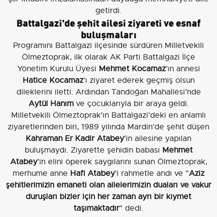
getirdi.
Battalgazi'de şehit ailesi ziyareti ve esnaf
buluşmaları
Programını Battalgazi ilçesinde sürdüren Milletvekili
Ölmeztoprak, ilk olarak AK Parti Battalgazi İlçe
Yönetim Kurulu Üyesi
Mehmet Kocamaz
’ın annesi
Hatice Kocamaz
’ı ziyaret ederek geçmiş olsun
dileklerini iletti. Ardından Tandoğan Mahallesi’nde
Aytül Hanım
ve çocuklarıyla bir araya geldi.
Milletvekili Ölmeztoprak’ın Battalgazi’deki en anlamlı
ziyaretlerinden biri, 1989 yılında Mardin’de şehit düşen
Kahraman Er Kadir Atabey
’in ailesine yapılan
buluşmaydı. Ziyarette şehidin babası
Mehmet
Atabey
’in elini öperek saygılarını sunan Ölmeztoprak,
merhume anne
Hafi Atabey
’i rahmetle andı ve "
Aziz
şehitlerimizin emaneti olan ailelerimizin duaları ve vakur
duruşları bizler için her zaman ayrı bir kıymet
taşımaktadır
" dedi.