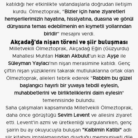
katıldığı her etkinlikte vatandaşlarla doğrudan iletişim
kurdu. Ölmeztoprak, "
Bizler için hane ziyaretleri
hemşerilerimizin hayatına, hissiyatına, duasına ve gönül
dünyasına temas edebilmenin en kıymetli yollarından
biridir
" mesajını verdi.
Akçadağ'da nişan töreni ve şiir buluşması
Milletvekili Ölmeztoprak, Akçadağ Eğin (Güzyurdu)
Mahallesi Muhtarı
Hakan Akbulut
’un kızı
Ayşe
ile
Süleyman Yaylacı
’nın nişan merasimine katıldı. Genç
çiftin nişan yüzüklerini takarak mutluluklarına ortak olan
Ölmeztoprak, aileleri tebrik ederek "
Rabbim bu güzel
başlangıcı hayırlı bir yuvaya tebdil eylesin,
muhabbetlerini ve birlikteliklerini daim eylesin
"
temennisinde bulundu.
Saha çalışmaları kapsamında Milletvekili Ölmeztoprak,
daha önce görüştüğü
Sevim Levent
ve ailesini ziyaret
etti. Levent’in azmi ve üretkenliği vurgulanırken, genç
şairin bu ay okuyucuyla buluşan
"Kalbimin Katibi"
adlı
şiir kitabını imzalamasından duyduğu memnuniyeti dile