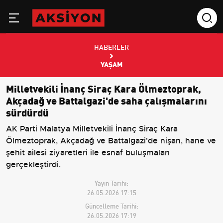
HABERLER
YAŞAM
Milletvekili İnanç Siraç Kara Ölmeztoprak,
Akçadağ ve Battalgazi'de saha çalışmalarını
sürdürdü
AK Parti Malatya Milletvekili İnanç Siraç Kara
Ölmeztoprak, Akçadağ ve Battalgazi'de nişan, hane ve
şehit ailesi ziyaretleri ile esnaf buluşmaları
gerçekleştirdi.
Yayın Tarihi:
26.05.2026 17:15
Güncelleme Tarihi:
26.05.2026 17:19