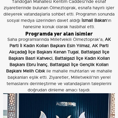
Tandoğan Mahallesi Kentim Caddesi’nde esnaf
ziyaretlerinde bulunan Ölmeztoprak, esnafa hayırlı işler
dileyerek vatandaşlarla sohbet etti. Programın sonunda
sosyal medya üzerinden davet aldığı
İsmail Bakan
’ın
hanesine konuk olarak hasbihal etti.
Programda yer alan isimler
Saha programlarında Milletvekili Ölmeztoprak’a;
AK
Parti İl Kadın Kolları Başkanı Esin Yılmaz
,
AK Parti
Akçadağ İlçe Başkanı Kenan Tugal
,
Battalgazi İlçe
Başkanı Basri Kahveci
,
Battalgazi İlçe Kadın Kolları
Başkanı Ebru İnanç
,
Battalgazi İlçe Gençlik Kolları
Başkanı Melih Cıbık
ile mahalle muhtarları ve mahalle
başkanları eşlik etti. Ziyaretler, Milletvekili’nin yerel
temaslarını derinleştirme ve vatandaşların taleplerini
doğrudan dinleme amacı taşıdı.