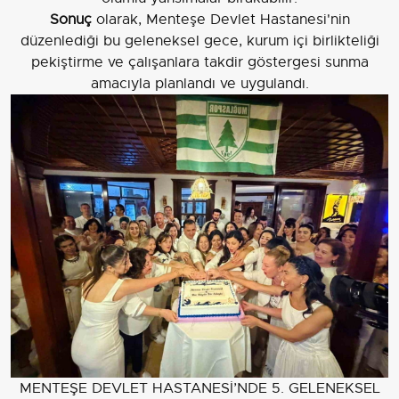
Sonuç
olarak, Menteşe Devlet Hastanesi'nin
düzenlediği bu geleneksel gece, kurum içi birlikteliği
pekiştirme ve çalışanlara takdir göstergesi sunma
amacıyla planlandı ve uygulandı.
MENTEŞE DEVLET HASTANESİ’NDE 5. GELENEKSEL