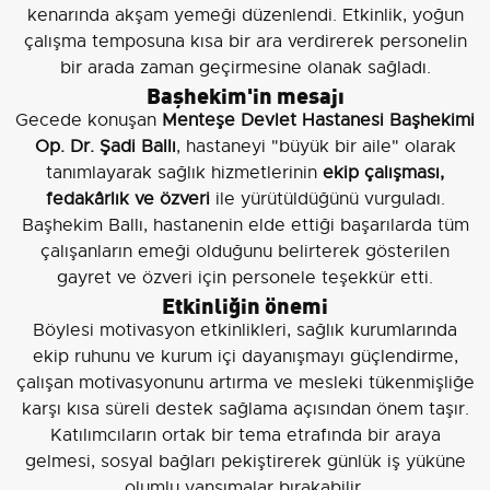
kenarında akşam yemeği düzenlendi. Etkinlik, yoğun
çalışma temposuna kısa bir ara verdirerek personelin
bir arada zaman geçirmesine olanak sağladı.
Başhekim'in mesajı
Gecede konuşan
Menteşe Devlet Hastanesi Başhekimi
Op. Dr. Şadi Ballı
, hastaneyi "büyük bir aile" olarak
tanımlayarak sağlık hizmetlerinin
ekip çalışması,
fedakârlık ve özveri
ile yürütüldüğünü vurguladı.
Başhekim Ballı, hastanenin elde ettiği başarılarda tüm
çalışanların emeği olduğunu belirterek gösterilen
gayret ve özveri için personele teşekkür etti.
Etkinliğin önemi
Böylesi motivasyon etkinlikleri, sağlık kurumlarında
ekip ruhunu ve kurum içi dayanışmayı güçlendirme,
çalışan motivasyonunu artırma ve mesleki tükenmişliğe
karşı kısa süreli destek sağlama açısından önem taşır.
Katılımcıların ortak bir tema etrafında bir araya
gelmesi, sosyal bağları pekiştirerek günlük iş yüküne
olumlu yansımalar bırakabilir.