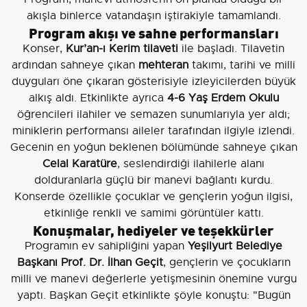
akışla binlerce vatandaşın iştirakiyle tamamlandı.
Program akışı ve sahne performansları
Konser,
Kur’an-ı Kerim tilaveti
ile başladı. Tilavetin
ardından sahneye çıkan
mehteran
takımı, tarihi ve milli
duyguları öne çıkaran gösterisiyle izleyicilerden büyük
alkış aldı. Etkinlikte ayrıca
4-6 Yaş Erdem Okulu
öğrencileri ilahiler ve semazen sunumlarıyla yer aldı;
miniklerin performansı aileler tarafından ilgiyle izlendi.
Gecenin en yoğun beklenen bölümünde sahneye çıkan
Celal Karatüre
, seslendirdiği ilahilerle alanı
dolduranlarla güçlü bir manevi bağlantı kurdu.
Konserde özellikle çocuklar ve gençlerin yoğun ilgisi,
etkinliğe renkli ve samimi görüntüler kattı.
Konuşmalar, hediyeler ve teşekkürler
Programın ev sahipliğini yapan
Yeşilyurt Belediye
Başkanı Prof. Dr. İlhan Geçit
, gençlerin ve çocukların
milli ve manevi değerlerle yetişmesinin önemine vurgu
yaptı. Başkan Geçit etkinlikte şöyle konuştu: "Bugün