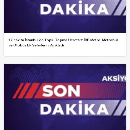
1 Ocak'ta İstanbul'da Toplu Taşıma Ücretsiz: İBB Metro, Metrobüs
ve Otobüs Ek Seferlerini Açıkladı