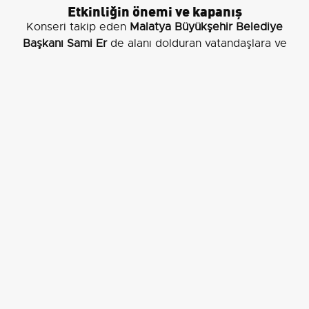
Etkinliğin önemi ve kapanış
Konseri takip eden
Malatya Büyükşehir Belediye
Başkanı Sami Er
de alanı dolduran vatandaşlara ve
organizasyonda emeği geçenlere teşekkür etti. Gece,
Celal Karatüre’nin ilahileri ve yapılan dualarla sona erdi;
katılımcılar etkinliği milli ve manevi değerlerin
yaşatılması bakımından önemli bir buluşma olarak
değerlendirdi.
Yeşilyurt Belediyesi
tarafından gerçekleştirilen
organizasyon, yoğun katılımı ve manevi içeriğiyle
Malatya’nın sosyal ve kültürel hayatına katkı sunan
etkinliklerden biri olarak öne çıktı.