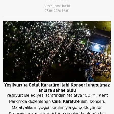
Güncelleme Tarihi:
07.06.2026 12:01
Yeşilyurt’ta Celal Karatüre İlahi Konseri unutulmaz
anlara sahne oldu
Yeşilyurt Belediyesi tarafından Malatya 100. Yıl Kent
Parkı'nda düzenlenen
Celal Karatüre
ilahi konseri,
Malatyalıların yoğun katılımıyla gerçekleştirildi.
Program, manevi atmosferin ön planda olduğu bir