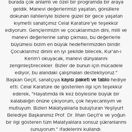
burada çok anlamlı ve özel bir programda bir araya
geldik. Manevi değerlerimizi yaşatan, gönüllere
dokunan ilahileriyle bizlere güzel bir gece yaşatan
kıymetli sanatçımız Celal Karatüre’ye teşekkür
ediyorum. Gençlerimizin ve çocuklarımızın dini, milli ve
manevi değerlerine sahip çıkması, bu değerlerle
büyümesi bizim en büyük hedeflerimizden biridir.
Çocuklarımız dinini en iyi şekilde bilecek, Kur’an-ı
Kerim’i okuyacak, manevi dünyalarını
zenginleştirecekler. Bizler de bunun için mücadele
ediyor, bu alandaki çalışmaları destekliyoruz."
Başkan Geçit, sanatçıya
kayısı paketi ve tablo
hediye
etti. Celal Karatüre de gösterilen ilgi için teşekkür
ederek, "Hayatımda ilk kez böylesine büyük bir
kalabalığın önüne çıkıyorum, çok heyecanlıyım ve
mutluyum. Bizleri Malatyalılarla buluşturan Yeşilyurt
Belediye Başkanımız Prof. Dr. İlhan Geçit’e ve yoğun
bir ilgi gösteren tüm Malatyalılara sonsuz şükranlarımı
sunuyorum." ifadelerini kullandı.