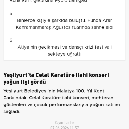
Buharkent gecesine Eypio damgası
5
Binlerce kişiyle şarkıda buluştu: Funda Arar
Kahramanmaraş Ağustos fuarında sahne aldı
6
Atiye'nin gecikmesi ve dansçı krizi festivali
sekteye uğrattı
Yeşilyurt’ta Celal Karatüre ilahi konseri
yoğun ilgi gördü
Yeşilyurt Belediyesi'nin Malatya 100. Yıl Kent
Parkı'ndaki Celal Karatüre ilahi konseri, mehteran
gösterileri ve çocuk performanslarıyla yoğun katılım
sağladı.
Yayın Tarihi:
07.06.2026 11:57