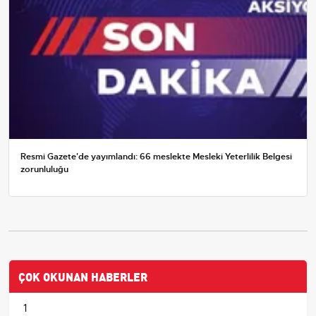
Resmi Gazete'de yayımlandı: 66 meslekte Mesleki Yeterlilik Belgesi
zorunluluğu
ÇOK OKUNAN HABERLER
1