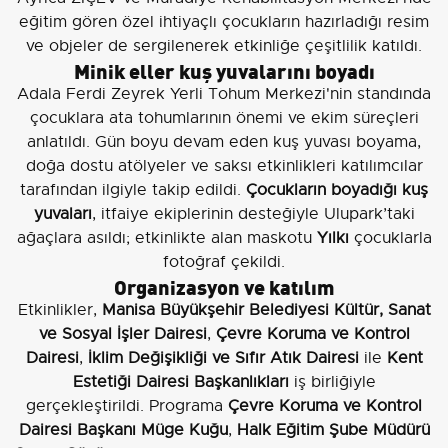
eğitim gören özel ihtiyaçlı çocukların hazırladığı resim
ve objeler de sergilenerek etkinliğe çeşitlilik katıldı.
Minik eller kuş yuvalarını boyadı
Adala Ferdi Zeyrek Yerli Tohum Merkezi'nin standında
çocuklara ata tohumlarının önemi ve ekim süreçleri
anlatıldı. Gün boyu devam eden kuş yuvası boyama,
doğa dostu atölyeler ve saksı etkinlikleri katılımcılar
tarafından ilgiyle takip edildi.
Çocukların boyadığı kuş
yuvaları
, itfaiye ekiplerinin desteğiyle Ulupark’taki
ağaçlara asıldı; etkinlikte alan maskotu
Yılkı
çocuklarla
fotoğraf çekildi.
Organizasyon ve katılım
Etkinlikler,
Manisa Büyükşehir Belediyesi Kültür, Sanat
ve Sosyal İşler Dairesi
,
Çevre Koruma ve Kontrol
Dairesi
,
İklim Değişikliği ve Sıfır Atık Dairesi
ile
Kent
Estetiği Dairesi Başkanlıkları
iş birliğiyle
gerçekleştirildi. Programa
Çevre Koruma ve Kontrol
Dairesi Başkanı Müge Kuğu
,
Halk Eğitim Şube Müdürü