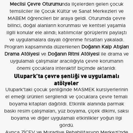
Meclisi Çevre Oturumu
nda ilçelerden gelen çocuk
temsilciler ile Çocuk Kültür ve Sanat Merkezleri ve
MABEM öğrencileri bir araya geldi. Oturumda çevre
bilinci, doğal alanların korunması ve kentsel yaşamla
ilgili konular ele alındı; katılımcılar görüşlerini paylaştı
ve uygulamalara dayalı öğrenme fırsatları yakaladı.
Program kapsamında düzenlenen
Doğanın Kalp Atışları
Drama Atölyesi
ve
Doğanın Ritmi Atölyesi
ile drama ve
uygulamalı çalışmalar aracılığıyla çevre korumanın
önemi çocuklara interaktif biçimde aktarıldı.
Ulupark’ta çevre şenliği ve uygulamalı
atölyeler
Ulupark’taki çocuk şenliğinde MASMEK kursiyerlerinin
el emeği ürünleri sergilendi ve çocuklara çevre temalı
boyama kitapları dağıtıldı. Etkinlik alanında parmak
baskı resim çalışmaları, yüz boyama, çiçek dikimi, saksı
boyama ve diğer uygulamalı etkinlikler yoğun ilgi
gördü.
Ayrıca ZİÇEV ve Muradiye Rehabilitasyon Merkezi’nde