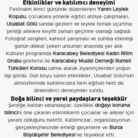
Etkinlikler ve katılımcı deneyimi
Festivalin ikinci gününde düzenlenen
Yaren Leylek
Koşusu
, çocuklara yönelik eğitici atölye çalışmaları,
Uluabat Gölü
sandal gezileri ve leylek temalı uçurtma
şenliği ailelere keyifli zaman geçirme olanağı sağladı.
Fotoğraf sergileri, kahoot yarışması ve zumba etkinliği
günün dikkat çeken unsurları arasında yer aldı.
Kültürel programda
Karacabey Belediyesi Kadın Ritim
Grubu
gösterisi ile
Karacabey Musiki Derneği Rumeli
Türküleri Korosu
sahne alarak ziyaretçilerden yoğun
ilgi gördü. Gün boyu süren etkinlikler, Uluabat Gölü'nün
atmosferinde katılımcılara hem eğitsel hem de
dinlendirici deneyimler sundu.
Doğa bilinci ve yerel paydaşlara teşekkür
Şenliğe katılan vatandaşlar, özellikle
doğayı koruma
bilinci
ni öne çıkaran etkinliklerin çocuklar ve aileler için
yararlı olduğunu belirtti. Katılımcılar, organizasyonun
gerçekleşmesinde emeği geçenlere ve
Bursa
Büyükşehir Belediyesi
'ne teşekkür etti.