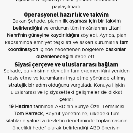
paylaşılmadı.
Operasyonel hazırlık ve takvim
Bakan Şehade, planın
ilk aşaması için bir takvim
belirlendiğini
ve ordunun tüm imkânlarının
Litani
Nehri'nin güneyine kaydırıldığını
söyledi. Ayrıca, plan
kapsamında emniyet teşkilatı ve askeri kurumlarla
tam
koordinasyon
içinde hedeflenen bölgelere
baskınlar
düzenleneceğini
ifade etti.
Siyasi çerçeve ve uluslararası bağlam
Şehade, bu girişimin devletin tam egemenliğini yeniden
tesis etme ve kurumlarını inşa etme yönünde atılmış
stratejik bir adım
olduğunu vurguladı. Konuya ilişkin
uluslararası ve iç siyasetteki gelişmeler de dikkat
çekici:
19 Haziran
tarihinde ABD'nin Suriye Özel Temsilcisi
Tom Barrack
, Beyrut yönetimine, ülkedeki tüm
silahların yalnızca devletin denetiminde toplanmasının
öncelikli hedef olarak belirlendiği ABD önerisini