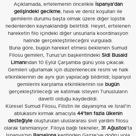
Açıklamada, ertelemenin öncelikle
İspanya'dan
gelişindeki gecikme
, hava ve deniz koşulları ile
gemilerin durumu başta olmak üzere diğer lojistik
nedenlerden kaynaklandığı belirtildi. Heyet, ertelenen
hareketin filo içindeki diğer unsurlarla koordinasyon
halinde gerçekleştirileceğini vurguladı.
Buna göre, bugün hareket etmesi beklenen Sumud
Filosu gemileri, Tunus'un başkentindeki
Sidi Busaid
Limanı
ndan 10 Eylül Çarşamba günü yola çıkacak.
Gemileri uğurlamak için düzenlenecek resmi ve halk
etkinliklerinin de aynı gün yapılacağı bildirildi; İspanyol
gemilerini karşılama etkinliklerinin ise
bugün
gerçekleştirileceği ve katılmak isteyen Tunusluların
davetli olduğu kaydedildi.
Küresel Sumud Filosu, Filistin ile dayanışma ve İsrail'in
ablukasını kırmak amacıyla
44'ten fazla ülkenin
desteğiyle
oluşturulan uluslararası sivil yardım filosu
olarak tanımlanıyor. Filoya bağlı tekneler,
31 Ağustos
'ta
İspanya'nın
Barselona
kentinden Gazze'ye doğru yola