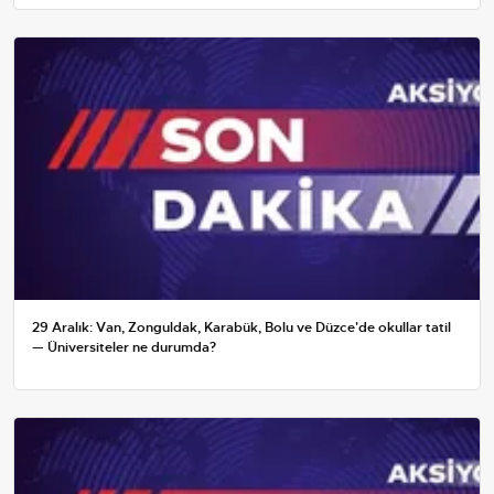
29 Aralık: Van, Zonguldak, Karabük, Bolu ve Düzce'de okullar tatil
— Üniversiteler ne durumda?