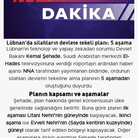
Lübnan'da silahların devlete tekeli planı: 5 aşama
Lübnan'ın teknoloji ve yapay zekadan sorumlu Devlet
Bakanı
Kemal Şehade
, Suudi Arabistan merkezli
El-
Hades
televizyonuna verdiği röportajın ardından haber
ajansı
NNA
tarafından yayımlanan bildiride, ordunun
silahları devletin tekeline alma planının
5 aşamadan
oluştuğunu duyurdu.
Planın kapsamı ve aşamalar
Şehade, plan hakkında genel konsensusun ülke
genelinde sağlandığını belirtti. Buna göre planın
ilk
aşaması Litani Nehri'nin güneyinde
başlayacak,
ikinci
aşama
ise
Evveli Nehri'nin (Sayda kentinin kuzeyinde)
güneyi
olarak tarif edilen bölgeyi kapsayacak. Diğer
aşamalara ilişkin ayrıntılar Şehade tarafından