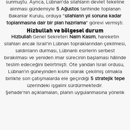
sunmuştu. Ayrıca, Lübnan'da silahların devlet tekeline
alınması gündemiyle
5 Ağustos
tarihinde toplanan
Bakanlar Kurulu, orduya "
silahların yıl sonuna kadar
toplanmasına dair bir plan hazırlama
" görevi vermişti.
Hizbullah ve bölgesel durum
Hizbullah
Genel Sekreteri
Naim Kasım
, hareketin
silahları ancak İsrail'in Lübnan topraklarından çekilmesi,
saldırıların durması, Lübnanlı esirlerin serbest
bırakılması ve yeniden imar sürecinin başlaması hâlinde
teslim edeceğini belirtmişti. Öte yandan İsrail ordusu,
Lübnan'ın güneyinden kısmi olarak çekilmiş olmakla
birlikte son çatışmalarda ele geçirdiği
5 stratejik tepe
üzerindeki işgalini sürdürmektedir.
Şehade'nin açıklamaları, planın uygulanmasına yönelik
operasyonel hazırlıkların ve siyasi tartışmaların devam
ettiğini gösteriyor.