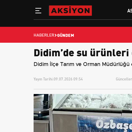
A
GÜNDEM
HABERLER
Didim’de su ürünleri
Didim İlçe Tarım ve Orman Müdürlüğü ek
Yayın Tarihi:
09.07.2026 09:54
Güncellem