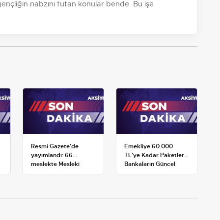
 gençliğin nabzını tutan konular bende. Bu işe
Resmi Gazete'de
Emekliye 60.000
yayımlandı: 66
TL'ye Kadar Paketler:
meslekte Mesleki
Bankaların Güncel
Yeterlilik Belgesi
Promosyon ve Ek
zorunluluğu
Avantajları