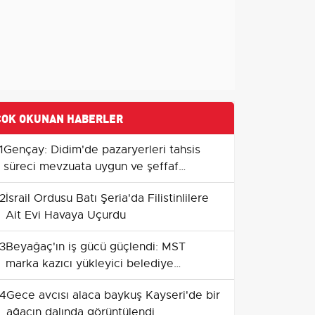
ÇOK OKUNAN HABERLER
1
Gençay: Didim'de pazaryerleri tahsis
süreci mevzuata uygun ve şeffaf
yürütülüyor
2
İsrail Ordusu Batı Şeria'da Filistinlilere
Ait Evi Havaya Uçurdu
3
Beyağaç'ın iş gücü güçlendi: MST
marka kazıcı yükleyici belediye
envanterine katıldı
4
Gece avcısı alaca baykuş Kayseri'de bir
ağacın dalında görüntülendi