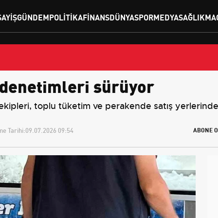
SAYIŞ
GÜNDEM
POLITIKA
FINANS
DÜNYA
SPOR
MEDYA
SAĞLIK
MA
 denetimleri sürüyor
ipleri, toplu tüketim ve perakende satış yerlerinde
e Tarihi:
09.07.2026 09:54
ABONE O