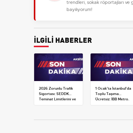
trendleri, sokak röportajları ve
bayılıyorum!
İLGİLİ HABERLER
2026 Zorunlu Trafik
1 Ocak'ta İstanbul'da
Sigortası: SEDDK
Toplu Taşıma
Teminat Limitlerini ve
Ücretsiz: İBB Metro,
Çoklu Araç Tarifesini
Metrobüs ve Otobüs
Yeniden Belirledi
Ek Seferlerini Açıkladı