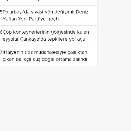
5
Pınarbaşı'da siyasi yön değişimi: Deniz
Yağan Yeni Parti'ye geçti
6
Çöp konteynerlerinin gölgesinde kalan
eşyalar Çankaya'da tepkilere yol açtı
7
İtfaiyenin titiz müdahalesiyle çalılıktan
çıkan balıkçıl kuş doğal ortama salındı