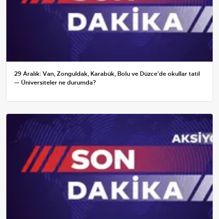
29 Aralık: Van, Zonguldak, Karabük, Bolu ve Düzce'de okullar tatil
— Üniversiteler ne durumda?