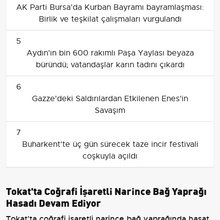
AK Parti Bursa'da Kurban Bayramı bayramlaşması:
Birlik ve teşkilat çalışmaları vurgulandı
5
Aydın'ın bin 600 rakımlı Paşa Yaylası beyaza
büründü; vatandaşlar karın tadını çıkardı
6
Gazze'deki Saldırılardan Etkilenen Enes'in
Savaşım
7
Buharkent'te üç gün sürecek taze incir festivali
coşkuyla açıldı
Tokat'ta Coğrafi İşaretli Narince Bağ Yaprağı
Hasadı Devam Ediyor
Tokat'ta coğrafi işaretli narince bağ yaprağında hasat