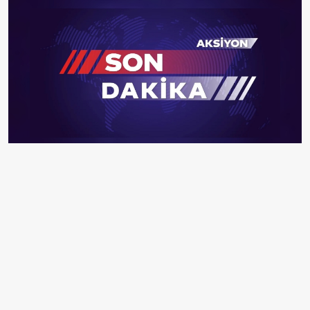
Tokat'ta coğrafi işaretli "narince" bağ yaprağının
hasadı devam ediyor.
EDİTÖR