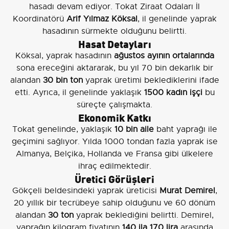
hasadı devam ediyor. Tokat Ziraat Odaları İl
Koordinatörü
Arif Yılmaz Köksal
, il genelinde yaprak
hasadının sürmekte olduğunu belirtti.
Hasat Detayları
Köksal, yaprak hasadının
ağustos ayının ortalarında
sona ereceğini aktararak, bu yıl 70 bin dekarlık bir
alandan
30 bin ton
yaprak üretimi beklediklerini ifade
etti. Ayrıca, il genelinde yaklaşık
1500 kadın işçi
bu
süreçte çalışmakta.
Ekonomik Katkı
Tokat genelinde, yaklaşık
10 bin aile
baht yaprağı ile
geçimini sağlıyor. Yılda 1000 tondan fazla yaprak ise
Almanya, Belçika, Hollanda ve Fransa gibi ülkelere
ihraç edilmektedir.
Üretici Görüşleri
Gökçeli beldesindeki yaprak üreticisi
Murat Demirel
,
20 yıllık bir tecrübeye sahip olduğunu ve 60 dönüm
alandan
30 ton
yaprak beklediğini belirtti. Demirel,
yaprağın kilogram fiyatının
140 ila 170 lira
arasında