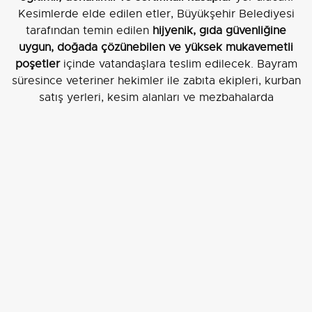
Kesimlerde elde edilen etler, Büyükşehir Belediyesi
tarafından temin edilen
hijyenik, gıda güvenliğine
uygun, doğada çözünebilen ve yüksek mukavemetli
poşetler
içinde vatandaşlara teslim edilecek. Bayram
süresince veteriner hekimler ile zabıta ekipleri, kurban
satış yerleri, kesim alanları ve mezbahalarda
denetimleri sürdürecek.
Mezbaha üretim verileri
Muğla Büyükşehir Belediyesi mezbaha tesislerinde
2024 Nisan ayından bu yana
35.384 adet büyükbaş
hayvandan
11.206.199 kg
,
27.017 küçükbaş
hayvandan
552.029 kg
olmak üzere toplam
11.758.228 kg
sağlıklı
kırmızı et elde edildi. Bu üretim, uzman veteriner
hekimler kontrolünde ve deneyimli personel ile soğuk
zincir korunarak halka ulaştırıldı.
Özetle
, Muğla Büyükşehir Belediyesi, ilgili belgeler ve
hijyen standartlarıyla desteklenen mezbaha altyapısı ve
denetim mekanizmalarıyla vatandaşların Kurban