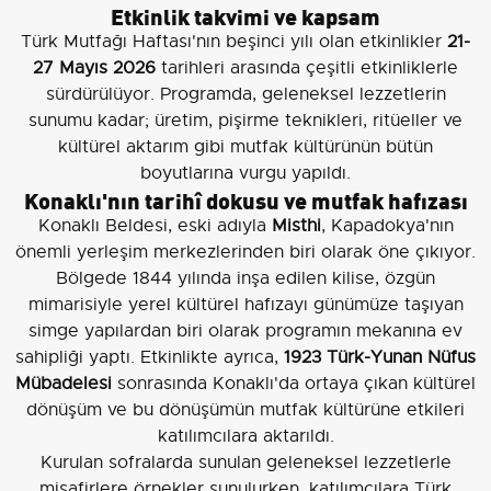
Etkinlik takvimi ve kapsam
Türk Mutfağı Haftası'nın beşinci yılı olan etkinlikler
21-
27 Mayıs 2026
tarihleri arasında çeşitli etkinliklerle
sürdürülüyor. Programda, geleneksel lezzetlerin
sunumu kadar; üretim, pişirme teknikleri, ritüeller ve
kültürel aktarım gibi mutfak kültürünün bütün
boyutlarına vurgu yapıldı.
Konaklı'nın tarihî dokusu ve mutfak hafızası
Konaklı Beldesi, eski adıyla
Misthi
, Kapadokya'nın
önemli yerleşim merkezlerinden biri olarak öne çıkıyor.
Bölgede 1844 yılında inşa edilen kilise, özgün
mimarisiyle yerel kültürel hafızayı günümüze taşıyan
simge yapılardan biri olarak programın mekanına ev
sahipliği yaptı. Etkinlikte ayrıca,
1923 Türk-Yunan Nüfus
Mübadelesi
sonrasında Konaklı'da ortaya çıkan kültürel
dönüşüm ve bu dönüşümün mutfak kültürüne etkileri
katılımcılara aktarıldı.
Kurulan sofralarda sunulan geleneksel lezzetlerle
misafirlere örnekler sunulurken, katılımcılara Türk