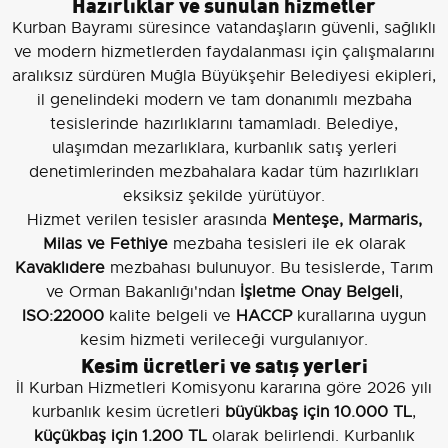
Hazırlıklar ve sunulan hizmetler
Kurban Bayramı süresince vatandaşların güvenli, sağlıklı
ve modern hizmetlerden faydalanması için çalışmalarını
aralıksız sürdüren Muğla Büyükşehir Belediyesi ekipleri,
il genelindeki modern ve tam donanımlı mezbaha
tesislerinde hazırlıklarını tamamladı. Belediye,
ulaşımdan mezarlıklara, kurbanlık satış yerleri
denetimlerinden mezbahalara kadar tüm hazırlıkları
eksiksiz şekilde yürütüyor.
Hizmet verilen tesisler arasında
Menteşe, Marmaris,
Milas ve Fethiye
mezbaha tesisleri ile ek olarak
Kavaklıdere
mezbahası bulunuyor. Bu tesislerde, Tarım
ve Orman Bakanlığı'ndan
İşletme Onay Belgeli
,
ISO:22000
kalite belgeli ve
HACCP
kurallarına uygun
kesim hizmeti verileceği vurgulanıyor.
Kesim ücretleri ve satış yerleri
İl Kurban Hizmetleri Komisyonu kararına göre 2026 yılı
kurbanlık kesim ücretleri
büyükbaş için 10.000 TL
,
küçükbaş için 1.200 TL
olarak belirlendi. Kurbanlık