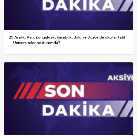
29 Aralık: Van, Zonguldak, Karabük, Bolu ve Düzce'de okullar tatil
— Üniversiteler ne durumda?