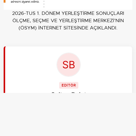
2026-TUS 1. DÖNEM YERLEŞTİRME SONUÇLARI
ÖLÇME, SEÇME VE YERLEŞTİRME MERKEZİ’NİN
(ÖSYM) İNTERNET SİTESİNDE AÇIKLANDI.
EDİTÖR
Sultan Bulut
Ben Sultan Bulut, 28 yaşındayım, İzmir.
aksiyon.com.tr Yaşam kategorisinde moda, kültür-
sanat etkinlikleri ve şehir rehberleri hazırlıyorum.
Trendleri yakından takip ederim. Estetik zevkime
güvenirim ve detaycıyımdır.