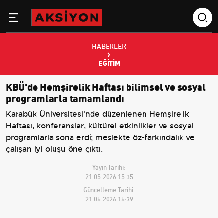
HABERLER
EĞITIM
KBÜ'de Hemşirelik Haftası bilimsel ve sosyal
programlarla tamamlandı
Karabük Üniversitesi'nde düzenlenen Hemşirelik
Haftası, konferanslar, kültürel etkinlikler ve sosyal
programlarla sona erdi; meslekte öz-farkındalık ve
çalışan iyi oluşu öne çıktı.
Yayın Tarihi:
21.05.2026 15:35
Güncelleme Tarihi:
21.05.2026 15:39