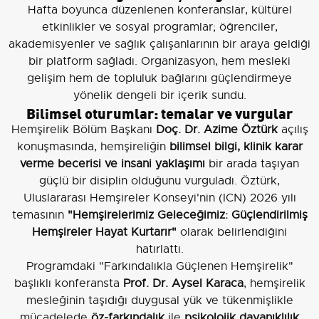
Hafta boyunca düzenlenen konferanslar, kültürel
etkinlikler ve sosyal programlar; öğrenciler,
akademisyenler ve sağlık çalışanlarının bir araya geldiği
bir platform sağladı. Organizasyon, hem mesleki
gelişim hem de topluluk bağlarını güçlendirmeye
yönelik dengeli bir içerik sundu.
Bilimsel oturumlar: temalar ve vurgular
Hemşirelik Bölüm Başkanı
Doç. Dr. Azime Öztürk
açılış
konuşmasında, hemşireliğin
bilimsel bilgi, klinik karar
verme becerisi ve insani yaklaşımı
bir arada taşıyan
güçlü bir disiplin olduğunu vurguladı. Öztürk,
Uluslararası Hemşireler Konseyi'nin (ICN) 2026 yılı
temasının
"Hemşirelerimiz Geleceğimiz: Güçlendirilmiş
Hemşireler Hayat Kurtarır"
olarak belirlendiğini
hatırlattı.
Programdaki "Farkındalıkla Güçlenen Hemşirelik"
başlıklı konferansta
Prof. Dr. Aysel Karaca
, hemşirelik
mesleğinin taşıdığı duygusal yük ve tükenmişlikle
mücadelede
öz-farkındalık
ile
psikolojik dayanıklılık