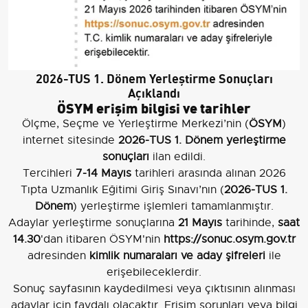
2026-TUS 1. Dönem Yerleştirme Sonuçları
Açıklandı
ÖSYM erişim bilgisi ve tarihler
Ölçme, Seçme ve Yerleştirme Merkezi’nin (
ÖSYM
)
internet sitesinde
2026-TUS 1. Dönem yerleştirme
sonuçları
ilan edildi.
Tercihleri
7-14 Mayıs
tarihleri arasında alınan 2026
Tıpta Uzmanlık Eğitimi Giriş Sınavı’nın (
2026-TUS 1.
Dönem
) yerleştirme işlemleri tamamlanmıştır.
Adaylar yerleştirme sonuçlarına
21 Mayıs
tarihinde,
saat
14.30
'dan itibaren ÖSYM'nin
https://sonuc.osym.gov.tr
adresinden
kimlik numaraları ve aday şifreleri
ile
erişebileceklerdir.
Sonuç sayfasının kaydedilmesi veya çıktısının alınması
adaylar için faydalı olacaktır. Erişim sorunları veya bilgi