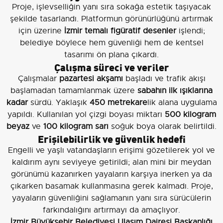
Proje, işlevselliğin yanı sıra sokağa estetik taşıyacak
şekilde tasarlandı. Platformun görünürlüğünü artırmak
için üzerine
İzmir temalı figüratif desenler
işlendi;
belediye böylece hem güvenliği hem de kentsel
tasarımı ön plana çıkardı.
Çalışma süreci ve veriler
Çalışmalar
pazartesi akşamı
başladı ve trafik akışı
başlamadan tamamlanmak üzere
sabahın ilk ışıklarına
kadar
sürdü. Yaklaşık
450 metrekare
lik alana uygulama
yapıldı. Kullanılan yol çizgi boyası miktarı
500 kilogram
beyaz
ve
100 kilogram sarı
soğuk boya olarak belirtildi.
Erişilebilirlik ve güvenlik hedefi
Engelli ve yaşlı vatandaşların erişimi gözetilerek yol ve
kaldırım aynı seviyeye getirildi; alan mini bir meydan
görünümü kazanırken yayaların karşıya inerken ya da
çıkarken basamak kullanmasına gerek kalmadı. Proje,
yayaların güvenliğini sağlamanın yanı sıra sürücülerin
farkındalığını artırmayı da amaçlıyor.
İzmir Büyükşehir Belediyesi Ulaşım Dairesi Başkanlığı