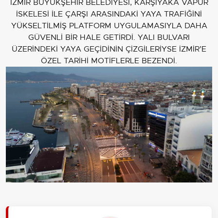
İZMİR BÜYÜKŞEHİR BELEDİYESİ, KARŞIYAKA VAPUR
İSKELESİ İLE ÇARŞI ARASINDAKİ YAYA TRAFİĞİNİ
YÜKSELTİLMİŞ PLATFORM UYGULAMASIYLA DAHA
GÜVENLİ BİR HALE GETİRDİ. YALI BULVARI
ÜZERİNDEKİ YAYA GEÇİDİNİN ÇİZGİLERİYSE İZMİR’E
ÖZEL TARİHİ MOTİFLERLE BEZENDİ.