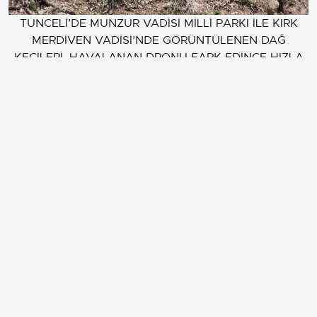
TUNCELİ’DE MUNZUR VADİSİ MİLLİ PARKI İLE KIRK
MERDİVEN VADİSİ’NDE GÖRÜNTÜLENEN DAĞ
KEÇİLERİ, HAVALANAN DRONU FARK EDİNCE HIZLA
BÖLGEDEN UZAKLAŞTI.