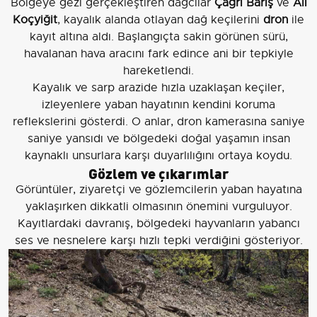
Bölgeye gezi gerçekleştiren dağcılar
Çağrı Barış
ve
Ali
Koçyiğit
, kayalık alanda otlayan dağ keçilerini
dron
ile
kayıt altına aldı. Başlangıçta sakin görünen sürü,
havalanan hava aracını fark edince ani bir tepkiyle
hareketlendi.
Kayalık ve sarp arazide hızla uzaklaşan keçiler,
izleyenlere yaban hayatının kendini koruma
reflekslerini gösterdi. O anlar, dron kamerasına saniye
saniye yansıdı ve bölgedeki doğal yaşamın insan
kaynaklı unsurlara karşı duyarlılığını ortaya koydu.
Gözlem ve çıkarımlar
Görüntüler, ziyaretçi ve gözlemcilerin yaban hayatına
yaklaşırken dikkatli olmasının önemini vurguluyor.
Kayıtlardaki davranış, bölgedeki hayvanların yabancı
ses ve nesnelere karşı hızlı tepki verdiğini gösteriyor.