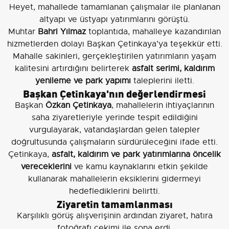
Heyet, mahallede tamamlanan çalışmalar ile planlanan
altyapı ve üstyapı yatırımlarını görüştü.
Muhtar
Bahri Yılmaz
toplantıda, mahalleye kazandırılan
hizmetlerden dolayı Başkan Çetinkaya’ya teşekkür etti.
Mahalle sakinleri, gerçekleştirilen yatırımların yaşam
kalitesini artırdığını belirterek
asfalt serimi, kaldırım
yenileme ve park yapımı
taleplerini iletti.
Başkan Çetinkaya'nın değerlendirmesi
Başkan
Özkan Çetinkaya
, mahallelerin ihtiyaçlarının
saha ziyaretleriyle yerinde tespit edildiğini
vurgulayarak, vatandaşlardan gelen talepler
doğrultusunda çalışmaların sürdürüleceğini ifade etti.
Çetinkaya,
asfalt, kaldırım ve park yatırımlarına öncelik
vereceklerini
ve kamu kaynaklarını etkin şekilde
kullanarak mahallelerin eksiklerini gidermeyi
hedeflediklerini belirtti.
Ziyaretin tamamlanması
Karşılıklı görüş alışverişinin ardından ziyaret, hatıra
fotoğrafı çekimi ile sona erdi.