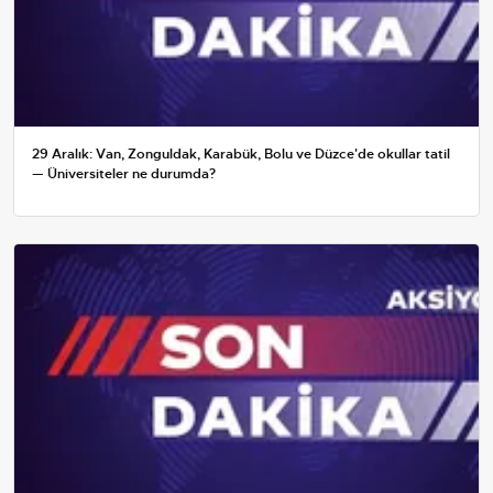
29 Aralık: Van, Zonguldak, Karabük, Bolu ve Düzce'de okullar tatil
— Üniversiteler ne durumda?