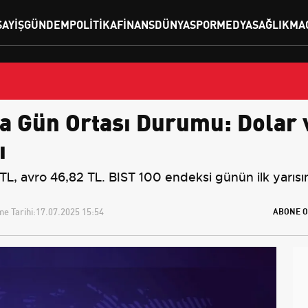
SAYIŞ
GÜNDEM
POLITIKA
FINANS
DÜNYA
SPOR
MEDYA
SAĞLIK
MA
a Gün Ortası Durumu: Dolar v
ı
 TL, avro 46,82 TL. BIST 100 endeksi günün ilk yarı
e Tarihi:
17.07.2025 15:54
ABONE O