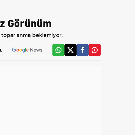
uz Görünüm
te toparlanma beklemiyor.
L