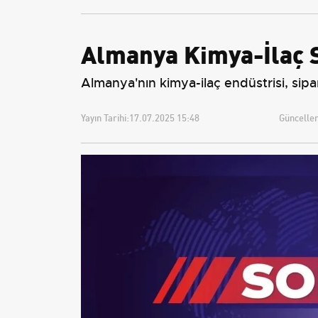
Tarihi
Almanya Kimya-İlaç 
Almanya'nın kimya-ilaç endüstrisi, sip
Yayın Tarihi:
17.07.2025 15:48
Güncellem