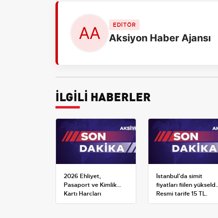
EDİTÖR
Aksiyon Haber Ajansı
İLGİLİ HABERLER
2026 Ehliyet,
İstanbul'da simit
Pasaport ve Kimlik
fiyatları fiilen yükseldi
Kartı Harçları
Resmi tarife 15 TL,
Resmileşti: Yeni
satışlar 20-25 TL'ye
Tarifeler ve Geçerlilik
çıktı