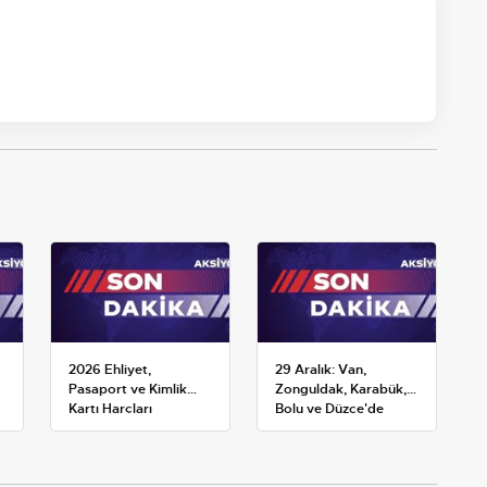
2026 Ehliyet,
29 Aralık: Van,
Pasaport ve Kimlik
Zonguldak, Karabük,
Kartı Harçları
Bolu ve Düzce'de
Resmileşti: Yeni
okullar tatil —
Tarifeler ve Geçerlilik
Üniversiteler ne
Tarihi
durumda?