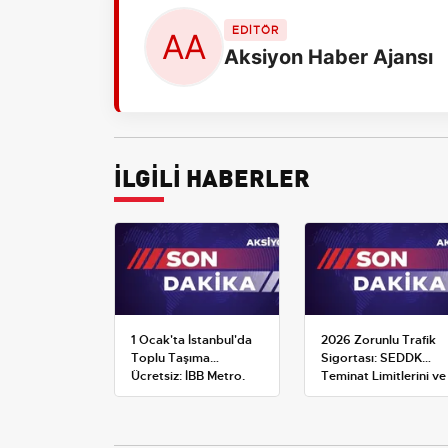
EDİTÖR
Aksiyon Haber Ajansı
İLGİLİ HABERLER
1 Ocak'ta İstanbul'da
2026 Zorunlu Trafik
Toplu Taşıma
Sigortası: SEDDK
Ücretsiz: İBB Metro,
Teminat Limitlerini ve
Metrobüs ve Otobüs
Çoklu Araç Tarifesini
Ek Seferlerini Açıkladı
Yeniden Belirledi