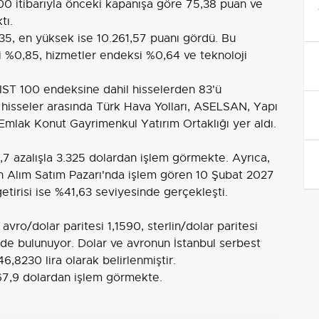
00 itibarıyla önceki kapanışa göre 75,38 puan ve
tı.
35, en yüksek ise 10.261,57 puanı gördü. Bu
 %0,85, hizmetler endeksi %0,64 ve teknoloji
BIST 100 endeksine dahil hisselerden 83'ü
n hisseler arasında Türk Hava Yolları, ASELSAN, Yapı
 Emlak Konut Gayrimenkul Yatırım Ortaklığı yer aldı.
%0,7 azalışla 3.325 dolardan işlem görmekte. Ayrıca,
in Alım Satım Pazarı'nda işlem gören 10 Şubat 2027
 getirisi ise %41,63 seviyesinde gerçekleşti.
 avro/dolar paritesi 1,1590, sterlin/dolar paritesi
nde bulunuyor. Dolar ve avronun İstanbul serbest
46,8230 lira olarak belirlenmiştir.
 67,9 dolardan işlem görmekte.