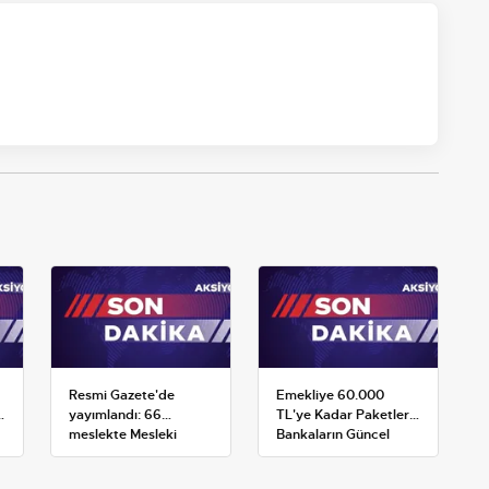
Resmi Gazete'de
Emekliye 60.000
:
yayımlandı: 66
TL'ye Kadar Paketler:
meslekte Mesleki
Bankaların Güncel
Yeterlilik Belgesi
Promosyon ve Ek
zorunluluğu
Avantajları