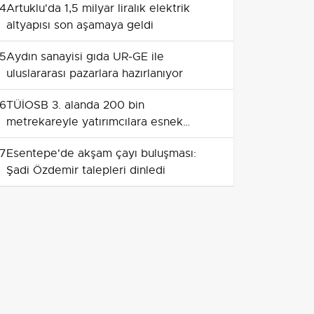
4
Artuklu'da 1,5 milyar liralık elektrik
altyapısı son aşamaya geldi
5
Aydın sanayisi gıda UR‑GE ile
uluslararası pazarlara hazırlanıyor
6
TÜİOSB 3. alanda 200 bin
metrekareyle yatırımcılara esnek
ödeme ve anahtar teslim fırsatı sunuyor
7
Esentepe'de akşam çayı buluşması:
Şadi Özdemir talepleri dinledi