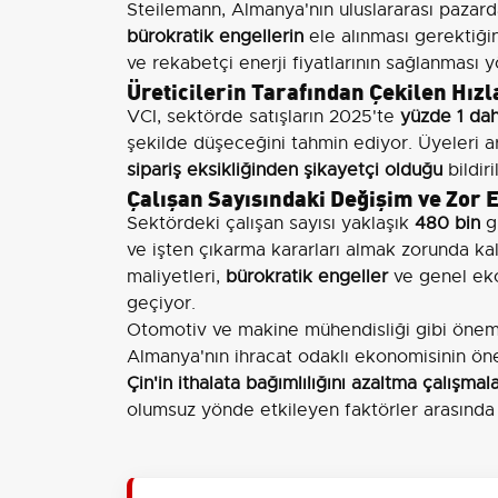
Steilemann, Almanya'nın uluslararası pazar
bürokratik engellerin
ele alınması gerektiğin
ve rekabetçi enerji fiyatlarının sağlanması
Üreticilerin Tarafından Çekilen Hızl
VCI, sektörde satışların 2025'te
yüzde 1 dah
şekilde düşeceğini tahmin ediyor. Üyeleri a
sipariş eksikliğinden şikayetçi olduğu
bildiri
Çalışan Sayısındaki Değişim ve Zor
Sektördeki çalışan sayısı yaklaşık
480 bin
gi
ve işten çıkarma kararları almak zorunda ka
maliyetleri,
bürokratik engeller
ve genel eko
geçiyor.
Otomotiv ve makine mühendisliği gibi önemli
Almanya'nın ihracat odaklı ekonomisinin önem
Çin'in ithalata bağımlılığını azaltma çalışma
olumsuz yönde etkileyen faktörler arasında 