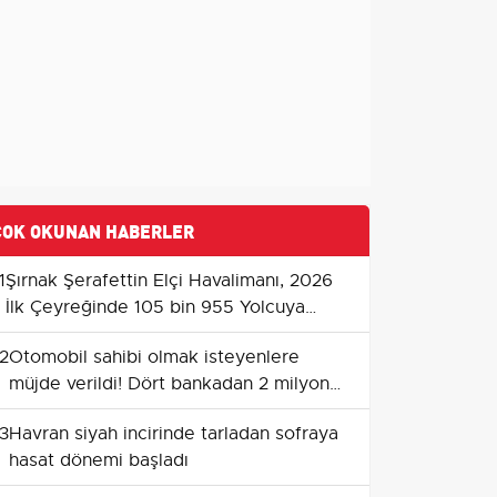
ÇOK OKUNAN HABERLER
1
Şırnak Şerafettin Elçi Havalimanı, 2026
İlk Çeyreğinde 105 bin 955 Yolcuya
Hizmet Verdi
2
Otomobil sahibi olmak isteyenlere
müjde verildi! Dört bankadan 2 milyon
TL’ye kadar araç kredisi verilecek
3
Havran siyah incirinde tarladan sofraya
hasat dönemi başladı