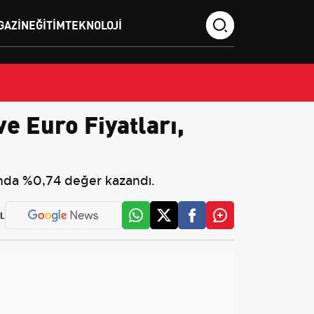
GAZIN
EĞITIM
TEKNOLOJI
e Euro Fiyatları,
sında %0,74 değer kazandı.
L