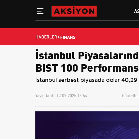
A
FINANS
HABERLER
İstanbul Piyasalarınd
BIST 100 Performans
İstanbul serbest piyasada dolar 40,29
Yayın Tarihi:
17.07.2025 15:54
Güncellem