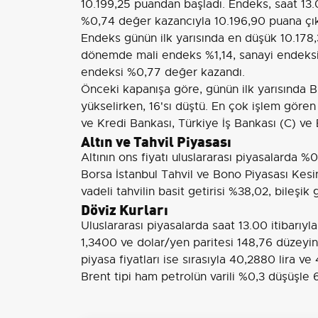
10.199,25 puandan başladı. Endeks, saat 13.
%0,74 değer kazancıyla 10.196,90 puana çık
Endeks günün ilk yarısında en düşük 10.178,
dönemde mali endeks %1,14, sanayi endeksi
endeksi %0,77 değer kazandı.
Önceki kapanışa göre, günün ilk yarısında 
yükselirken, 16'sı düştü. En çok işlem göre
ve Kredi Bankası, Türkiye İş Bankası (C) ve
Altın ve Tahvil Piyasası
Altının ons fiyatı uluslararası piyasalarda 
Borsa İstanbul Tahvil ve Bono Piyasası Kes
vadeli tahvilin basit getirisi %38,02, bileşik
Döviz Kurları
Uluslararası piyasalarda saat 13.00 itibarıyla
1,3400 ve dolar/yen paritesi 148,76 düzeyi
piyasa fiyatları ise sırasıyla 40,2880 lira ve 
Brent tipi ham petrolün varili %0,3 düşüşle