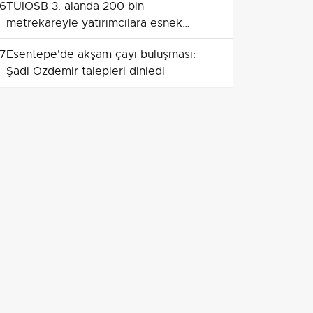
6
TÜİOSB 3. alanda 200 bin
metrekareyle yatırımcılara esnek
ödeme ve anahtar teslim fırsatı sunuyor
7
Esentepe'de akşam çayı buluşması:
Şadi Özdemir talepleri dinledi