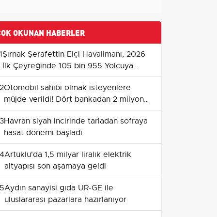
ÇOK OKUNAN HABERLER
1
Şırnak Şerafettin Elçi Havalimanı, 2026
İlk Çeyreğinde 105 bin 955 Yolcuya
Hizmet Verdi
2
Otomobil sahibi olmak isteyenlere
müjde verildi! Dört bankadan 2 milyon
TL’ye kadar araç kredisi verilecek
3
Havran siyah incirinde tarladan sofraya
hasat dönemi başladı
4
Artuklu'da 1,5 milyar liralık elektrik
altyapısı son aşamaya geldi
5
Aydın sanayisi gıda UR‑GE ile
uluslararası pazarlara hazırlanıyor