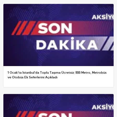
1 Ocak'ta İstanbul'da Toplu Taşıma Ücretsiz: İBB Metro, Metrobüs
ve Otobüs Ek Seferlerini Açıkladı