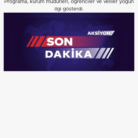
Programa, kurum müdürleri, öğrenciler ve veliler yoğun
ilgi gösterdi.
Düzce'de hayata geçirilen eğitim projesi "Kissamu"nun
sene sonu kapanış programı yapıldı. Programa, Düzce
Valisi Selçuk Aslan (solda), 2024 Paris
Olimpiyatları'nda gümüş, Hırvatistan'daki Avrupa Havalı
Silahlar Şampiyonası'nda ise 2 altın ve 1 gümüş madalya
kazanan milli sporcu Yusuf Dikeç (ortada) ve Proje
koordinatörü Pınar Aslan (sağda) da katıldı. Vali Aslan,
Dikeç ve Aslan, 'Yusuf Dikeç pozu' verdi.