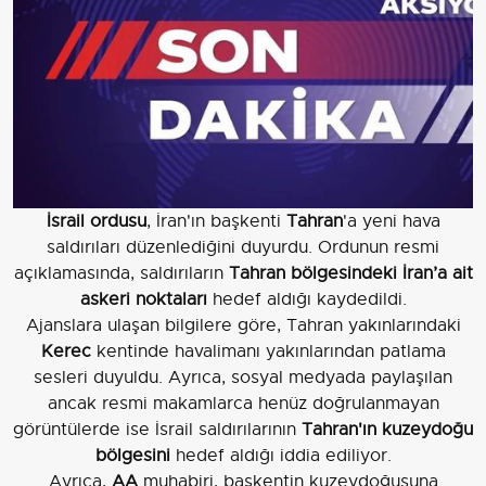
İsrail ordusu
, İran'ın başkenti
Tahran
'a yeni hava
saldırıları düzenlediğini duyurdu. Ordunun resmi
açıklamasında, saldırıların
Tahran bölgesindeki İran’a ait
askeri noktaları
hedef aldığı kaydedildi.
Ajanslara ulaşan bilgilere göre, Tahran yakınlarındaki
Kerec
kentinde havalimanı yakınlarından patlama
sesleri duyuldu. Ayrıca, sosyal medyada paylaşılan
ancak resmi makamlarca henüz doğrulanmayan
görüntülerde ise İsrail saldırılarının
Tahran'ın kuzeydoğu
bölgesini
hedef aldığı iddia ediliyor.
Ayrıca,
AA
muhabiri, başkentin kuzeydoğusuna