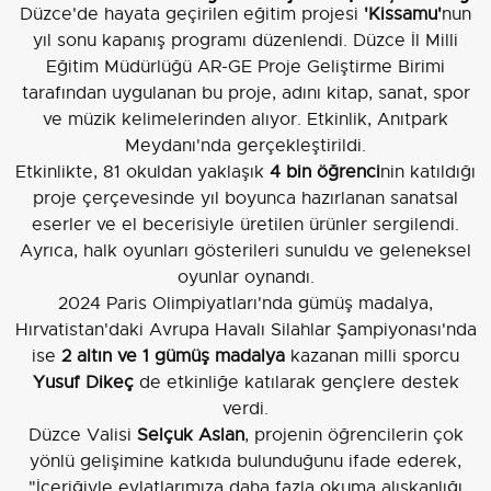
Düzce'de hayata geçirilen eğitim projesi
'Kissamu'
nun
yıl sonu kapanış programı düzenlendi. Düzce İl Milli
Eğitim Müdürlüğü AR-GE Proje Geliştirme Birimi
tarafından uygulanan bu proje, adını kitap, sanat, spor
ve müzik kelimelerinden alıyor. Etkinlik, Anıtpark
Meydanı'nda gerçekleştirildi.
Etkinlikte, 81 okuldan yaklaşık
4 bin öğrenci
nin katıldığı
proje çerçevesinde yıl boyunca hazırlanan sanatsal
eserler ve el becerisiyle üretilen ürünler sergilendi.
Ayrıca, halk oyunları gösterileri sunuldu ve geleneksel
oyunlar oynandı.
2024 Paris Olimpiyatları'nda gümüş madalya,
Hırvatistan'daki Avrupa Havalı Silahlar Şampiyonası'nda
ise
2 altın ve 1 gümüş madalya
kazanan milli sporcu
Yusuf Dikeç
de etkinliğe katılarak gençlere destek
verdi.
Düzce Valisi
Selçuk Aslan
, projenin öğrencilerin çok
yönlü gelişimine katkıda bulunduğunu ifade ederek,
"İçeriğiyle evlatlarımıza daha fazla okuma alışkanlığı