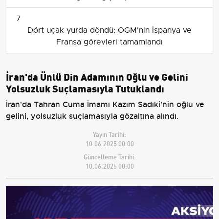
7
Dört uçak yurda döndü: OGM'nin İspanya ve
Fransa görevleri tamamlandı
İran'da Ünlü Din Adamının Oğlu ve Gelini
Yolsuzluk Suçlamasıyla Tutuklandı
İran'da Tahran Cuma İmamı Kazım Sadıki'nin oğlu ve
gelini, yolsuzluk suçlamasıyla gözaltına alındı.
Yayın Tarihi:
10.06.2025 00:00
Güncelleme Tarihi:
10.06.2025 00:00