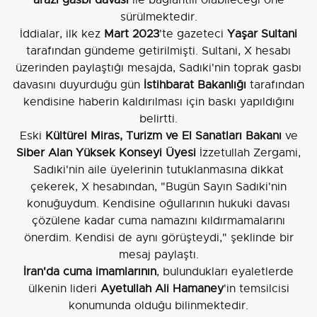
sürülmektedir.
İddialar, ilk kez
Mart 2023
'te gazeteci
Yaşar Sultani
tarafından gündeme getirilmişti. Sultani, X hesabı
üzerinden paylaştığı mesajda, Sadıki'nin toprak gasbı
davasını duyurduğu gün
İstihbarat Bakanlığı
tarafından
kendisine haberin kaldırılması için baskı yapıldığını
belirtti.
Eski
Kültürel Miras, Turizm ve El Sanatları Bakanı
ve
Siber Alan Yüksek Konseyi Üyesi
İzzetullah Zergami,
Sadıki'nin aile üyelerinin tutuklanmasına dikkat
çekerek, X hesabından, "Bugün Sayın Sadıki'nin
konuğuydum. Kendisine oğullarının hukuki davası
çözülene kadar cuma namazını kıldırmamalarını
önerdim. Kendisi de aynı görüşteydi," şeklinde bir
mesaj paylaştı.
İran'da cuma imamlarının
, bulundukları eyaletlerde
ülkenin lideri
Ayetullah Ali Hamaney
'in temsilcisi
konumunda olduğu bilinmektedir.