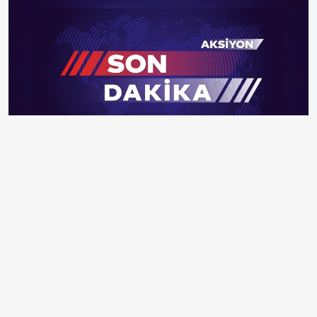
Kurban Bayramı'nda Karabük'teki Hadrianopolis Antik
Kenti'ni ziyaret edenler tarihte yolculuk yaptı. Ören
yeri statüsü kazanan ve ziyaretçilerden ilgi gören antik
kenti bayram tatilinde yaklaşık 5 bin kişi ziyaret etti.