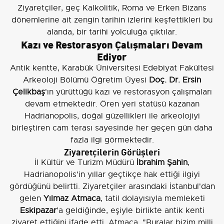
Ziyaretçiler, geç Kalkolitik, Roma ve Erken Bizans
dönemlerine ait zengin tarihin izlerini keşfettikleri bu
alanda, bir tarihi yolculuğa çıktılar.
Kazı ve Restorasyon Çalışmaları Devam
Ediyor
Antik kentte, Karabük Üniversitesi Edebiyat Fakültesi
Arkeoloji Bölümü Öğretim Üyesi
Doç. Dr. Ersin
Çelikbaş
'ın yürüttüğü kazı ve restorasyon çalışmaları
devam etmektedir. Ören yeri statüsü kazanan
Hadrianopolis, doğal güzellikleri ile arkeolojiyi
birleştiren cam terası sayesinde her geçen gün daha
fazla ilgi görmektedir.
Ziyaretçilerin Görüşleri
İl Kültür ve Turizm Müdürü
İbrahim Şahin
,
Hadrianopolis'in yıllar geçtikçe hak ettiği ilgiyi
gördüğünü belirtti. Ziyaretçiler arasındaki İstanbul'dan
gelen
Yılmaz Atmaca
, tatil dolayısıyla memleketi
Eskipazar
’a geldiğinde, eşiyle birlikte antik kenti
ziyaret ettiğini ifade etti. Atmaca, "Buralar bizim milli