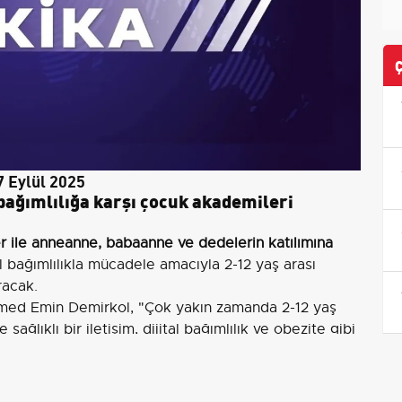
 Eylül 2025
l bağımlılığa karşı çocuk akademileri
er ile anneanne, babaanne ve dedelerin katılımına
al bağımlılıkla mücadele amacıyla 2-12 yaş arası
racak.
med Emin Demirkol, "Çok yakın zamanda 2-12 yaş
sağlıklı bir iletişim, dijital bağımlılık ve obezite gibi
kademilerimiz başlayacak. Çocuk akademileri hem
ılacağı bir eğitim modeli olacak" dedi. (Duygu