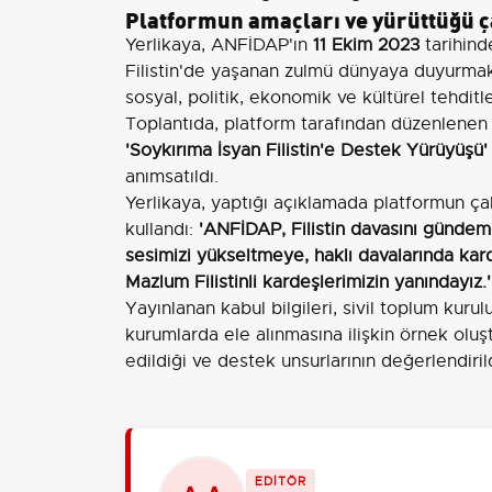
Platformun amaçları ve yürüttüğü 
Yerlikaya, ANFİDAP'ın
11 Ekim 2023
tarihind
Filistin'de yaşanan zulmü dünyaya duyurmak, 
sosyal, politik, ekonomik ve kültürel tehdit
Toplantıda, platform tarafından düzenlenen 
'Soykırıma İsyan Filistin'e Destek Yürüyüşü'
anımsatıldı.
Yerlikaya, yaptığı açıklamada platformun ça
kullandı:
'ANFİDAP, Filistin davasını gündem
sesimizi yükseltmeye, haklı davalarında ka
Mazlum Filistinli kardeşlerimizin yanındayız.'
Yayınlanan kabul bilgileri, sivil toplum kuru
kurumlarda ele alınmasına ilişkin örnek oluş
edildiği ve destek unsurlarının değerlendiril
EDİTÖR