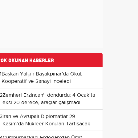
ÇOK OKUNAN HABERLER
1
Başkan Yalçın Başakpınar’da Okul,
Kooperatif ve Sanayi İnceledi
2
Zemheri Erzincan’ı dondurdu: 4 Ocak’ta
eksi 20 derece, araçlar çalışmadı
3
İran ve Avrupalı Diplomatlar 29
Kasım'da Nükleer Konuları Tartışacak
4
Cumhurbaşkanı Erdoğan'dan Ümit