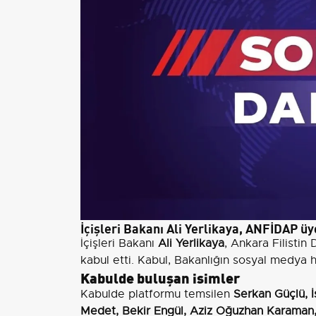
İçişleri Bakanı Ali Yerlikaya, ANFİDAP üye
İçişleri Bakanı
Ali Yerlikaya
, Ankara Filistin
kabul etti. Kabul, Bakanlığın sosyal medya 
Kabulde buluşan isimler
Kabulde platformu temsilen
Serkan Güçlü, 
Medet, Bekir Engül, Aziz Oğuzhan Karaman,