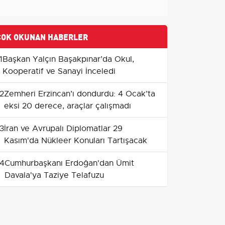
ÇOK OKUNAN HABERLER
1
Başkan Yalçın Başakpınar’da Okul,
Kooperatif ve Sanayi İnceledi
2
Zemheri Erzincan’ı dondurdu: 4 Ocak’ta
eksi 20 derece, araçlar çalışmadı
3
İran ve Avrupalı Diplomatlar 29
Kasım'da Nükleer Konuları Tartışacak
4
Cumhurbaşkanı Erdoğan'dan Ümit
Davala'ya Taziye Telafuzu
5
Yunanistan'da Ölü Balık Krizi: Volos'ta
Turizm Tehdidi