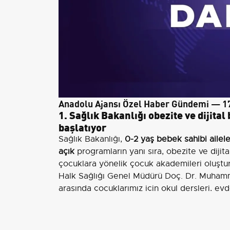
Anadolu Ajansı Özel Haber Gündemi — 17
1. Sağlık Bakanlığı obezite ve dijita
başlatıyor
Sağlık Bakanlığı,
0-2 yaş bebek sahibi ailel
açık
programların yanı sıra, obezite ve dijit
çocuklara yönelik çocuk akademileri oluştu
Halk Sağlığı Genel Müdürü Doç. Dr. Muham
arasında çocuklarımız için okul dersleri, evde 
birçok konuda eğitim vereceğimiz çocuk a
çocuklarımızın hem de anne, babalarının kat
Yener/Ankara) (Görüntülü)