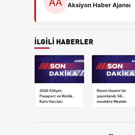
Aksiyon Haber Ajansı
İLGİLİ HABERLER
2026 Ehliyet,
Resmi Gazete'de
Pasaport ve Kimlik
yayımlandı: 66
Kartı Harçları
meslekte Mesleki
Resmileşti: Yeni
Yeterlilik Belgesi
Tarifeler ve Geçerlilik
zorunluluğu
Tarihi