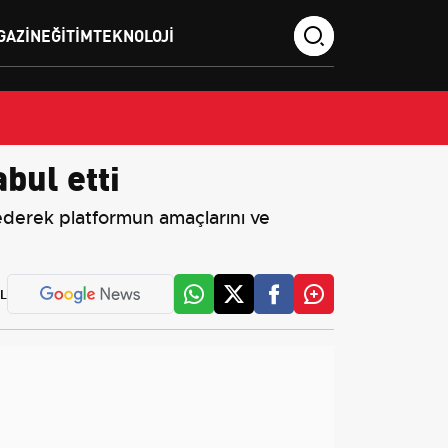
GAZIN
EĞITIM
TEKNOLOJI
bul etti
l ederek platformun amaçlarını ve
L