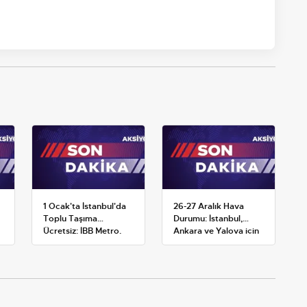
1 Ocak'ta İstanbul'da
26-27 Aralık Hava
Toplu Taşıma
Durumu: İstanbul,
Ücretsiz: İBB Metro,
Ankara ve Yalova için
Metrobüs ve Otobüs
Kar Tahminleri
Ek Seferlerini Açıkladı