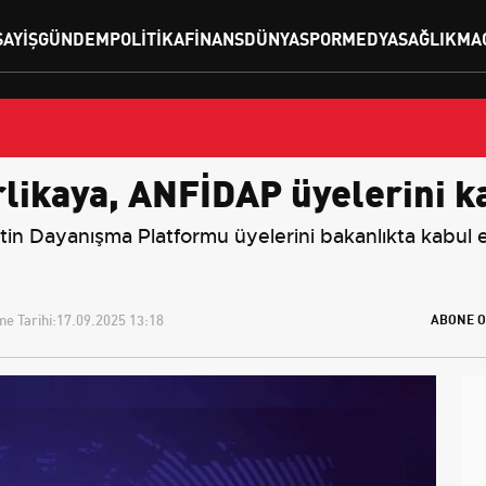
SAYIŞ
GÜNDEM
POLITIKA
FINANS
DÜNYA
SPOR
MEDYA
SAĞLIK
MA
erlikaya, ANFİDAP üyelerini ka
ilistin Dayanışma Platformu üyelerini bakanlıkta kabu
e Tarihi:
17.09.2025 13:18
ABONE O