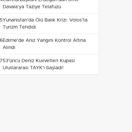
Davala'ya Taziye Telafuzu
5
Yunanistan'da Ölü Balık Krizi: Volos'ta
Turizm Tehdidi
6
Edirne'de Anız Yangını Kontrol Altına
Alındı
7
53’üncü Deniz Kuvvetleri Kupası
Uluslararası TAYK’ı başladı!