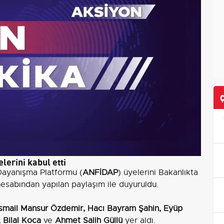
lerini kabul etti
 Dayanışma Platformu (
ANFİDAP
) üyelerini Bakanlıkta
hesabından yapılan paylaşım ile duyuruldu.
İsmail Mansur Özdemir, Hacı Bayram Şahin, Eyüp
 Bilal Koca
ve
Ahmet Salih Güllü
yer aldı.