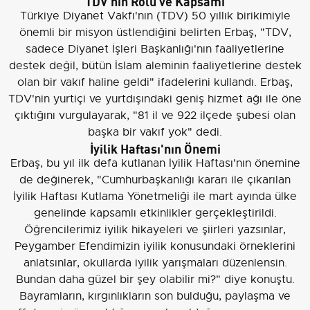
TDV'nin Rolü ve Kapsamı
Türkiye Diyanet Vakfı'nın (TDV) 50 yıllık birikimiyle
önemli bir misyon üstlendiğini belirten Erbaş, "TDV,
sadece Diyanet İşleri Başkanlığı'nın faaliyetlerine
destek değil, bütün İslam aleminin faaliyetlerine destek
olan bir vakıf haline geldi" ifadelerini kullandı. Erbaş,
TDV'nin yurtiçi ve yurtdışındaki geniş hizmet ağı ile öne
çıktığını vurgulayarak, "81 il ve 922 ilçede şubesi olan
başka bir vakıf yok" dedi.
İyilik Haftası'nın Önemi
Erbaş, bu yıl ilk defa kutlanan İyilik Haftası'nın önemine
de değinerek, "Cumhurbaşkanlığı kararı ile çıkarılan
İyilik Haftası Kutlama Yönetmeliği ile mart ayında ülke
genelinde kapsamlı etkinlikler gerçekleştirildi.
Öğrencilerimiz iyilik hikayeleri ve şiirleri yazsınlar,
Peygamber Efendimizin iyilik konusundaki örneklerini
anlatsınlar, okullarda iyilik yarışmaları düzenlensin.
Bundan daha güzel bir şey olabilir mi?" diye konuştu.
Bayramların, kırgınlıkların son bulduğu, paylaşma ve