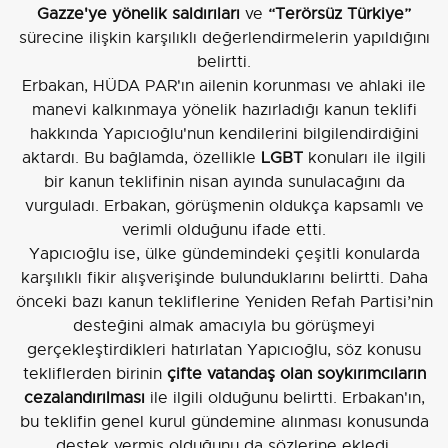
Gazze'ye yönelik saldırıları
ve
“Terörsüz Türkiye”
sürecine ilişkin karşılıklı değerlendirmelerin yapıldığını
belirtti.
Erbakan, HÜDA PAR'ın ailenin korunması ve ahlaki ile
manevi kalkınmaya yönelik hazırladığı kanun teklifi
hakkında Yapıcıoğlu'nun kendilerini bilgilendirdiğini
aktardı. Bu bağlamda, özellikle
LGBT
konuları ile ilgili
bir kanun teklifinin nisan ayında sunulacağını da
vurguladı. Erbakan, görüşmenin oldukça kapsamlı ve
verimli olduğunu ifade etti.
Yapıcıoğlu ise, ülke gündemindeki çeşitli konularda
karşılıklı fikir alışverişinde bulunduklarını belirtti. Daha
önceki bazı kanun tekliflerine Yeniden Refah Partisi’nin
desteğini almak amacıyla bu görüşmeyi
gerçekleştirdikleri hatırlatan Yapıcıoğlu, söz konusu
tekliflerden birinin
çifte vatandaş olan soykırımcıların
cezalandırılması
ile ilgili olduğunu belirtti. Erbakan'ın,
bu teklifin genel kurul gündemine alınması konusunda
destek vermiş olduğunu da sözlerine ekledi.