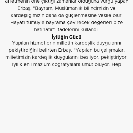
affetmenin öne çıktığı zamanlar olduğuna vurgu yapan
Erbaş, "Bayram, Müslümanlık bilincimizin ve
kardeşliğimizin daha da güçlenmesine vesile olur.
Hayatı tümüyle bayrama çevirecek değerleri bize
hatırlatır" ifadelerini kullandı.
İyiliğin Gücü
Yapılan hizmetlerin milletin kardeşlik duygularını
pekiştirdiğini belirten Erbaş, "Yapılan bu çalışmalar,
milletimizin kardeşlik duygularını besliyor, pekiştiriyor.
İyilik ehli mazlum coğrafyalara umut oluyor. Hep
sömürgeye maruz kalmış coğrafyalara geleceğe dair
inanç, azim ve heyecan aşılıyor" şeklinde konuştu.
Programda, merkez teşkilatındaki tüm birim yöneticileri
ve personeli hazır bulundu. Erbaş, personele
bayramlaşarak iyi dileklerini iletti.