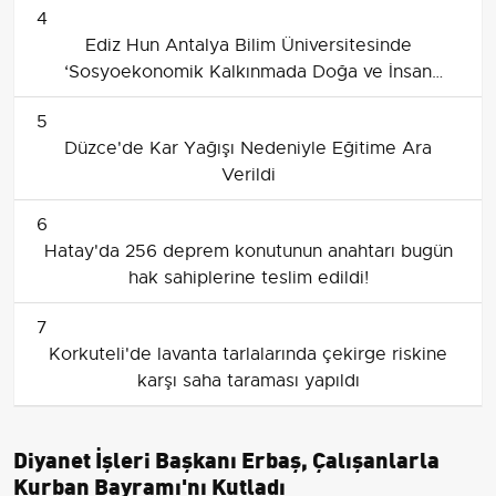
4
Ediz Hun Antalya Bilim Üniversitesinde
‘Sosyoekonomik Kalkınmada Doğa ve İnsan
İlişkileri’ Konferansında Gençlere Seslendi
5
Düzce'de Kar Yağışı Nedeniyle Eğitime Ara
Verildi
6
Hatay'da 256 deprem konutunun anahtarı bugün
hak sahiplerine teslim edildi!
7
Korkuteli'de lavanta tarlalarında çekirge riskine
karşı saha taraması yapıldı
Diyanet İşleri Başkanı Erbaş, Çalışanlarla
Kurban Bayramı'nı Kutladı