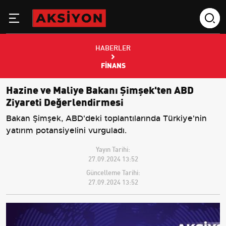
HABERLER
FINANS
Hazine ve Maliye Bakanı Şimşek'ten ABD
Ziyareti Değerlendirmesi
Bakan Şimşek, ABD'deki toplantılarında Türkiye'nin
yatırım potansiyelini vurguladı.
Yayın Tarihi:
27.09.2024 13:52
Güncelleme Tarihi:
27.09.2024 13:52