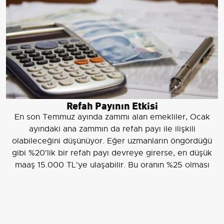
Refah Payının Etkisi
En son Temmuz ayında zammı alan emekliler, Ocak
ayındaki ana zammın da refah payı ile ilişkili
olabileceğini düşünüyor. Eğer uzmanların öngördüğü
gibi %20'lik bir refah payı devreye girerse, en düşük
maaş 15.000 TL'ye ulaşabilir. Bu oranın %25 olması
durumunda, maaşlar 15.625 TL olabileceği tahmin
ediliyor.
Kök Maaşlarda Oynama Bekleniyor
Yeni taban maaşın belirlenmesiyle kök maaşlar da