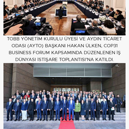
TOBB YÖNETİM KURULU ÜYESİ VE AYDIN TİCARET
ODASI (AYTO) BAŞKANI HAKAN ÜLKEN, COP31
BUSİNESS FORUM KAPSAMINDA DÜZENLENEN İŞ
DÜNYASI İSTİŞARE TOPLANTISI’NA KATILDI.