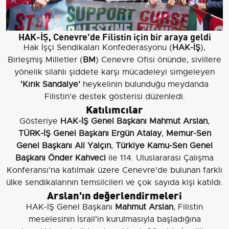
HAK-İŞ, Cenevre'de Filistin için bir araya geldi
Hak İşçi Sendikaları Konfederasyonu (
HAK-İŞ
),
Birleşmiş Milletler (
BM
) Cenevre Ofisi önünde, sivillere
yönelik silahlı şiddete karşı mücadeleyi simgeleyen
'Kırık Sandalye'
heykelinin bulunduğu meydanda
Filistin'e destek gösterisi düzenledi.
Katılımcılar
Gösteriye
HAK-İŞ Genel Başkanı Mahmut Arslan
,
TÜRK-İŞ Genel Başkanı Ergün Atalay
,
Memur-Sen
Genel Başkanı Ali Yalçın
,
Türkiye Kamu-Sen Genel
Başkanı Önder Kahveci
ile 114. Uluslararası Çalışma
Konferansı'na katılmak üzere Cenevre'de bulunan farklı
ülke sendikalarının temsilcileri ve çok sayıda kişi katıldı.
Arslan'ın değerlendirmeleri
HAK-İŞ Genel Başkanı
Mahmut Arslan
, Filistin
meselesinin İsrail'in kurulmasıyla başladığına