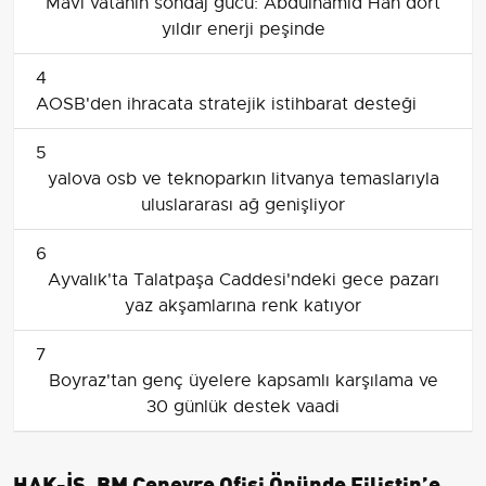
Mavi vatanın sondaj gücü: Abdülhamid Han dört
yıldır enerji peşinde
4
AOSB'den ihracata stratejik istihbarat desteği
5
yalova osb ve teknoparkın litvanya temaslarıyla
uluslararası ağ genişliyor
6
Ayvalık'ta Talatpaşa Caddesi'ndeki gece pazarı
yaz akşamlarına renk katıyor
7
Boyraz'tan genç üyelere kapsamlı karşılama ve
30 günlük destek vaadi
HAK-İŞ, BM Cenevre Ofisi Önünde Filistin’e