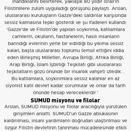
inandıklarını belirterek, yaklaşık 80 yıldır İsrail'in
Filistinlilere zulüm uyguladığı görüşünü paylaştı. Arslan,
uluslararası kuruluşların Gazze'deki saldırılar karşısında
sessiz kalmasına tepki gösterdi ve şu ifadeleri kullandı:
'Gazze'de ve Filistin'de yapılan soykırıma, katliamlara
camilerin, okulların, hastanelerin, hasılı insanların
barındığı evlerinin yerle bir edildiği bu yıkıma sessiz
kalan, başta uluslararası toplumu temsil ettiğini iddia
eden Birleşmiş Milletler, Avrupa Birliği, Afrika Birliği,
Arap Birliği, İslam İşbirliği Teşkilatı gibi uluslararası
teşkilatların gözü önünde bir insanlık vahşeti izledik...
Bu katliamlara, soykırımlara sessiz kalanlar en az
siyonist katil devlet kadar sorumlular ve onlar da tarih
önünde hesap vereceklerdir.'
SUMUD misyonu ve filolar
Arslan, SUMUD misyonu ve filolar aracılığıyla yürütülen
girişimleri anlattı. SUMUD'un Gazze ablukasının
kaldırılması, insani yardımların doğrudan ulaştırılması ve
özgür Filistin devletinin tanınması mücadelesinde etkili