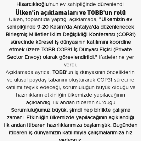
Hisarcıklıoğlu
’nun ev sahipliğinde düzenlendi.
Ülken'in açıklamaları ve TOBB'un rolü
Ülken, toplantıda yaptığı açıklamada,
"Ülkemizin ev
sahipliğinde 9-20 Kasım’da Antalya’da düzenlenecek
Birleşmiş Milletler İklim Değişikliği Konferansı (COP31)
sürecinde küresel iş dünyasının katılımını koordine
etmek üzere TOBB COP31 İş Dünyası Elçisi (Private
Sector Envoy) olarak görevlendirildi."
ifadelerine yer
verdi.
Açıklamada ayrıca,
TOBB
'un iş dünyasının önceliklerini
ve ulusal paydaş tabanını oluşturarak COP31 sürecine
katılımı teşvik edeceği, sorumluluğun büyük olduğu ve
hazırlıkların etkinliğin ülkemizde yapılacağının
açıklandığı ilk andan itibaren sürdüğü
Sorumluluğumuz büyük, şimdi hep birlikte çalışma
zamanı. Etkinliğin ülkemizde yapılacağının açıklandığı
ilk andan itibaren hazırlıklarımıza başlamıştık. Bugünden
itibaren iş dünyamızın katılımıyla çalışmalarımıza hız
veriyoruz.