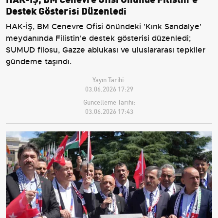
Destek Gösterisi Düzenledi
HAK-İŞ, BM Cenevre Ofisi önündeki 'Kırık Sandalye'
meydanında Filistin'e destek gösterisi düzenledi;
SUMUD filosu, Gazze ablukası ve uluslararası tepkiler
gündeme taşındı.
Yayın Tarihi:
03.06.2026 17:29
Güncelleme Tarihi:
03.06.2026 17:43