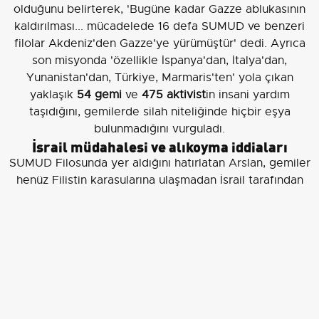
olduğunu belirterek, 'Bugüne kadar Gazze ablukasının
kaldırılması... mücadelede 16 defa SUMUD ve benzeri
filolar Akdeniz'den Gazze'ye yürümüştür' dedi. Ayrıca
son misyonda 'özellikle İspanya'dan, İtalya'dan,
Yunanistan'dan, Türkiye, Marmaris'ten' yola çıkan
yaklaşık
54 gemi
ve
475 aktivist
in insani yardım
taşıdığını, gemilerde silah niteliğinde hiçbir eşya
bulunmadığını vurguladı.
İsrail müdahalesi ve alıkoyma iddiaları
SUMUD Filosunda yer aldığını hatırlatan Arslan, gemiler
henüz Filistin karasularına ulaşmadan İsrail tarafından
müdahale edildiğini, aktivistlerin silahsız olmasına
rağmen gemilere çıkılarak alıkonulduğunu söyledi:
'Gemilerdeki aktivistlerimiz herhangi bir şekilde
ellerinde askerliği andıracak herhangi bir malzeme,
silah benzeri olmadığı halde maalesef gemilerimize
çıkıp hepimizi alıkoydular. Uluslararası sularda bir
haydutluk örneğiydi İsrail Devleti'nin yaptığı.' Arslan,
müdahale sırasında aktivistlere karşı işkence, hakaret,