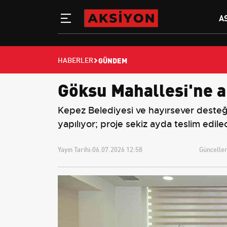
A
GÜNDEM
HABERLER
Göksu Mahallesi'ne a
Kepez Belediyesi ve hayırsever desteğiy
yapılıyor; proje sekiz ayda teslim edile
Yayın Tarihi:
06.07.2026 12:58
Güncellem