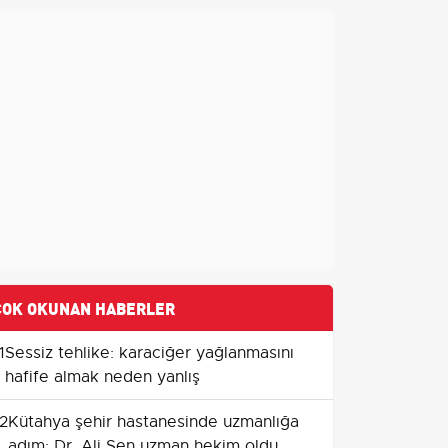
ÇOK OKUNAN HABERLER
1
Sessiz tehlike: karaciğer yağlanmasını
hafife almak neden yanlış
2
Kütahya şehir hastanesinde uzmanlığa
adım: Dr. Ali Şen uzman hekim oldu