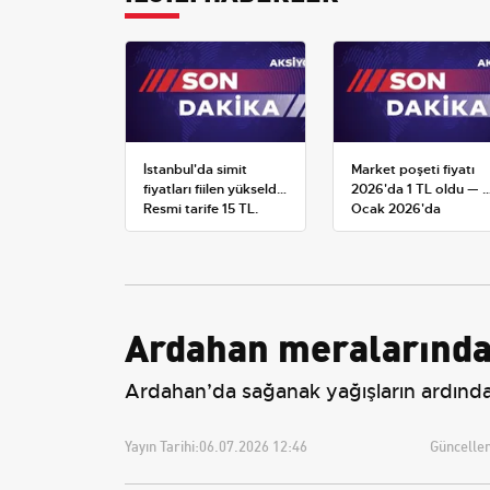
İstanbul'da simit
Market poşeti fiyatı
fiyatları fiilen yükseldi:
2026'da 1 TL oldu — 1
Resmi tarife 15 TL,
Ocak 2026'da
satışlar 20-25 TL'ye
yürürlüğe giren tarife
çıktı
Ardahan meralarında
Ardahan’da sağanak yağışların ardından
Yayın Tarihi:
06.07.2026 12:46
Güncellem