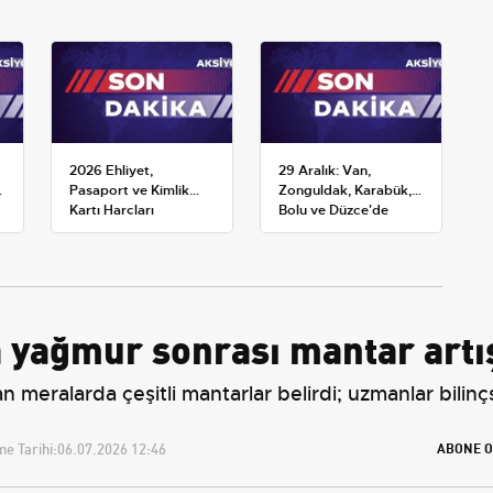
2026 Ehliyet,
29 Aralık: Van,
Pasaport ve Kimlik
Zonguldak, Karabük,
Kartı Harçları
Bolu ve Düzce'de
Resmileşti: Yeni
okullar tatil —
Tarifeler ve Geçerlilik
Üniversiteler ne
Tarihi
durumda?
 yağmur sonrası mantar artı
 meralarda çeşitli mantarlar belirdi; uzmanlar bilin
e Tarihi:
06.07.2026 12:46
ABONE O