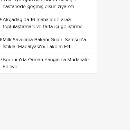
hastanede geçmiş olsun ziyareti
5
Akçadağ’da 16 mahallede arazi
toplulaştırması ve tarla içi geliştirme
başlıyor
6
Milli Savunma Bakanı Güler, Samsun'a
İstiklal Madalyası'nı Takdim Etti
7
Bodrum'da Orman Yangınına Müdahale
Ediliyor