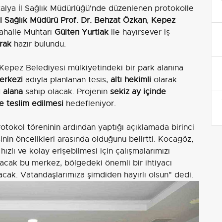
ntalya İl Sağlık Müdürlüğü'nde düzenlenen protokolle
İl Sağlık Müdürü Prof. Dr. Behzat Özkan
,
Kepez
ahalle Muhtarı
Gülten Yurtlak
ile hayırsever iş
rak
hazır bulundu.
Kepez Belediyesi mülkiyetindeki bir park alanına
erkezi
adıyla planlanan tesis,
altı hekimli
olarak
 alana
sahip olacak. Projenin
sekiz ay içinde
e teslim edilmesi
hedefleniyor.
okol töreninin ardından yaptığı açıklamada birinci
nin öncelikleri arasında olduğunu belirtti. Kocagöz,
ızlı ve kolay erişebilmesi için çalışmalarımızı
acak bu merkez, bölgedeki önemli bir ihtiyacı
acak. Vatandaşlarımıza şimdiden hayırlı olsun" dedi.