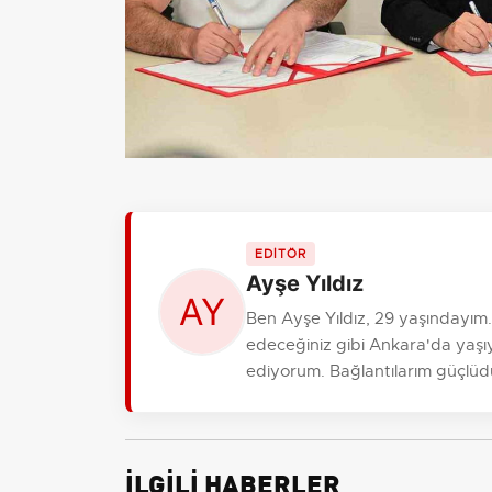
EDİTÖR
Ayşe Yıldız
Ben Ayşe Yıldız, 29 yaşındayım
edeceğiniz gibi Ankara'da yaşıy
ediyorum. Bağlantılarım güçlüdür, r
İLGİLİ HABERLER