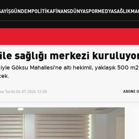
SAYIŞ
GÜNDEM
POLITIKA
FINANS
DÜNYA
SPOR
MEDYA
SAĞLIK
MA
ile sağlığı merkezi kuruluyo
le Göksu Mahallesi'ne altı hekimli, yaklaşık 500 m2 
cek.
e Tarihi:
06.07.2026 12:58
ABONE O