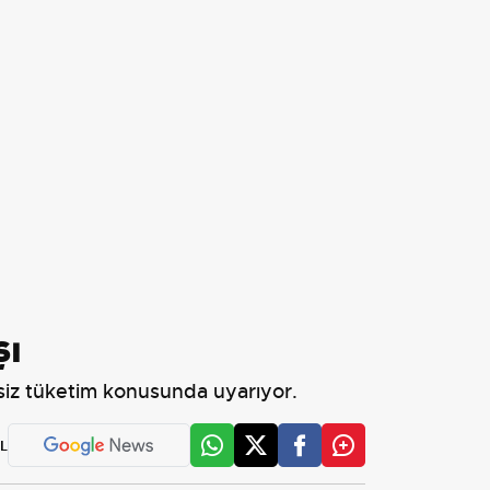
şı
çsiz tüketim konusunda uyarıyor.
L