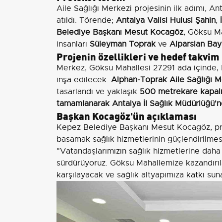
Aile Sağlığı Merkezi projesinin ilk adımı, A
atıldı. Törende;
Antalya Valisi Hulusi Şahin
,
Belediye Başkanı Mesut Kocagöz
, Göksu M
insanları
Süleyman Toprak
ve
Alparslan Bay
Projenin özellikleri ve hedef takvim
Merkez, Göksu Mahallesi 27291 ada içinde, 
inşa edilecek.
Alphan-Toprak Aile Sağlığı M
tasarlandı ve yaklaşık
500 metrekare kapalı
tamamlanarak Antalya İl Sağlık Müdürlüğü'n
Başkan Kocagöz'ün açıklaması
Kepez Belediye Başkanı Mesut Kocagöz, prot
basamak sağlık hizmetlerinin güçlendirilmesi
"Vatandaşlarımızın sağlık hizmetlerine daha h
sürdürüyoruz. Göksu Mahallemize kazandırıl
karşılayacak ve sağlık altyapımıza katkı sun