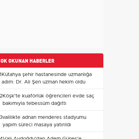
ÇOK OKUNAN HABERLER
1
Kütahya şehir hastanesinde uzmanlığa
adım: Dr. Ali Şen uzman hekim oldu
2
Köşk'te kuaförlük öğrencileri evde saç
bakımıyla tebessüm dağıttı
3
valilikte adnan menderes stadyumu
yapım süreci masaya yatırıldı
4
Vali Aydoğdu'dan Adem Güneş'e