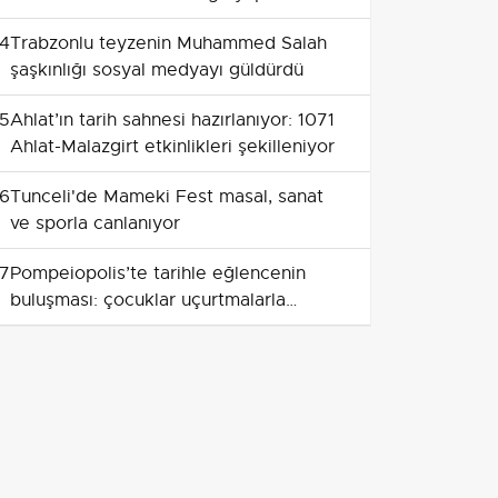
4
Trabzonlu teyzenin Muhammed Salah
şaşkınlığı sosyal medyayı güldürdü
5
Ahlat’ın tarih sahnesi hazırlanıyor: 1071
Ahlat-Malazgirt etkinlikleri şekilleniyor
6
Tunceli'de Mameki Fest masal, sanat
ve sporla canlanıyor
7
Pompeiopolis’te tarihle eğlencenin
buluşması: çocuklar uçurtmalarla
gökyüzünü doldurdu