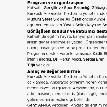
Program ve organizasyon
Kahvaltı,
Gençlik ve Spor Bakanlığı Gölbaşı 
Karabük Ankaralılar Platformu yönetiminde
Müdürü Şeref Şık
ile
Ali Özen
öncülüğünde 
öğrenci temsilcileri
Yavuz Selim Kaya
ve
Se
Görüşülen konular ve katılımcı dest
Kahvaltıda eğitim hayatı, kariyer planlamala
ilişkin değerlendirmeler yapıldı. Öğrenciler
buldu; dayanışma ve ortak proje fikirleri öne
Programa destek verenler arasında
Kadir E
İrfan Taşoğlu, Dr. Harun Mıkçı, Serdal Ere
Tığlı
yer aldı.
Amaç ve değerlendirme
Karabük Ankaralılar Platformu Yönetim Kuru
açıklamada, Ankara’da öğrenim gören Karab
memnuniyeti vurgulandı. Açıklamada, bu tür
artırılmasının, memleket bağlarının güçlendi
gelinmesinin amaçlandığı belirtildi.
Genç AN-KA
yetkilileri, Ankara’da eğitim h