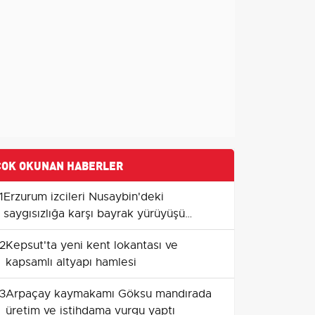
ÇOK OKUNAN HABERLER
1
Erzurum izcileri Nusaybin'deki
saygısızlığa karşı bayrak yürüyüşü
düzenledi
2
Kepsut'ta yeni kent lokantası ve
kapsamlı altyapı hamlesi
3
Arpaçay kaymakamı Göksu mandırada
üretim ve istihdama vurgu yaptı