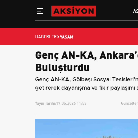
A
YAŞAM
HABERLER
Genç AN-KA, Ankara’d
Buluşturdu
Genç AN-KA, Gölbaşı Sosyal Tesisleri’
getirerek dayanışma ve fikir paylaşımı 
Yayın Tarihi:
17.05.2026 11:53
Güncellem