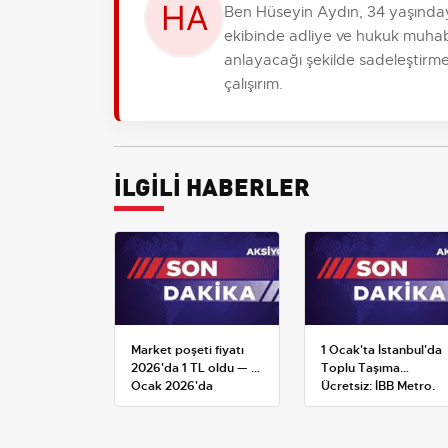
Ben Hüseyin Aydın, 34 yaşında
ekibinde adliye ve hukuk muhabi
anlayacağı şekilde sadeleştirme
çalışırım.
İLGİLİ HABERLER
Market poşeti fiyatı
1 Ocak'ta İstanbul'da
2026'da 1 TL oldu — 1
Toplu Taşıma
Ocak 2026'da
Ücretsiz: İBB Metro,
yürürlüğe giren tarife
Metrobüs ve Otobüs
Ek Seferlerini Açıkladı