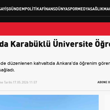
SAYIŞ
GÜNDEM
POLITIKA
FINANS
DÜNYA
SPOR
MEDYA
SAĞLIK
MA
a Karabüklü Üniversite Öğre
nde düzenlenen kahvaltıda Ankara’da öğrenim gören 
sağladı.
e Tarihi:
17.05.2026 11:57
ABONE O