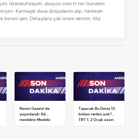
yım, İstanbul'dayım. aksiyon.com.tr'nin Gündem
riyim. Karmaşık dava dosyalarını alıp, herkesin
k benim işim. Detaylara çok önem veririm, titiz
Resmi Gazete'de
Taşacak Bu Deniz 13.
yayımlandı: 66
bölüm neden yok?
meslekte Mesleki
TRT 1, 2 Ocak yayın
Yeterlilik Belgesi
planını değiştirdi
zorunluluğu