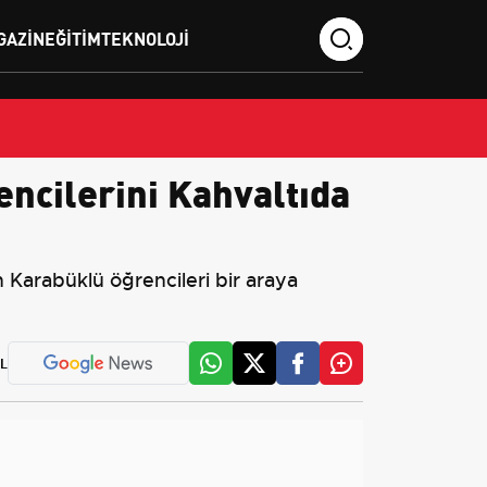
GAZIN
EĞITIM
TEKNOLOJI
ncilerini Kahvaltıda
Karabüklü öğrencileri bir araya
L