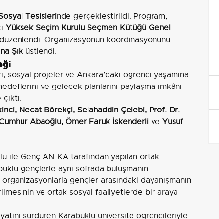
Sosyal Tesisleri
nde gerçekleştirildi. Program,
ki
Yüksek Seçim Kurulu Seçmen Kütüğü Genel
düzenlendi. Organizasyonun koordinasyonunu
na Şık
üstlendi.
eği
rı, sosyal projeler ve Ankara’daki öğrenci yaşamına
 hedeflerini ve gelecek planlarını paylaşma imkânı
 çıktı.
kinci, Necat Börekçi, Selahaddin Çelebi, Prof. Dr.
n, Cumhur Abaoğlu, Ömer Faruk İskenderli
ve
Yusuf
lu ile Genç AN-KA tarafından yapılan ortak
üklü gençlerle aynı sofrada buluşmanın
 organizasyonlarla gençler arasındaki dayanışmanın
rilmesinin ve ortak sosyal faaliyetlerde bir araya
ayatını sürdüren Karabüklü üniversite öğrencileriyle