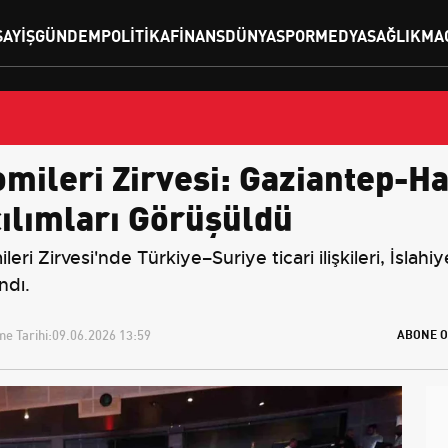
SAYIŞ
GÜNDEM
POLITIKA
FINANS
DÜNYA
SPOR
MEDYA
SAĞLIK
MA
mileri Zirvesi: Gaziantep-Ha
ılımları Görüşüldü
i Zirvesi'nde Türkiye–Suriye ticari ilişkileri, İsla
ındı.
e Tarihi:
09.06.2026 13:59
ABONE O