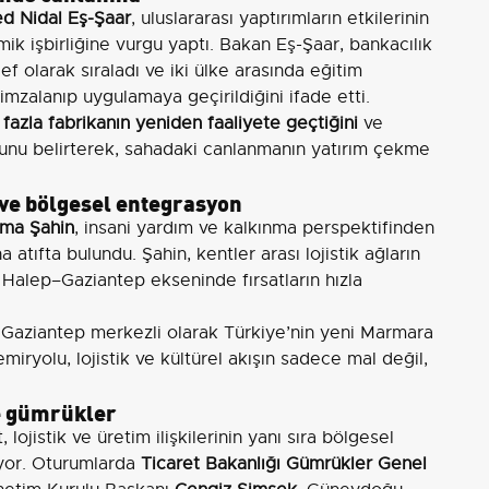
d Nidal Eş-Şaar
, uluslararası yaptırımların etkilerinin
mik işbirliğine vurgu yaptı. Bakan Eş-Şaar, bankacılık
 olarak sıraladı ve iki ülke arasında eğitim
imzalanıp uygulamaya geçirildiğini ifade etti.
fazla fabrikanın yeniden faaliyete geçtiğini
ve
unu belirterek, sahadaki canlanmanın yatırım çekme
 ve bölgesel entegrasyon
tma Şahin
, insani yardım ve kalkınma perspektifinden
 atıfta bulundu. Şahin, kentler arası lojistik ağların
 Halep–Gaziantep ekseninde fırsatların hızla
 Gaziantep merkezli olarak Türkiye’nin yeni Marmara
iryolu, lojistik ve kültürel akışın sadece mal değil,
ve gümrükler
 lojistik ve üretim ilişkilerinin yanı sıra bölgesel
ıyor. Oturumlarda
Ticaret Bakanlığı Gümrükler Genel