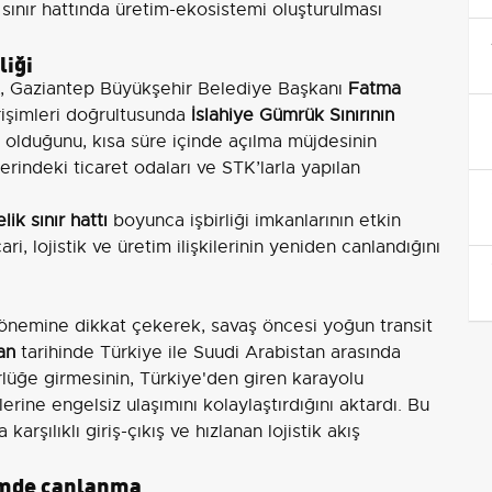
ve sınır hattında üretim-ekosistemi oluşturulması
liği
, Gaziantep Büyükşehir Belediye Başkanı
Fatma
irişimleri doğrultusunda
İslahiye Gümrük Sınırının
m olduğunu, kısa süre içinde açılma müjdesinin
llerindeki ticaret odaları ve STK’larla yapılan
lik sınır hattı
boyunca işbirliği imkanlarının etkin
ri, lojistik ve üretim ilişkilerinin yeniden canlandığını
i önemine dikkat çekerek, savaş öncesi yoğun transit
an
tarihinde Türkiye ile Suudi Arabistan arasında
ürlüğe girmesinin, Türkiye'den giren karayolu
erine engelsiz ulaşımını kolaylaştırdığını aktardı. Bu
arşılıklı giriş-çıkış ve hızlanan lojistik akış
timde canlanma