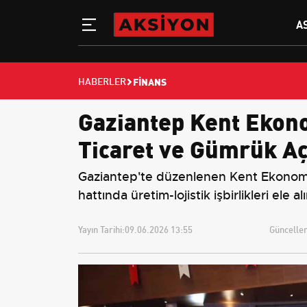
A
FINANS
HABERLER
Gaziantep Kent Ekono
Ticaret ve Gümrük Aç
Gaziantep'te düzenlenen Kent Ekonomiler
hattında üretim-lojistik işbirlikleri ele al
Yayın Tarihi:
09.06.2026 13:55
Güncellem