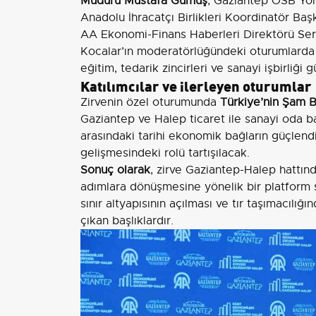
Müdürü Mustafa Gümüş
, Gaziantep OSB Yö
Anadolu İhracatçı Birlikleri Koordinatör Ba
AA Ekonomi-Finans Haberleri Direktörü S
Kocalar’ın moderatörlüğündeki oturumlarda 
eğitim, tedarik zincirleri ve sanayi işbirliği
Katılımcılar ve ilerleyen oturumlar
Zirvenin özel oturumunda
Türkiye’nin Şam B
Gaziantep ve Halep ticaret ile sanayi oda ba
arasındaki tarihi ekonomik bağların güçlendir
gelişmesindeki rolü tartışılacak.
Sonuç olarak
, zirve Gaziantep-Halep hattında
adımlara dönüşmesine yönelik bir platform 
sınır altyapısının açılması ve tır taşımacılığ
çıkan başlıklardır.