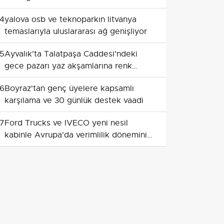
4
yalova osb ve teknoparkın litvanya
temaslarıyla uluslararası ağ genişliyor
5
Ayvalık'ta Talatpaşa Caddesi'ndeki
gece pazarı yaz akşamlarına renk
katıyor
6
Boyraz'tan genç üyelere kapsamlı
karşılama ve 30 günlük destek vaadi
7
Ford Trucks ve IVECO yeni nesil
kabinle Avrupa'da verimlilik dönemini
başlatıyor