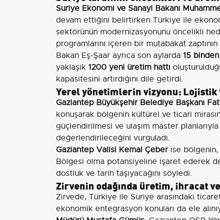
Suriye Ekonomi ve Sanayi Bakanı Muhamme
devam ettiğini belirtirken Türkiye ile ekono
sektörünün modernizasyonunu öncelikli hedef
programlarını içeren bir mutabakat zaptının 
Bakan Eş-Şaar ayrıca son aylarda
15 binden 
yaklaşık
1200 yeni üretim hattı
oluşturulduğ
kapasitesini artırdığını dile getirdi.
Yerel yönetimlerin vizyonu: Lojistik
Gaziantep Büyükşehir Belediye Başkanı Fa
konuşarak bölgenin kültürel ve ticari mirasına
güçlendirilmesi ve ulaşım master planlarıyla
değerlendirileceğini vurguladı.
Gaziantep Valisi Kemal Çeber
ise bölgenin,
Bölgesi olma potansiyeline işaret ederek dem
dostluk ve tarih taşıyacağını söyledi.
Zirvenin odağında üretim, ihracat 
Zirvede, Türkiye ile Suriye arasındaki ticaret,
ekonomik entegrasyon konuları da ele alın