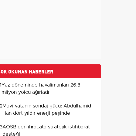
ÇOK OKUNAN HABERLER
1
Yaz döneminde havalimanları 26,8
milyon yolcu ağırladı
2
Mavi vatanın sondaj gücü: Abdülhamid
Han dört yıldır enerji peşinde
3
AOSB'den ihracata stratejik istihbarat
desteği