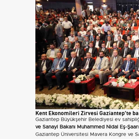
Kent Ekonomileri Zirvesi Gaziantep'te ba
Gaziantep Büyükşehir Belediyesi ev sahipli
ve Sanayi Bakanı Muhammed Nidal Eş-Şaar
Gaziantep Üniversitesi Mavera Kongre ve San