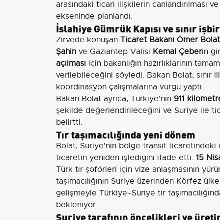
arasındaki ticari ilişkilerin canlandırılması 
ekseninde planlandı.
İslahiye Gümrük Kapısı ve sınır işbir
Zirvede konuşan
Ticaret Bakanı Ömer Bolat
Şahin
ve Gaziantep Valisi
Kemal Çeber
in g
açılması
için bakanlığın hazırlıklarının tama
verilebileceğini söyledi. Bakan Bolat, sınır i
koordinasyon çalışmalarına vurgu yaptı.
Bakan Bolat ayrıca, Türkiye’nin
911 kilometre
şekilde değerlendirileceğini ve Suriye ile tica
belirtti.
Tır taşımacılığında yeni dönem
Bolat, Suriye'nin bölge transit ticaretindek
ticaretin yeniden işlediğini ifade etti.
15 Nis
Türk tır şoförleri için vize anlaşmasının yür
taşımacılığının Suriye üzerinden Körfez ülkel
gelişmeyle Türkiye–Suriye tır taşımacılığında k
bekleniyor.
Suriye tarafının öncelikleri ve üre