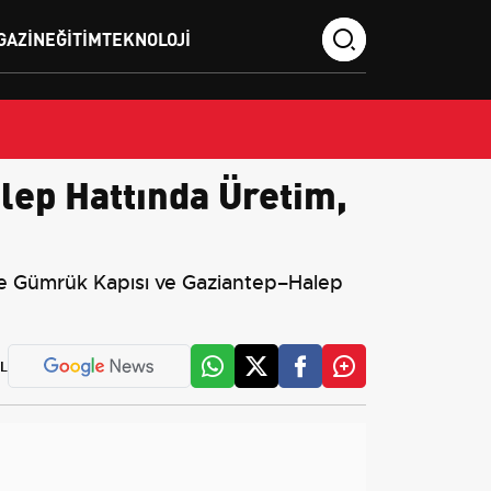
GAZIN
EĞITIM
TEKNOLOJI
lep Hattında Üretim,
hiye Gümrük Kapısı ve Gaziantep–Halep
L