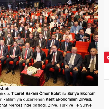
şladı
ğinde,
Ticaret Bakanı Ömer Bolat
ile
Suriye Ekonomi
ın katılımıyla düzenlenen
Kent Ekonomileri Zirvesi
,
at Merkezi'nde başladı. Zirve, Türkiye ile Suriye