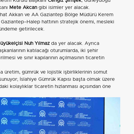
netim Kurulu Başkanı
Cengiz Şimşek
, Güneydoğu
şkanı
Mete Akcan
gibi isimler yer alacak.
erhat Akkan ve AA Gaziantep Bölge Müdürü Kerem
Gaziantep–Halep hattının stratejik önemi, mesleki
 gündeme getirilecek.
üyükelçisi Nuh Yılmaz
da yer alacak. Ayrıca
şkanlarının katılacağı oturumlarda, iki şehir
ilmesi ve sınır kapılarının açılmasının ticaretin
 üretim, gümrük ve lojistik işbirliklerinin somut
sunuyor; İslahiye Gümrük Kapısı başta olmak üzere
ındaki kolaylıklar ticaretin hızlanması açısından öne