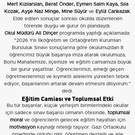
Mert Kızılarslan, Berat Önder, Eymen Saim Kaya, Sıla
Kozak, Ayşe Naz Minge, Mine Süyür
ve
Eylül Cankazak
.
Elde edilen sonuçlar sonrası okulda düzenlenen
törende duygu ve gurur ön plandaydı.
Okul Müdürü Ali Dinçer
programda yaptığı açıklamada:
"2026 Yılı İlköğretim ve Ortaöğretim Kurumları
Bursluluk Sınavı sonuçlarına göre okulumuzdan 8
öğrencimiz büyük başarıya imza atarak okulumuza,
Borlu Mahallemize, ilçemize ve eğitim camiamıza büyük
bir gurur yaşattılar. Öğrencilerimizi, emeği geçen
öğretmenlerimizi ve kıymetli ailelerini yürekten tebrik
ediyor, başarılarının artarak devam etmesini diliyorum."
dedi.
Eğitim Camiası ve Toplumsal Etki
Bu tür başarılar, küçük yerleşim birimlerindeki okullar
için sadece sınav başarısı olmanın ötesinde,
toplumsal
moral
ve öğrencilerin gelecek eğitim hayatları için
motivasyon
kaynağı niteliği taşıyor. Gazi Ortaokulu
örneğinde olduğu gibi, öğretmen desteği ve aile