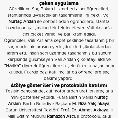
çeken uygulama
Güzellik ve Saç Bakım Hizmetleri alanı öğrencileri,
stantlarında uyguladıkları tasarımlarla ilgi çekti. Vali
Nurtaç Arslan
ile sohbet eden öğrencilere, stantta
hazırlanan çalışmaları tek tek inceleyen Vali Arslan'a
çini plaket verildi ve bal ikram edildi.
Öğrenciler, Vali Arslan'a sepet şeklinde tasarlanmış bir
saç modelinin arasına yerleştirdikleri çikolatalardan
ikram etti. İnsan saçı üzerinde tasarlanmış bu sunum
karşısında gülümseyen Vali Arslan çikolatayı aldı ve
"Harika"
diyerek öğrencilere teşekkür edip başarılarını
kutladı. Fuarda bazı katılımcılar da öğrencilere saç
bakımı yaptırdı.
Atölye gösterileri ve protokolün katılımı
Tesisin bahçesinde, atıl motorlardan üretilen araçlarla
mini gösteriler yapıldı. Fuara Bartın Valisi
Nurtaç
Arslan
, Bartın Belediye Başkanı
M. Rıza Yalçınkaya
,
Bartın Üniversitesi Rektörü
Prof. Dr. Ahmet Akkaya
, İl
Milli Eğitim Müdürü
Ramazan Aşçı
, il protokolü, okul