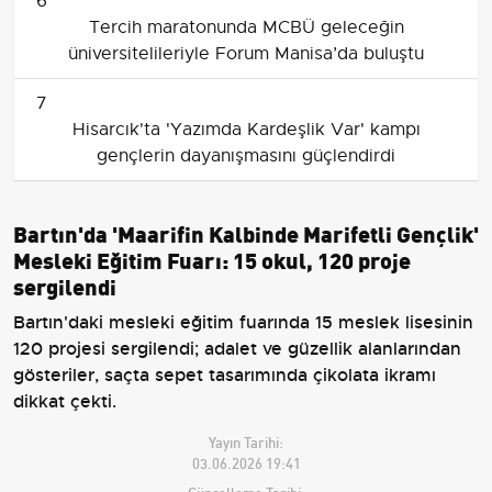
6
Tercih maratonunda MCBÜ geleceğin
üniversitelileriyle Forum Manisa’da buluştu
7
Hisarcık'ta 'Yazımda Kardeşlik Var' kampı
gençlerin dayanışmasını güçlendirdi
Bartın'da 'Maarifin Kalbinde Marifetli Gençlik'
Mesleki Eğitim Fuarı: 15 okul, 120 proje
sergilendi
Bartın'daki mesleki eğitim fuarında 15 meslek lisesinin
120 projesi sergilendi; adalet ve güzellik alanlarından
gösteriler, saçta sepet tasarımında çikolata ikramı
dikkat çekti.
Yayın Tarihi:
03.06.2026 19:41