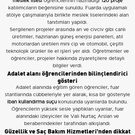
meslek lisesi
öğrencilerinin hazırladığı
120 proje
katılımcıların beğenisine sunuldu. Fuarda uygulamalı
atölye çalışmalarıyla birlikte meslek liselerindeki alan
tanıtımları yapıldı.
Sergilenen projeler arasında arı ve civciv gibi canlı
üretimler, hazırlanan güneş enerjisi panelleri, atıl
motorlardan üretilen mini cip ve otomobil, çeşitli
teknolojik ürünler ile el işleri yer aldı. Öğretmenler ve
öğrenciler, projeler hakkında ziyaretçilere detaylı
bilgiler verdi.
Adalet alanı öğrencilerinden bilinçlendirici
gösteri
Adalet alanında eğitim gören öğrenciler, fuar
stantlarında cübbeleriyle yer alarak, kısa bir gösteriyle
iban kullandırma suçu
konusunda uyarılarda bulundu.
Öğrencilerin yüksek sesle yaptıkları uyarılar, fuar
alanındaki izleyiciler ile Vali Nurtaç Arslan ve
beraberindekiler tarafından alkışlandı.
Güzellik ve Saç Bakım Hizmetleri'nden dikkat