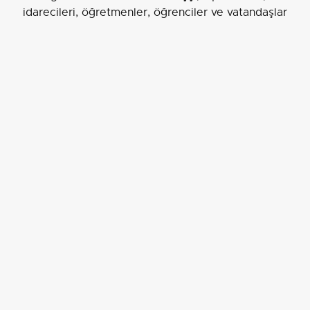
idarecileri, öğretmenler, öğrenciler ve vatandaşlar
katıldı.
Fuar, mesleki eğitim alanlarının tanıtımına katkı
sağlamanın yanı sıra öğrencilere uygulamalı deneyim
ve sergileme imkânı sunarak yerel düzeyde ilgi çekti.
GÜZELLİK VE SAÇ BAKIM HİZMETLERİ ALANINDA
OKUYAN ÖĞRENCİLER İSE VALİ NURTAÇ ARSLAN'A
SEPET ŞEKLİNDE KESTİKLERİ ARKADAŞLARININ