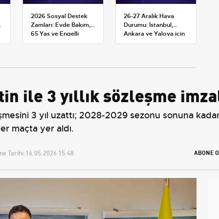
2026 Sosyal Destek
26-27 Aralık Hava
Zamları: Evde Bakım,
Durumu: İstanbul,
65 Yaş ve Engelli
Ankara ve Yalova için
Maaşlarında Yeni
Kar Tahminleri
Tahminler
in ile 3 yıllık sözleşme imza
eşmesini 3 yıl uzattı; 2028-2029 sezonu sonuna kadar 
er maçta yer aldı.
e Tarihi:
16.05.2026 15:48
ABONE O