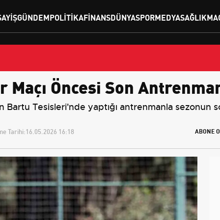
SAYIŞ
GÜNDEM
POLITIKA
FINANS
DÜNYA
SPOR
MEDYA
SAĞLIK
MA
r Maçı Öncesi Son Antrenma
Bartu Tesisleri'nde yaptığı antrenmanla sezonun son
e Tarihi:
16.05.2026 16:18
ABONE O