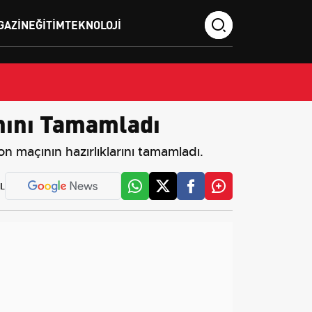
GAZIN
EĞITIM
TEKNOLOJI
nını Tamamladı
 maçının hazırlıklarını tamamladı.
L