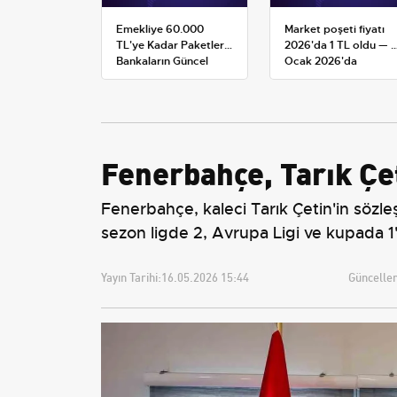
Emekliye 60.000
Market poşeti fiyatı
TL'ye Kadar Paketler:
2026'da 1 TL oldu — 1
Bankaların Güncel
Ocak 2026'da
Promosyon ve Ek
yürürlüğe giren tarife
Avantajları
Fenerbahçe, Tarık Çet
Fenerbahçe, kaleci Tarık Çetin'in sözl
sezon ligde 2, Avrupa Ligi ve kupada 1'
Yayın Tarihi:
16.05.2026 15:44
Güncellem