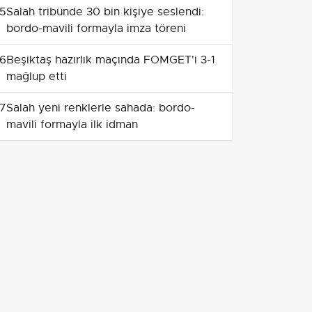
5
Salah tribünde 30 bin kişiye seslendi:
bordo-mavili formayla imza töreni
6
Beşiktaş hazırlık maçında FOMGET'i 3-1
mağlup etti
7
Salah yeni renklerle sahada: bordo-
mavili formayla ilk idman