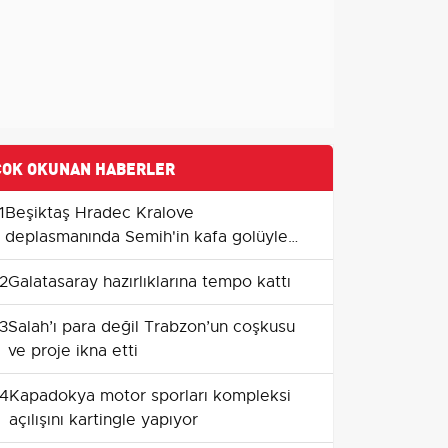
ÇOK OKUNAN HABERLER
1
Beşiktaş Hradec Kralove
deplasmanında Semih'in kafa golüyle
avantaj kazandı
2
Galatasaray hazırlıklarına tempo kattı
3
Salah’ı para değil Trabzon’un coşkusu
ve proje ikna etti
4
Kapadokya motor sporları kompleksi
açılışını kartingle yapıyor