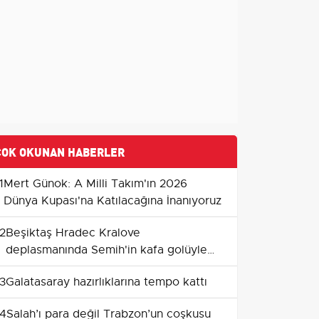
ÇOK OKUNAN HABERLER
1
Mert Günok: A Milli Takım'ın 2026
Dünya Kupası'na Katılacağına İnanıyoruz
2
Beşiktaş Hradec Kralove
deplasmanında Semih'in kafa golüyle
avantaj kazandı
3
Galatasaray hazırlıklarına tempo kattı
4
Salah’ı para değil Trabzon’un coşkusu