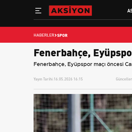
A
SPOR
HABERLER
Fenerbahçe, Eyüpspo
Fenerbahçe, Eyüpspor maçı öncesi Can 
Yayın Tarihi:
16.05.2026 16:15
Güncellem