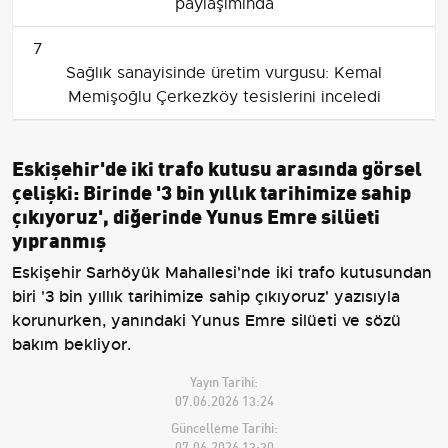
paylaşımında
7
Sağlık sanayisinde üretim vurgusu: Kemal
Memişoğlu Çerkezköy tesislerini inceledi
Eskişehir'de iki trafo kutusu arasında görsel
çelişki: Birinde '3 bin yıllık tarihimize sahip
çıkıyoruz', diğerinde Yunus Emre silüeti
yıpranmış
Eskişehir Sarhöyük Mahallesi'nde iki trafo kutusundan
biri '3 bin yıllık tarihimize sahip çıkıyoruz' yazısıyla
korunurken, yanındaki Yunus Emre silüeti ve sözü
bakım bekliyor.
Yayın Tarihi:
07.06.2026 13:24
Güncelleme Tarihi:
07.06.2026 13:30