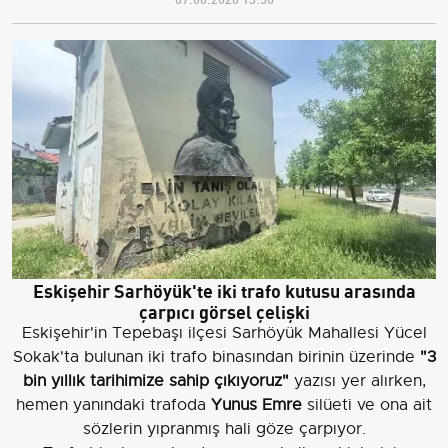
Eskişehir Sarhöyük'te iki trafo kutusu arasında
çarpıcı görsel çelişki
Eskişehir'in Tepebaşı ilçesi Sarhöyük Mahallesi Yücel
Sokak'ta bulunan iki trafo binasından birinin üzerinde
"3
bin yıllık tarihimize sahip çıkıyoruz"
yazısı yer alırken,
hemen yanındaki trafoda
Yunus Emre
silüeti ve ona ait
sözlerin yıpranmış hali göze çarpıyor.