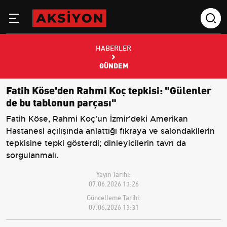
HABERLER
GÜNDEM
Fatih Köse'den Rahmi Koç tepkisi: "Gülenler
de bu tablonun parçası"
Fatih Köse, Rahmi Koç'un İzmir'deki Amerikan
Hastanesi açılışında anlattığı fıkraya ve salondakilerin
tepkisine tepki gösterdi; dinleyicilerin tavrı da
sorgulanmalı.
Yayın Tarihi:
07.06.2026 13:26
Güncelleme Tarihi:
07.06.2026 13:31