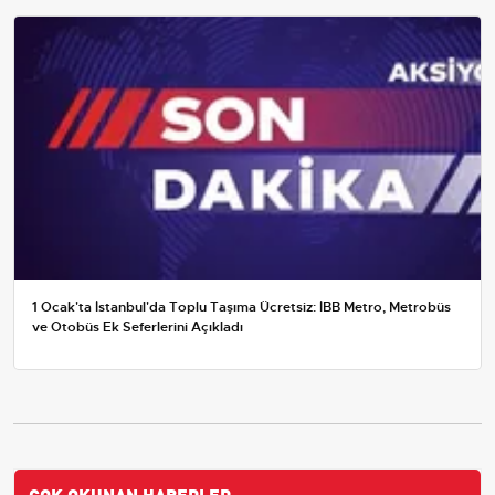
1 Ocak'ta İstanbul'da Toplu Taşıma Ücretsiz: İBB Metro, Metrobüs
ve Otobüs Ek Seferlerini Açıkladı
ÇOK OKUNAN HABERLER