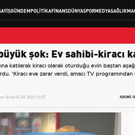
SAYIŞ
GÜNDEM
POLITIKA
FINANS
DÜNYA
SPOR
MEDYA
SAĞLIK
MA
yük şok: Ev sahibi-kiracı ka
na katılarak kiracı olarak oturduğu evin baştan aşağı
u. ‘Kiracı eve zarar verdi, amacı TV programından 
e Tarihi:
04.09.2023 13:07
ABONE O