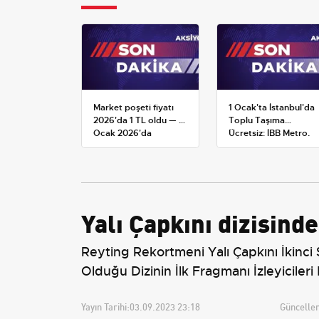
Market poşeti fiyatı
1 Ocak'ta İstanbul'da
2026'da 1 TL oldu — 1
Toplu Taşıma
Ocak 2026'da
Ücretsiz: İBB Metro,
yürürlüğe giren tarife
Metrobüs ve Otobüs
Ek Seferlerini Açıkladı
Yalı Çapkını dizisind
Reyting Rekortmeni Yalı Çapkını İkinci
Olduğu Dizinin İlk Fragmanı İzleyicileri
Yayın Tarihi:
03.09.2023 23:18
Güncellem