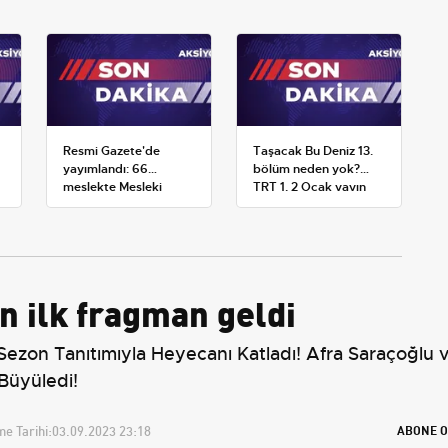
Resmi Gazete'de
Taşacak Bu Deniz 13.
yayımlandı: 66
bölüm neden yok?
meslekte Mesleki
TRT 1, 2 Ocak yayın
Yeterlilik Belgesi
planını değiştirdi
zorunluluğu
en ilk fragman geldi
 Sezon Tanıtımıyla Heyecanı Katladı! Afra Saraçoğlu
 Büyüledi!
e Tarihi:
03.09.2023 23:18
ABONE O