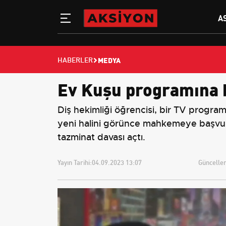
A
MEDYA
HABERLER
Ev Kuşu programına bü
Diş hekimliği öğrencisi, bir TV programı
yeni halini görünce mahkemeye başvurd
tazminat davası açtı.
Yayın Tarihi:
04.09.2023 13:07
Güncellem