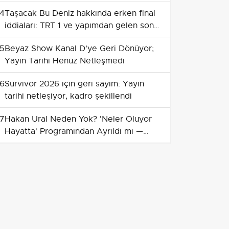
4
Taşacak Bu Deniz hakkında erken final
iddiaları: TRT 1 ve yapımdan gelen son
bilgiler
5
Beyaz Show Kanal D'ye Geri Dönüyor;
Yayın Tarihi Henüz Netleşmedi
6
Survivor 2026 için geri sayım: Yayın
tarihi netleşiyor, kadro şekillendi
7
Hakan Ural Neden Yok? 'Neler Oluyor
Hayatta' Programından Ayrıldı mı —
Son Sağlık Durumu ve Dönüş Tarihi