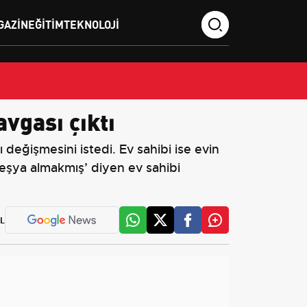
GAZIN
EĞITIM
TEKNOLOJI
vgası çıktı
 değişmesini istedi. Ev sahibi ise evin
eşya almakmış’ diyen ev sahibi
L