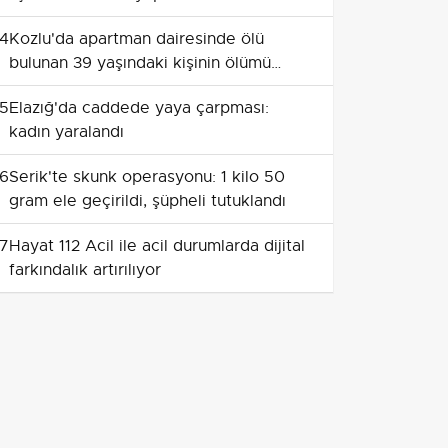
4
Kozlu'da apartman dairesinde ölü
bulunan 39 yaşındaki kişinin ölümü
otopsiye kaldı
5
Elazığ'da caddede yaya çarpması:
kadın yaralandı
6
Serik'te skunk operasyonu: 1 kilo 50
gram ele geçirildi, şüpheli tutuklandı
7
Hayat 112 Acil ile acil durumlarda dijital
farkındalık artırılıyor