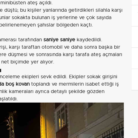
minibüsten ateş açıldı.
 düştü; bu kişiler yanlarında getirdikleri silahla karşı
nlar sokakta bulunan iş yerlerine ve çok sayıda
i belirlenemeyen şahıslar bölgeden kaçtı.
kamerası tarafından
saniye saniye
kaydedildi.
işi, karşı taraftan otomobil ve daha sonra başka bir
yere düşmesi ve sonrasında karşı tarafa ateş açmaları
 net biçimde yer alıyor.
ı
inceleme ekipleri sevk edildi. Ekipler sokak girişini
da boş kovan
toplandı ve mermilerin isabet ettiği iş
enlik kameraları ayrıca detaylı şekilde gözden
şlatıldı.