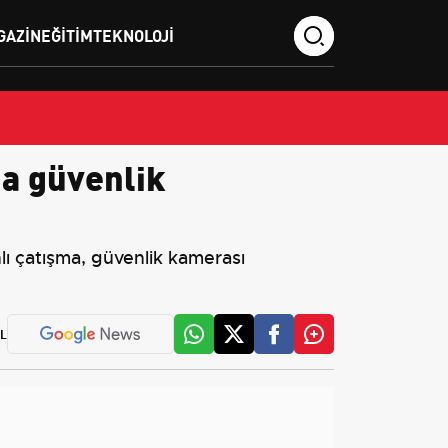
GAZIN
EĞITIM
TEKNOLOJI
ma güvenlik
hlı çatışma, güvenlik kamerası
L