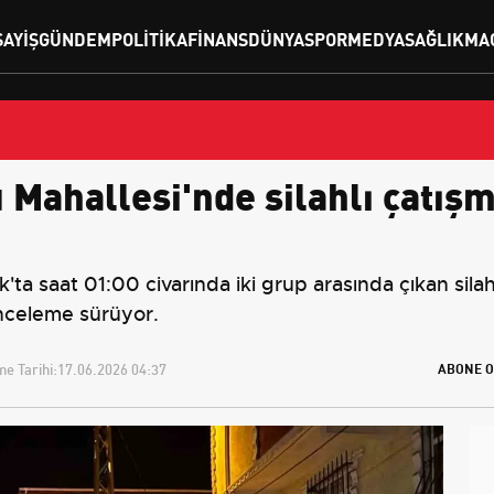
SAYIŞ
GÜNDEM
POLITIKA
FINANS
DÜNYA
SPOR
MEDYA
SAĞLIK
MA
 Mahallesi'nde silahlı çatış
'ta saat 01:00 civarında iki grup arasında çıkan sila
 inceleme sürüyor.
e Tarihi:
17.06.2026 04:37
ABONE O