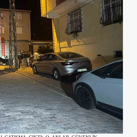
I ÇATIŞMA ÇIKTI: O ANLAR GÜVENLİK