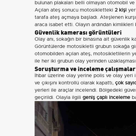
bulunan plakaları belli olmayan otomobil ve 
Açılan ateş sonucu motosikletteki
2 kişi
yere
tarafa ateş açmaya başladı. Ateşlenen kurşu
araca isabet etti. Olayın ardından kimlikler
Güvenlik kamerası görüntüleri
Olay anı, sokağın bir binasına ait güvenlik 
Görüntülerde motosikletli grubun sokağa gir
otomobilden açılan ateş, motosikletlilerin 
ile her iki grubun olay yerinden uzaklaşması
Soruşturma ve inceleme çalışmalar
İhbar üzerine olay yerine polis ve olay yeri 
ve çıkışını kontrollü olarak kapattı,
çok sayı
yerleri ile araçlar incelendi. Bölgedeki güv
geçirildi. Olayla ilgili
geniş çaplı inceleme
ba