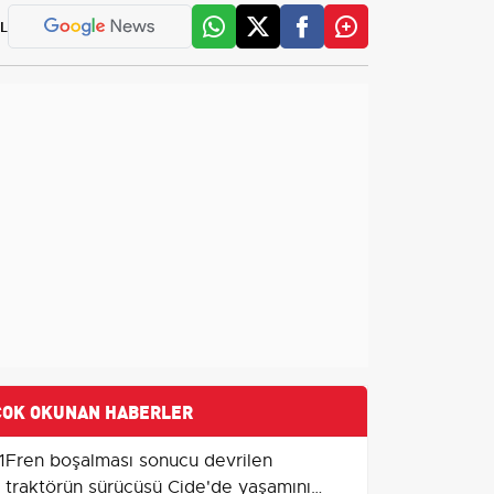
L
ÇOK OKUNAN HABERLER
1
Fren boşalması sonucu devrilen
traktörün sürücüsü Cide'de yaşamını