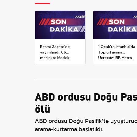
Resmi Gazete'de
1 Ocak'ta İstanbul'da
yayımlandı: 66
Toplu Taşıma
meslekte Mesleki
Ücretsiz: İBB Metro,
Yeterlilik Belgesi
Metrobüs ve Otobüs
zorunluluğu
Ek Seferlerini Açıkladı
ABD ordusu Doğu Pasi
ölü
ABD ordusu Doğu Pasifik’te uyuşturucu ta
arama-kurtarma başlatıldı.