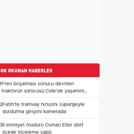
ÇOK OKUNAN HABERLER
1
Fren boşalması sonucu devrilen
traktörün sürücüsü Cide'de yaşamını
yitirdi
2
Fatih'te tramvay hırsızını süpürgeyle
durdurma girişimi kamerada
3
İl emniyet müdürü Osman Elbir dört
ilçede inceleme yaptı