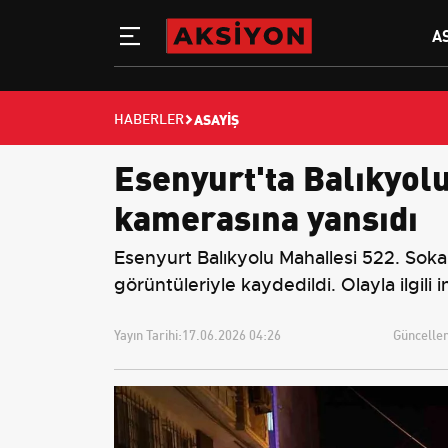
A
ASAYIŞ
HABERLER
Esenyurt'ta Balıkyolu
kamerasına yansıdı
Esenyurt Balıkyolu Mahallesi 522. Sokak
görüntüleriyle kaydedildi. Olayla ilgili
Yayın Tarihi:
17.06.2026 04:26
Güncellem