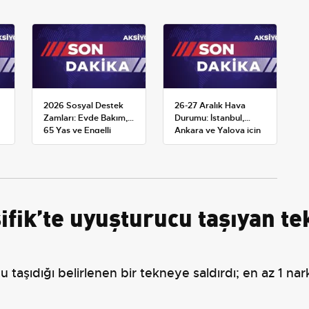
2026 Sosyal Destek
26-27 Aralık Hava
Zamları: Evde Bakım,
Durumu: İstanbul,
65 Yaş ve Engelli
Ankara ve Yalova için
Maaşlarında Yeni
Kar Tahminleri
Tahminler
fik’te uyuşturucu taşıyan tek
şıdığı belirlenen bir tekneye saldırdı; en az 1 narko