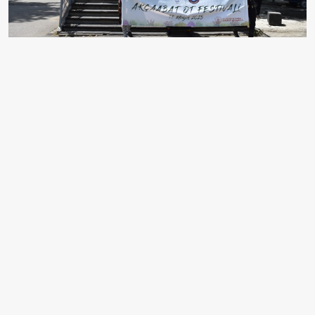
Trabzon'un Akçaabat ilçesinde bu yıl ilk kez "Ot
Festivali" gerçekleştirildi. Akçaabat Belediyesi ve
Akçaabat Halk Eğitimi Merkezi Müdürlüğü işbirliğinde
düzenlenen festival, kortej yürüyüşüyle başladı. Atatürk
Parkı'ndan başlayıp Sahil Parkı'nda sona eren yürüyüşe,
Akçaabat Belediye Başkanı Osman Nuri Ekim, kamu
kurum ve kuruluşlarının temsilcileri ile vatandaşlar
katıldı.