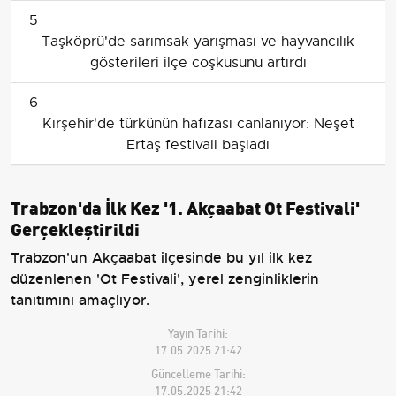
5
Taşköprü'de sarımsak yarışması ve hayvancılık
gösterileri ilçe coşkusunu artırdı
6
Kırşehir'de türkünün hafızası canlanıyor: Neşet
Ertaş festivali başladı
Trabzon'da İlk Kez '1. Akçaabat Ot Festivali'
Gerçekleştirildi
Trabzon'un Akçaabat ilçesinde bu yıl ilk kez
düzenlenen 'Ot Festivali', yerel zenginliklerin
tanıtımını amaçlıyor.
Yayın Tarihi:
17.05.2025 21:42
Güncelleme Tarihi:
17.05.2025 21:42