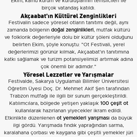
Ekim, kamu kurum ve kuruluşlarının temsilcileri ile
birçok vatandaş katıldı.
Akçaabat'ın Kültürel Zenginlikleri
Festivalin sadece yöresel otların tanıtımı değil, aynı
zamanda bölgenin
doğal zenginlikleri
, mutfak kültürü
ve folklorik değerleriyle dolu bir kültür şöleni olduğunu
belirten Ekim, şöyle konuştu: "Ot Festivali, yerel
değerlerimizi görünür kılmak, Akçaabat'ın tanıtımına
katkı sağlamak ve turizm potansiyelimizi artırmak adına
çok önemli bir adımdır."
Yöresel Lezzetler ve Yarışmalar
Festivalde, Sakarya Uygulamalı Bilimler Üniversitesi
Öğretim Üyesi Doç. Dr. Mehmet Akif Şen tarafından
Trabzon mutfağı ile ilgili bir sunum gerçekleştirildi.
Katılımcılara, bölgede yetişen yaklaşık
100 çeşit ot
kullanılarak hazırlanan yiyecekler ikram edildi.
Etkinlikte düzenlenen
ot yemekleri yarışması
da büyük
ilgi gördü. Yarışmada fındık yaprağından sarma,
karalahana çorbası ve kaygana gibi çeşitli yemekler jüri