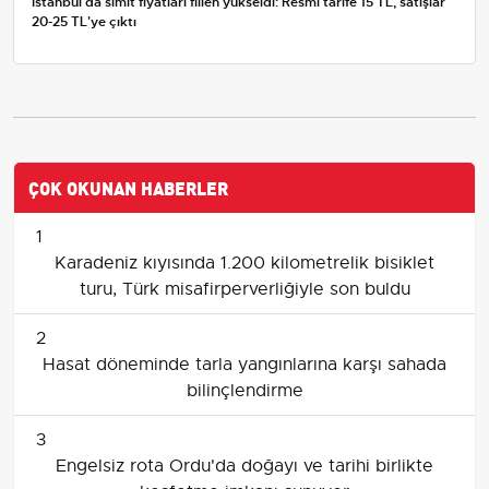
İstanbul'da simit fiyatları fiilen yükseldi: Resmi tarife 15 TL, satışlar
20-25 TL'ye çıktı
ÇOK OKUNAN HABERLER
1
Karadeniz kıyısında 1.200 kilometrelik bisiklet
turu, Türk misafirperverliğiyle son buldu
2
Hasat döneminde tarla yangınlarına karşı sahada
bilinçlendirme
3
Engelsiz rota Ordu'da doğayı ve tarihi birlikte