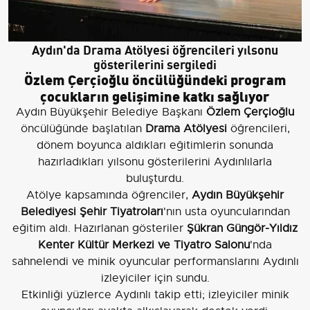
Aydın'da Drama Atölyesi öğrencileri yılsonu
gösterilerini sergiledi
Özlem Çerçioğlu öncülüğündeki program
çocukların gelişimine katkı sağlıyor
Aydın Büyükşehir Belediye Başkanı
Özlem Çerçioğlu
öncülüğünde başlatılan
Drama Atölyesi
öğrencileri,
dönem boyunca aldıkları eğitimlerin sonunda
hazırladıkları yılsonu gösterilerini Aydınlılarla
buluşturdu.
Atölye kapsamında öğrenciler,
Aydın Büyükşehir
Belediyesi Şehir Tiyatroları
'nın usta oyuncularından
eğitim aldı. Hazırlanan gösteriler
Şükran Güngör-Yıldız
Kenter Kültür Merkezi ve Tiyatro Salonu
'nda
sahnelendi ve minik oyuncular performanslarını Aydınlı
izleyiciler için sundu.
Etkinliği yüzlerce Aydınlı takip etti; izleyiciler minik