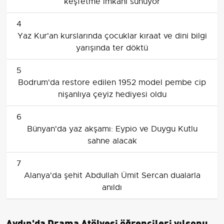
keşfetme imkanı sunuyor
4
Yaz Kur'an kurslarında çocuklar kıraat ve dini bilgi
yarışında ter döktü
5
Bodrum'da restore edilen 1952 model pembe cip
nişanlıya çeyiz hediyesi oldu
6
Bünyan'da yaz akşamı: Eypio ve Duygu Kutlu
sahne alacak
7
Alanya'da şehit Abdullah Ümit Sercan dualarla
anıldı
Aydın'da Drama Atölyesi öğrencileri yılsonu