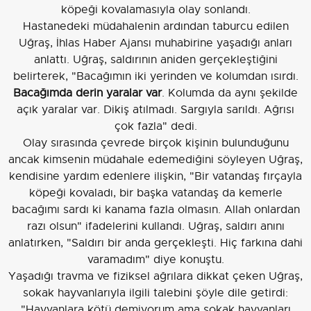
köpeği kovalamasıyla olay sonlandı.
Hastanedeki müdahalenin ardından taburcu edilen
Uğraş, İhlas Haber Ajansı muhabirine yaşadığı anları
anlattı. Uğraş, saldırının aniden gerçekleştiğini
belirterek, "Bacağımın iki yerinden ve kolumdan ısırdı.
Bacağımda derin yaralar var
. Kolumda da aynı şekilde
açık yaralar var. Dikiş atılmadı. Sargıyla sarıldı. Ağrısı
çok fazla" dedi.
Olay sırasında çevrede birçok kişinin bulunduğunu
ancak kimsenin müdahale edemediğini söyleyen Uğraş,
kendisine yardım edenlere ilişkin, "Bir vatandaş fırçayla
köpeği kovaladı, bir başka vatandaş da kemerle
bacağımı sardı ki kanama fazla olmasın. Allah onlardan
razı olsun" ifadelerini kullandı. Uğraş, saldırı anını
anlatırken, "Saldırı bir anda gerçekleşti. Hiç farkına dahi
varamadım" diye konuştu.
Yaşadığı travma ve fiziksel ağrılara dikkat çeken Uğraş,
sokak hayvanlarıyla ilgili talebini şöyle dile getirdi:
"Hayvanlara kötü demiyorum ama sokak hayvanları