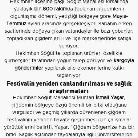
Hekimhan ilçesine bağlı Söğüt Mahallesi kırsalında
yaklaşık
bin 800 rakım
da toplanan çiğdemlerin
olgunlaşma dönemi, yetiştiği bölgeye göre
Mayıs-
Temmuz
ayları arasında gerçekleşiyor. Sabahın erken
saatlerinde doğaya çıkan vatandaşlar ile bazı çobanlar,
topladıkları çiğdemleri il ve ilçe merkezlerinde satışa
sunuyor.
Hekimhan Söğüt'te toplanan ürünler, özellikle
gurbetçiler tarafından yoğun talep görüyor ve
kargoyla
gönderimler
yapılarak aile ekonomilerine katkı
sağlanıyor.
Festivalin yeniden canlandırılması ve sağlık
araştırmaları
Hekimhan Söğüt Mahallesi Muhtarı
İsmail Yaşar
,
çiğdemin bölgeye özgü önemli bir bitki olduğunu
vurguladı ve geçmiş yıllarda düzenlenen çiğdem
festivalinin yeniden hayata geçirilmesi için çalışmalar
yürüttüklerini belirtti. Yaşar, "Çiğdem bölgemize has bir
bitki. Sağlık açısından faydalarıyla ilgili üniversitelerde