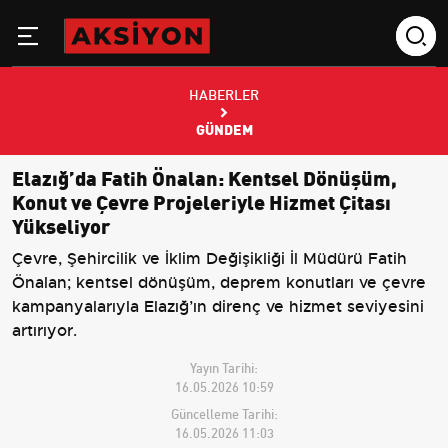
HABERLER
GÜNDEM
Elazığ’da Fatih Önalan: Kentsel Dönüşüm,
Konut ve Çevre Projeleriyle Hizmet Çitası
Yükseliyor
Çevre, Şehircilik ve İklim Değişikliği İl Müdürü Fatih
Önalan; kentsel dönüşüm, deprem konutları ve çevre
kampanyalarıyla Elazığ’ın direnç ve hizmet seviyesini
artırıyor.
Yayın Tarihi:
16.05.2026 10:59
Güncelleme Tarihi:
16.05.2026 11:03