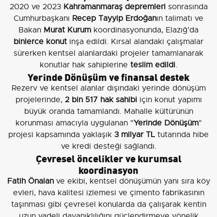
2020 ve 2023
Kahramanmaraş depremleri
sonrasında
Cumhurbaşkanı
Recep Tayyip Erdoğan
ın talimatı ve
Bakan
Murat Kurum
koordinasyonunda, Elazığ’da
binlerce konut
inşa edildi. Kırsal alandaki çalışmalar
sürerken kentsel alanlardaki projeler tamamlanarak
konutlar hak sahiplerine
teslim edildi
.
Yerinde Dönüşüm ve finansal destek
Rezerv ve kentsel alanlar dışındaki yerinde dönüşüm
projelerinde,
2 bin 517 hak sahibi
için konut yapımı
büyük oranda tamamlandı. Mahalle kültürünün
korunması amacıyla uygulanan "
Yerinde Dönüşüm
"
projesi kapsamında yaklaşık
3 milyar TL
tutarında hibe
ve kredi desteği sağlandı.
Çevresel öncelikler ve kurumsal
koordinasyon
Fatih Önalan
ve ekibi, kentsel dönüşümün yanı sıra köy
evleri, hava kalitesi izlemesi ve çimento fabrikasının
taşınması gibi çevresel konularda da çalışarak kentin
uzun vadeli dayanıklılığını güçlendirmeye yönelik