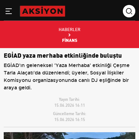
HABERLER
FINANS
EGİAD yaza merhaba etkinliğinde buluştu
EGİAD'ın geleneksel 'Yaza Merhaba' etkinliği Çeşme
Tarla Alaçatı'da düzenlendi; üyeler, Sosyal İlişkiler
Komisyonu organizasyonunda canlı DJ eşliğinde bir
araya geldi.
Yayın Tarihi:
15.06.2026 16:11
Güncelleme Tarihi:
15.06.2026 16:15