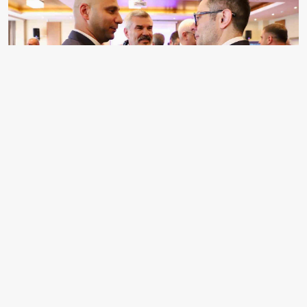
BULGARİSTAN'IN BANSKO KENTİNDE DÜZENLENEN
BALKAN İŞ FORUMU'NUN İKİNCİ GÜN PROGRAMI,
KAMU TEMSİLCİLERİ, İŞ DÜNYASI KURULUŞLARI
VE BÖLGE ÜLKELERİNDEN ÇOK SAYIDA İŞ
İNSANININ KATILIMIYLA GERÇEKLEŞTİRİLDİ.