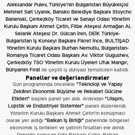
Aleksandar Pulev, Türkiye’nin Bulgaristan Büyükelçisi
Mehmet Sait Uyanık, Bansko Belediye Başkanı Stoycho
Banenski, Çerkezköy Ticaret ve Sanayi Odası Yönetim
Kurulu Başkanı Ahmet Çetin, Flibe Ateşesi Armağan Al,
Selanik Ateşesi Dr. Gülcan İren, DEİK Türkiye-
Bulgaristan İş Konseyi Başkanı Fikret İnce, BULTİŞAD
Yönetim Kurulu Başkanı Burhan Nemutlu, Bulgaristan-
Romanya Ticaret Odası Başkanı Av. Viktor Gugushev,
Çerkezköy TSO Yönetim Kurulu Üyeleri Ufuk Mangır,
Bünyamin Fırat
ile çeşitli iş dünyası temsilcileri katıldı.
Paneller ve değerlendirmeler
Gün programında öncelikle
"Teknoloji ve Yapay
Zekânın Ekonomik Büyüme ve Rekabet Gücüne
Etkileri"
başlıklı panel yer aldı. Ardından
"Ulaşım,
Lojistik ve Endüstriyel Sistemler"
paneli düzenlendi.
Yönetim Kurulu Başkanı Ahmet Çetin’in konuşmacı
olarak yer aldığı
"Balkan İş Birliği"
panelinde bölgesel
ekonomik iş birlikleri ve yatırım fırsatları ele alındı.
Panelde konuşan Oda Başkanı Çetin, Balkan