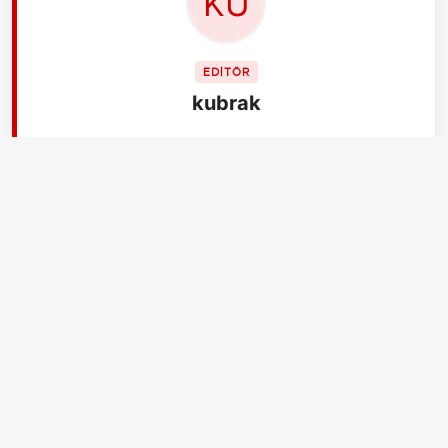
EDİTÖR
kubrak
İLGİLİ HABERLER