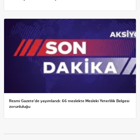
Resmi Gazete'de yayımlandı: 66 meslekte Mesleki Yeterlilik Belgesi
zorunluluğu