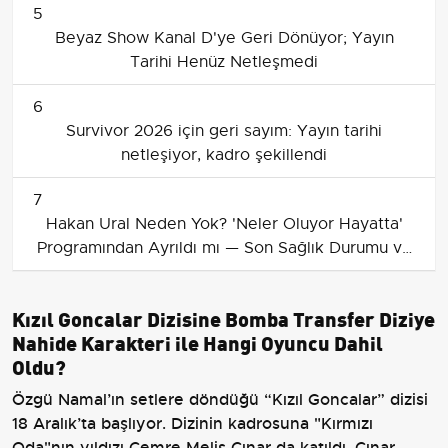
5
Beyaz Show Kanal D'ye Geri Dönüyor; Yayın
Tarihi Henüz Netleşmedi
6
Survivor 2026 için geri sayım: Yayın tarihi
netleşiyor, kadro şekillendi
7
Hakan Ural Neden Yok? 'Neler Oluyor Hayatta'
Programından Ayrıldı mı — Son Sağlık Durumu ve
Dönüş Tarihi
Kızıl Goncalar Dizisine Bomba Transfer Diziye
Nahide Karakteri ile Hangi Oyuncu Dahil
Oldu?
Özgü Namal’ın setlere döndüğü “Kızıl Goncalar” dizisi
18 Aralık’ta başlıyor. Dizinin kadrosuna "Kırmızı
Oda"nın yıldızı Cemre Melis Çınar da katıldı. Çınar,