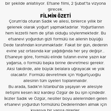
bir şekilde anlatılıyor. Efsane filmi, 2 Şubat’ta vizyona
girecek.
FİLMİN ÖZETİ
Çorum’da oturan Sadık ve ailesi, binlerce yıllık bir
gelenek olarak yoğurt yapmaktadırlar. Yoğurtlarının
hem lezzetli hem de şifalı olduğu söylenmektedir. Bu
efsanevi yoğurdun gizli formülü ise ailenin büyüğü
Dede tarafından korunmaktadır. Fakat bir gün, dedenin
evine yaz ortasında kar yağdığında her şey değişir…
Efsaneye göre, formülü elinde tutanın evine yazın kar
yağarsa, o formülü başka birine devretmesi gerekir.
Aksi takdirde, aile büyük belalara uğrayacak ve yok
olacaktır. Formülü devretmek için Yoğurtçuoğlu
ailesinin tüm üyeleri toplanmalıdır.
Bu arada, Sadık’ın İstanbul’da yaşayan ve ailesiyle
iletişimi kesen ikiz kardeşi Özgür de bu işin içindedir.
İkizler Sadık ve Özgür, nesiller boyu ailelerinden gelen
efsanevi yoğurdun formülünü Dedelerinden almak için
kıyasıya bir yarışa girerler.