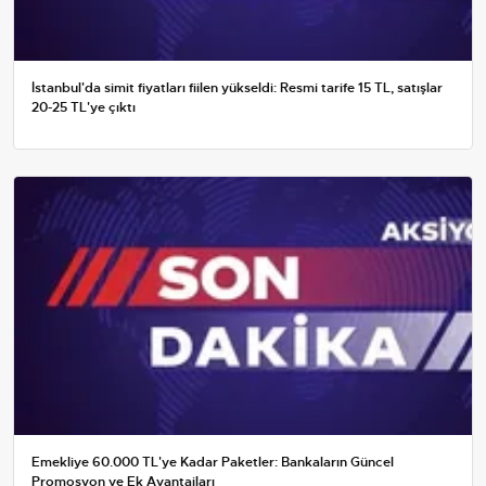
İstanbul'da simit fiyatları fiilen yükseldi: Resmi tarife 15 TL, satışlar
20-25 TL'ye çıktı
Emekliye 60.000 TL'ye Kadar Paketler: Bankaların Güncel
Promosyon ve Ek Avantajları