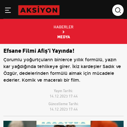
HABERLER
MEDYA
Efsane Filmi Afiş'i Yayında!
Çorumlu yoğurtçuların binlerce yıllık formülü, yazın
kar yağdığında tehlikeye girer. İkiz kardeşler Sadık ve
Özgür, dedelerinden formülü almak için mücadele
ederler. Komik ve maceralı bir film.
Yayın Tarihi:
14.12.2023 17:44
Güncelleme Tarihi:
14.12.2023 17:44