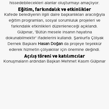
hissedebilecekleri alanlar oluşturmayı amaçlıyor.
Eğitim, farkındalık ve etkinlikler
Kafede belediyenin ilgili daire başkanlıkları aracılığıyla
eğitim programları, sosyal sorumluluk projeleri ve
farkındalık etkinlikleri düzenleneceği açıklandı.
Gülpınar, 'Bütün mesele insanın hayatına
dokunabilmektir' ifadelerini kullandı. Şanlıurfa Çölyak
Dernek Başkanı
Hasan Doğan
da projeye teşekkür
ederek hizmetin çölyaklılar için önemine değindi.
Açılış töreni ve katılımcılar
Konuşmaların ardından Başkan Mehmet Kasım Gülpınar
ve protokol üyeleri tarafından Karabuğday Glutensiz
Kafe’nin açılış kurdelesi kesildi; açılış sonrası kafede
incelemeler yapıldı. Açılışa, Başkan
Mehmet Kasım
Gülpınar
, Büyükşehir Belediyesi Genel Sekreteri
Mithat
Can Kutluca
, Ticaret İl Müdürü
İsmail Akbaş
, Şanlıurfa
Ticaret Borsası Başkanı
Mehmet Kaya
, ŞUSKİ Genel
Müdürü
Emin İzol
, Şanlıurfa Esnaf ve Sanatkârlar
Odaları Birliği Başkanı
İsmail Karacabey
, Şanlıurfa