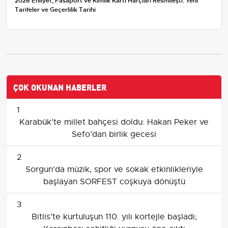
2026 Ehliyet, Pasaport ve Kimlik Kartı Harçları Resmileşti: Yeni
Tarifeler ve Geçerlilik Tarihi
ÇOK OKUNAN HABERLER
1
Karabük’te millet bahçesi doldu: Hakan Peker ve
Sefo’dan birlik gecesi
2
Sorgun'da müzik, spor ve sokak etkinlikleriyle
başlayan SORFEST coşkuya dönüştü
3
Bitlis’te kurtuluşun 110. yılı kortejle başladı;