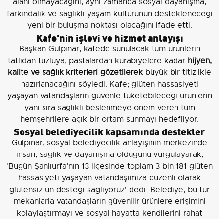
alanı olmayacağını, aynı zamanda sosyal dayanışma,
farkındalık ve sağlıklı yaşam kültürünün destekleneceği
yeni bir buluşma noktası olacağını ifade etti.
Kafe'nin işlevi ve hizmet anlayışı
Başkan Gülpınar, kafede sunulacak tüm ürünlerin
tatlıdan tuzluya, pastalardan kurabiyelere kadar
hijyen,
kalite ve sağlık kriterleri gözetilerek
büyük bir titizlikle
hazırlanacağını söyledi. Kafe; glüten hassasiyeti
yaşayan vatandaşların güvenle tüketebileceği ürünlerin
yanı sıra sağlıklı beslenmeye önem veren tüm
hemşehrilere açık bir ortam sunmayı hedefliyor.
Sosyal belediyecilik kapsamında destekler
Gülpınar, sosyal belediyecilik anlayışının merkezinde
insan, sağlık ve dayanışma olduğunu vurgulayarak,
'Bugün Şanlıurfa’nın 13 ilçesinde toplam 3 bin 181 glüten
hassasiyeti yaşayan vatandaşımıza düzenli olarak
glütensiz un desteği sağlıyoruz' dedi. Belediye, bu tür
mekanlarla vatandaşların güvenilir ürünlere erişimini
kolaylaştırmayı ve sosyal hayatta kendilerini rahat