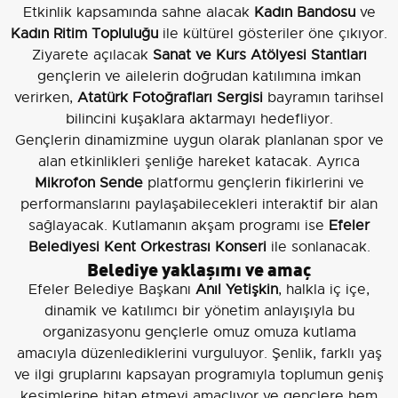
Etkinlik kapsamında sahne alacak
Kadın Bandosu
ve
Kadın Ritim Topluluğu
ile kültürel gösteriler öne çıkıyor.
Ziyarete açılacak
Sanat ve Kurs Atölyesi Stantları
gençlerin ve ailelerin doğrudan katılımına imkan
verirken,
Atatürk Fotoğrafları Sergisi
bayramın tarihsel
bilincini kuşaklara aktarmayı hedefliyor.
Gençlerin dinamizmine uygun olarak planlanan spor ve
alan etkinlikleri şenliğe hareket katacak. Ayrıca
Mikrofon Sende
platformu gençlerin fikirlerini ve
performanslarını paylaşabilecekleri interaktif bir alan
sağlayacak. Kutlamanın akşam programı ise
Efeler
Belediyesi Kent Orkestrası Konseri
ile sonlanacak.
Belediye yaklaşımı ve amaç
Efeler Belediye Başkanı
Anıl Yetişkin
, halkla iç içe,
dinamik ve katılımcı bir yönetim anlayışıyla bu
organizasyonu gençlerle omuz omuza kutlama
amacıyla düzenlediklerini vurguluyor. Şenlik, farklı yaş
ve ilgi gruplarını kapsayan programıyla toplumun geniş
kesimlerine hitap etmeyi amaçlıyor ve gençlere hem