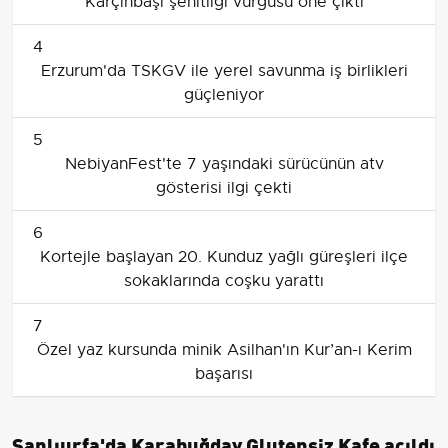
Karçınbaşı şehitliği vurgusu öne çıktı
4
Erzurum'da TSKGV ile yerel savunma iş birlikleri
güçleniyor
5
NebiyanFest'te 7 yaşındaki sürücünün atv
gösterisi ilgi çekti
6
Kortejle başlayan 20. Kunduz yağlı güreşleri ilçe
sokaklarında coşku yarattı
7
Özel yaz kursunda minik Asilhan'ın Kur’an-ı Kerim
başarısı
Şanlıurfa'da Karabuğday Glutensiz Kafe açıldı