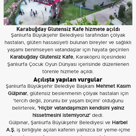
Karabuğday Glutensiz Kafe hizmete açıldı
Şanlıurfa Büyükşehir Belediyesi tarafından çölyak
hastaları, glüten hassasiyeti bulunan bireyler ve sağlıklı
yaşamı benimseyen vatandaşlar için hayata geçirilen
Karabuğday Glutensiz Kafe
, Karaköprü ilçesindeki
Şanlıurfa Çocuk Oyun Dünyası içerisinde düzenlenen
törenle hizmete açıldı.
Açılışta yapılan vurgular
Şanlıurfa Büyükşehir Belediye Başkanı
Mehmet Kasım
Gülpınar
, glütensiz beslenmenin çölyak hastaları için
'tercih değil, zorunlu bir yaşam biçimi' olduğunu
belirterek,
'Hiçbir vatandaşımızın kendisini yalnız
hissetmesini istemiyoruz'
dedi.
Gülpınar, Şanlıurfa Büyükşehir Belediyesi ve
Harbel
A.Ş.
iş birliğiyle açılan kafenin yalnızca bir yeme-içme