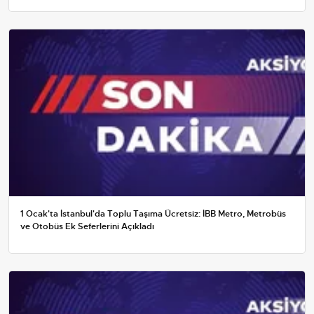
1 Ocak'ta İstanbul'da Toplu Taşıma Ücretsiz: İBB Metro, Metrobüs
ve Otobüs Ek Seferlerini Açıkladı