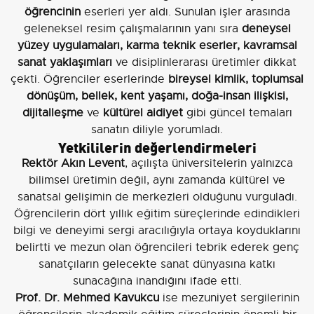
öğrencinin
eserleri yer aldı. Sunulan işler arasında
geleneksel resim çalışmalarının yanı sıra
deneysel
yüzey uygulamaları, karma teknik eserler, kavramsal
sanat yaklaşımları
ve disiplinlerarası üretimler dikkat
çekti. Öğrenciler eserlerinde
bireysel kimlik, toplumsal
dönüşüm, bellek, kent yaşamı, doğa-insan ilişkisi,
dijitalleşme
ve
kültürel aidiyet
gibi güncel temaları
sanatın diliyle yorumladı.
Yetkililerin değerlendirmeleri
Rektör Akın Levent
, açılışta üniversitelerin yalnızca
bilimsel üretimin değil, aynı zamanda kültürel ve
sanatsal gelişimin de merkezleri olduğunu vurguladı.
Öğrencilerin dört yıllık eğitim süreçlerinde edindikleri
bilgi ve deneyimi sergi aracılığıyla ortaya koyduklarını
belirtti ve mezun olan öğrencileri tebrik ederek genç
sanatçıların gelecekte sanat dünyasına katkı
sunacağına inandığını ifade etti.
Prof. Dr. Mehmed Kavukcu
ise mezuniyet sergilerinin