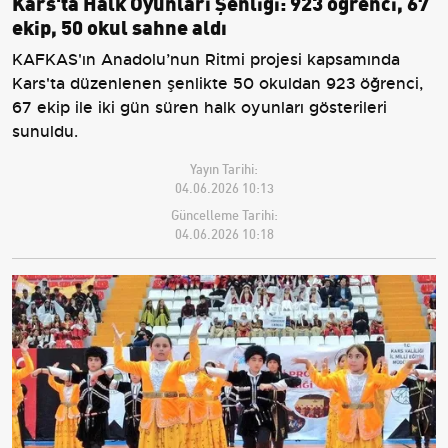
Kars'ta Halk Oyunları Şenliği: 923 öğrenci, 67
ekip, 50 okul sahne aldı
KAFKAS'ın Anadolu’nun Ritmi projesi kapsamında
Kars'ta düzenlenen şenlikte 50 okuldan 923 öğrenci,
67 ekip ile iki gün süren halk oyunları gösterileri
sunuldu.
Yayın Tarihi:
04.06.2026 10:13
Güncelleme Tarihi:
04.06.2026 10:18