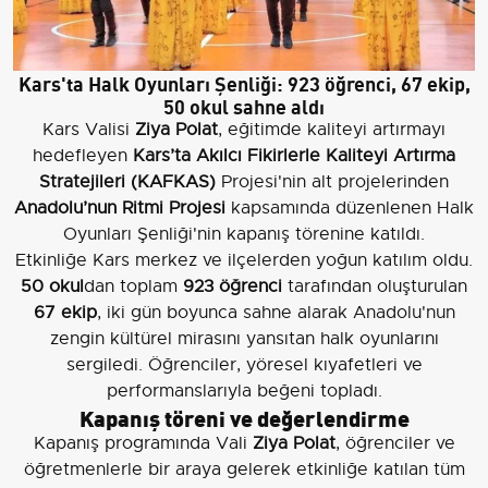
Kars'ta Halk Oyunları Şenliği: 923 öğrenci, 67 ekip,
50 okul sahne aldı
Kars Valisi
Ziya Polat
, eğitimde kaliteyi artırmayı
hedefleyen
Kars’ta Akılcı Fikirlerle Kaliteyi Artırma
Stratejileri (KAFKAS)
Projesi'nin alt projelerinden
Anadolu’nun Ritmi Projesi
kapsamında düzenlenen Halk
Oyunları Şenliği'nin kapanış törenine katıldı.
Etkinliğe Kars merkez ve ilçelerden yoğun katılım oldu.
50 okul
dan toplam
923 öğrenci
tarafından oluşturulan
67 ekip
, iki gün boyunca sahne alarak Anadolu'nun
zengin kültürel mirasını yansıtan halk oyunlarını
sergiledi. Öğrenciler, yöresel kıyafetleri ve
performanslarıyla beğeni topladı.
Kapanış töreni ve değerlendirme
Kapanış programında Vali
Ziya Polat
, öğrenciler ve
öğretmenlerle bir araya gelerek etkinliğe katılan tüm