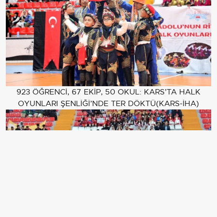
923 ÖĞRENCİ, 67 EKİP, 50 OKUL: KARS’TA HALK
OYUNLARI ŞENLİĞİ’NDE TER DÖKTÜ(KARS-İHA)