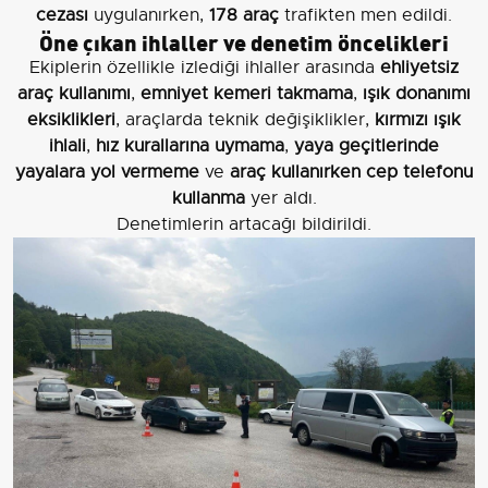
cezası
uygulanırken,
178 araç
trafikten men edildi.
Öne çıkan ihlaller ve denetim öncelikleri
Ekiplerin özellikle izlediği ihlaller arasında
ehliyetsiz
araç kullanımı
,
emniyet kemeri takmama
,
ışık donanımı
eksiklikleri
, araçlarda teknik değişiklikler,
kırmızı ışık
ihlali
,
hız kurallarına uymama
,
yaya geçitlerinde
yayalara yol vermeme
ve
araç kullanırken cep telefonu
kullanma
yer aldı.
Denetimlerin artacağı bildirildi.