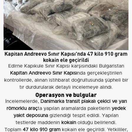
Kapitan Andreevo Sınır Kapısı'nda 47 kilo 910 gram
kokain ele geçirildi
Edirne Kapıkule Sınır Kapısı karşısındaki Bulgaristan
Kapitan Andreevo Sınır Kapısı
nda gerçekleştirilen
kontrollerde, alınan istihbarat doğrultusunda şüpheli bir
tır durdurularak detaylı incelemeye alındı.
Operasyon ve bulgular
İncelemelerde,
Danimarka transit plakalı çekici ve yarı
römorklu araç
ta yapılan aramalarda paketlerin
yedek
yakıt deposuna
gizlendiği tespit edildi. Yapılan
testlerde maddenin
kokain
olduğu belirlendi.
Toplam
47 kilo 910 gram
kokain ele geçirildi. Yetkililer,