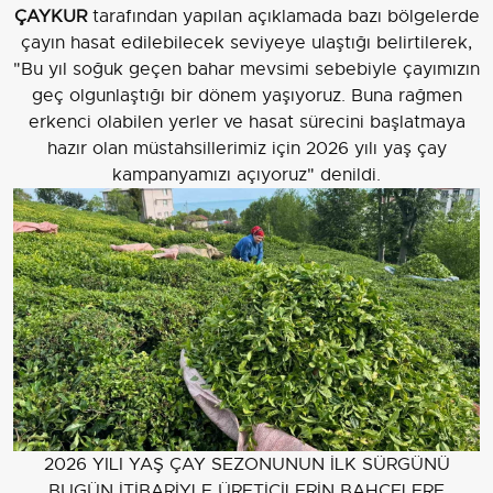
ÇAYKUR
tarafından yapılan açıklamada bazı bölgelerde
çayın hasat edilebilecek seviyeye ulaştığı belirtilerek,
"Bu yıl soğuk geçen bahar mevsimi sebebiyle çayımızın
geç olgunlaştığı bir dönem yaşıyoruz. Buna rağmen
erkenci olabilen yerler ve hasat sürecini başlatmaya
hazır olan müstahsillerimiz için 2026 yılı yaş çay
kampanyamızı açıyoruz" denildi.
2026 YILI YAŞ ÇAY SEZONUNUN İLK SÜRGÜNÜ
BUGÜN İTİBARİYLE ÜRETİCİLERİN BAHÇELERE