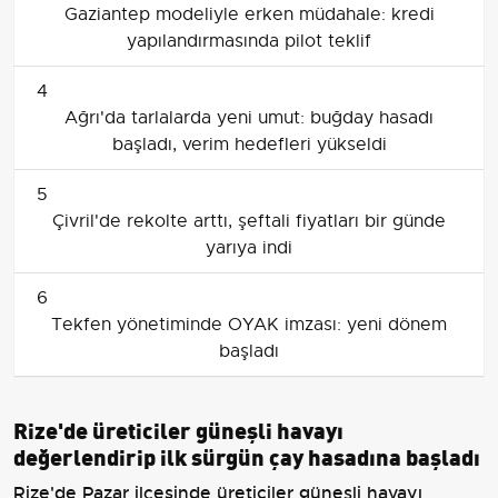
Gaziantep modeliyle erken müdahale: kredi
yapılandırmasında pilot teklif
4
Ağrı'da tarlalarda yeni umut: buğday hasadı
başladı, verim hedefleri yükseldi
5
Çivril'de rekolte arttı, şeftali fiyatları bir günde
yarıya indi
6
Tekfen yönetiminde OYAK imzası: yeni dönem
başladı
Rize'de üreticiler güneşli havayı
değerlendirip ilk sürgün çay hasadına başladı
Rize'de Pazar ilçesinde üreticiler güneşli havayı