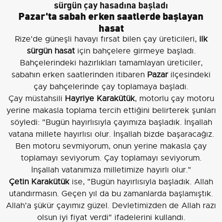
sürgün çay hasadına başladı
Pazar'ta sabah erken saatlerde başlayan
hasat
Rize'de güneşli havayı fırsat bilen çay üreticileri,
ilk
sürgün hasat
için bahçelere girmeye başladı.
Bahçelerindeki hazırlıkları tamamlayan üreticiler,
sabahın erken saatlerinden itibaren
Pazar
ilçesindeki
çay bahçelerinde çay toplamaya başladı.
Çay müstahsili
Hayriye Karakütük
, motorlu çay motoru
yerine makasla toplama tercih ettiğini belirterek şunları
söyledi: "Bugün hayırlısıyla çayımıza başladık. İnşallah
vatana millete hayırlısı olur. İnşallah bizde başaracağız.
Ben motoru sevmiyorum, onun yerine makasla çay
toplamayı seviyorum. Çay toplamayı seviyorum.
İnşallah vatanımıza milletimize hayırlı olur."
Çetin Karakütük
ise, "Bugün hayırlısıyla başladık. Allah
utandırmasın. Geçen yıl da bu zamanlarda başlamıştık.
Allah’a şükür çayımız güzel. Devletimizden de Allah razı
olsun iyi fiyat verdi" ifadelerini kullandı.