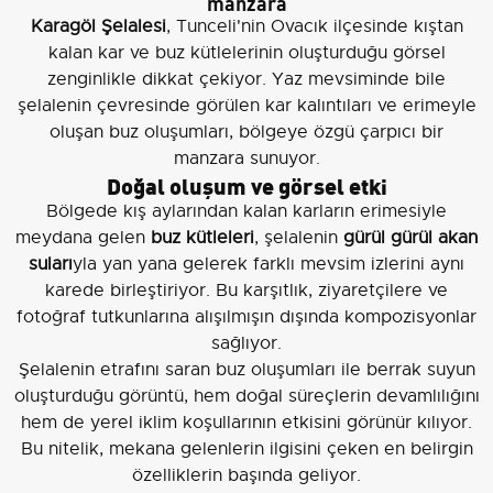
manzara
Karagöl Şelalesi
, Tunceli'nin Ovacık ilçesinde kıştan
kalan kar ve buz kütlelerinin oluşturduğu görsel
zenginlikle dikkat çekiyor. Yaz mevsiminde bile
şelalenin çevresinde görülen kar kalıntıları ve erimeyle
oluşan buz oluşumları, bölgeye özgü çarpıcı bir
manzara sunuyor.
Doğal oluşum ve görsel etki
Bölgede kış aylarından kalan karların erimesiyle
meydana gelen
buz kütleleri
, şelalenin
gürül gürül akan
suları
yla yan yana gelerek farklı mevsim izlerini aynı
karede birleştiriyor. Bu karşıtlık, ziyaretçilere ve
fotoğraf tutkunlarına alışılmışın dışında kompozisyonlar
sağlıyor.
Şelalenin etrafını saran buz oluşumları ile berrak suyun
oluşturduğu görüntü, hem doğal süreçlerin devamlılığını
hem de yerel iklim koşullarının etkisini görünür kılıyor.
Bu nitelik, mekana gelenlerin ilgisini çeken en belirgin
özelliklerin başında geliyor.