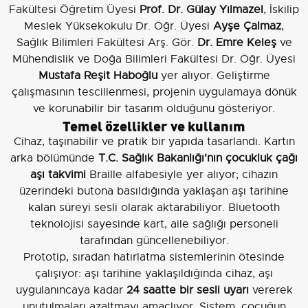
Fakültesi Öğretim Üyesi
Prof. Dr. Gülay Yılmazel
, İskilip
Meslek Yüksekokulu Dr. Öğr. Üyesi
Ayşe Çalmaz
,
Sağlık Bilimleri Fakültesi Arş. Gör.
Dr. Emre Keleş
ve
Mühendislik ve Doğa Bilimleri Fakültesi Dr. Öğr. Üyesi
Mustafa Reşit Haboğlu
yer alıyor. Geliştirme
çalışmasının tescillenmesi, projenin uygulamaya dönük
ve korunabilir bir tasarım olduğunu gösteriyor.
Temel özellikler ve kullanım
Cihaz, taşınabilir ve pratik bir yapıda tasarlandı. Kartın
arka bölümünde
T.C. Sağlık Bakanlığı'nın çocukluk çağı
aşı takvimi
Braille alfabesiyle yer alıyor; cihazın
üzerindeki butona basıldığında yaklaşan aşı tarihine
kalan süreyi sesli olarak aktarabiliyor. Bluetooth
teknolojisi sayesinde kart, aile sağlığı personeli
tarafından güncellenebiliyor.
Prototip, sıradan hatırlatma sistemlerinin ötesinde
çalışıyor: aşı tarihine yaklaşıldığında cihaz, aşı
uygulanıncaya kadar
24 saatte bir sesli uyarı
vererek
unutulmaları azaltmayı amaçlıyor. Sistem, çocuğun