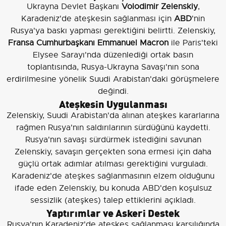
Ukrayna Devlet Başkanı
Volodimir Zelenskiy
,
Karadeniz'de ateşkesin sağlanması için
ABD
'nin
Rusya'ya baskı yapması gerektiğini belirtti. Zelenskiy,
Fransa Cumhurbaşkanı Emmanuel Macron
ile Paris'teki
Elysee Sarayı'nda düzenlediği ortak basın
toplantısında, Rusya-Ukrayna Savaşı'nın sona
erdirilmesine yönelik Suudi Arabistan'daki görüşmelere
değindi.
Ateşkesin Uygulanması
Zelenskiy, Suudi Arabistan'da alınan ateşkes kararlarına
rağmen Rusya'nın saldırılarının sürdüğünü kaydetti.
Rusya'nın savaşı sürdürmek istediğini savunan
Zelenskiy, savaşın gerçekten sona ermesi için daha
güçlü ortak adımlar atılması gerektiğini vurguladı.
Karadeniz'de ateşkes sağlanmasının elzem olduğunu
ifade eden Zelenskiy, bu konuda ABD'den koşulsuz
sessizlik (ateşkes) talep ettiklerini açıkladı.
Yaptırımlar ve Askeri Destek
Rusya'nın Karadeniz'de ateşkes sağlanması karşılığında