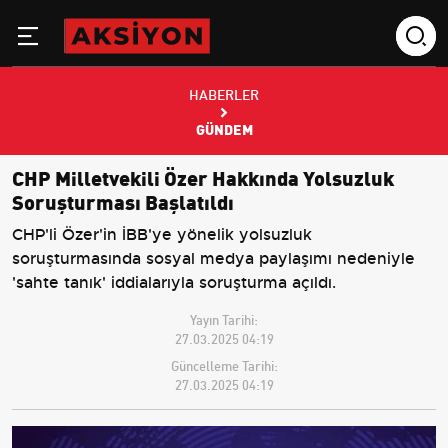
HABERLER
GÜNDEM
CHP Milletvekili Özer Hakkında Yolsuzluk
Soruşturması Başlatıldı
CHP'li Özer'in İBB'ye yönelik yolsuzluk
soruşturmasında sosyal medya paylaşımı nedeniyle
'sahte tanık' iddialarıyla soruşturma açıldı.
Yayın Tarihi:
27.03.2025 04:19
Güncelleme Tarihi:
27.03.2025 04:19