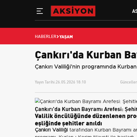
A
YAŞAM
HABERLER
Çankırı'da Kurban Bay
Çankırı Valiliği'nin programında Kurban 
Yayın Tarihi:
26.05.2026 18:10
Güncellem
Çankırı'da Kurban Bayramı Arefesi: Şehit
Valilik öncülüğünde düzenlenen pro
eşliğinde şehitler anıldı
Çankırı Valiliği
tarafından Kurban Bayramı a