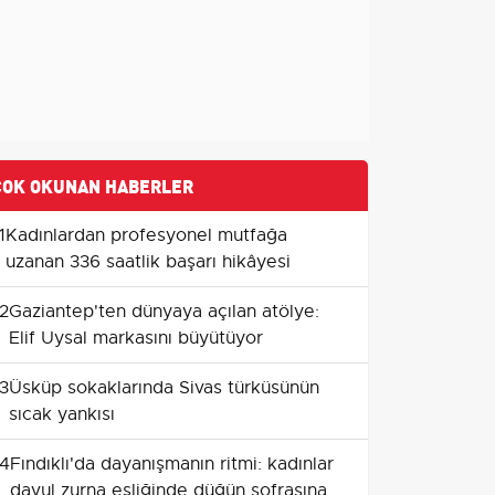
ÇOK OKUNAN HABERLER
1
Kadınlardan profesyonel mutfağa
uzanan 336 saatlik başarı hikâyesi
2
Gaziantep'ten dünyaya açılan atölye:
Elif Uysal markasını büyütüyor
3
Üsküp sokaklarında Sivas türküsünün
sıcak yankısı
4
Fındıklı'da dayanışmanın ritmi: kadınlar
davul zurna eşliğinde düğün sofrasına