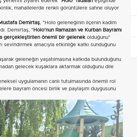
ş yerlerini ziyaret ederek
"Holo" nidaları
eşliğinde
kinlik, mahallelerde renkli görüntülere sahne oluyor
Mustafa Demirtaş
, "Holo geleneğinin ilçenin kadim
dı. Demirtaş, "
Holo'nun Ramazan ve Kurban Bayramı
da gerçekleştirilen önemli bir gelenek
olduğunu"
arı sevindirmek amacıyla etkinliğe katkı sunduğunu
aşarak geleneğin yaşatılmasına katkıda bulunduğunu
rmadan gelecek kuşaklara aktarmak olduğunu dile
eneksel uygulamanın canlı tutulmasında önemli rol
lelere bayram öncesi birlik ve paylaşım duygusunu