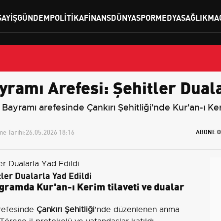
SAYIŞ
GÜNDEM
POLITIKA
FINANS
DÜNYA
SPOR
MEDYA
SAĞLIK
MA
ramı Arefesi: Şehitler Duala
Bayramı arefesinde Çankırı Şehitliği'nde Kur'an-ı Kerim
e Tarihi:
26.05.2026 18:16
ABONE O
ler Dualarla Yad Edildi
gramda Kur'an-ı Kerim tilaveti ve dualar
refesinde
Çankırı Şehitliği
'nde düzenlenen anma