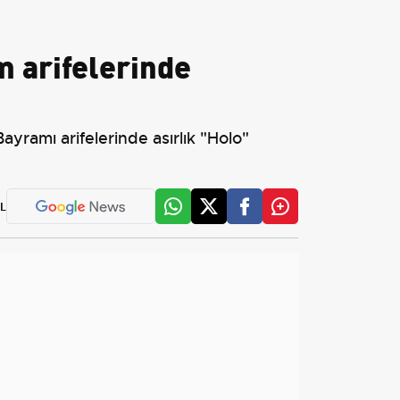
m arifelerinde
yramı arifelerinde asırlık "Holo"
L