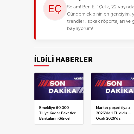
Selam! Ben Elif Çelik, 22 yaşın
Gündem ekibinin en genciyim, 
trendleri, sokak röportajları ve
bayılıyorum!
İLGİLİ HABERLER
Emekliye 60.000
Market poşeti fiyatı
TL'ye Kadar Paketler:
2026'da 1 TL oldu — 1
Bankaların Güncel
Ocak 2026'da
Promosyon ve Ek
yürürlüğe giren tarife
Avantajları