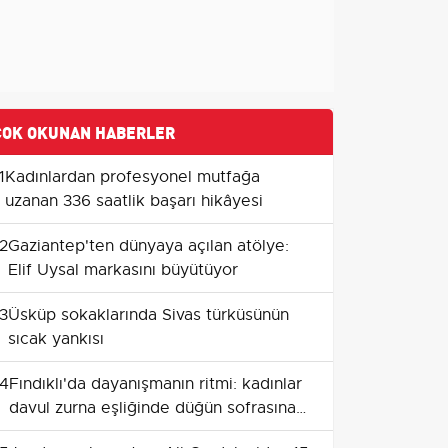
ÇOK OKUNAN HABERLER
1
Kadınlardan profesyonel mutfağa
uzanan 336 saatlik başarı hikâyesi
2
Gaziantep'ten dünyaya açılan atölye:
Elif Uysal markasını büyütüyor
3
Üsküp sokaklarında Sivas türküsünün
sıcak yankısı
4
Fındıklı'da dayanışmanın ritmi: kadınlar
davul zurna eşliğinde düğün sofrasına
taşınıyor