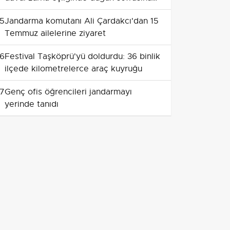
taşınıyor
5
Jandarma komutanı Ali Çardakcı'dan 15
Temmuz ailelerine ziyaret
6
Festival Taşköprü'yü doldurdu: 36 binlik
ilçede kilometrelerce araç kuyruğu
7
Genç ofis öğrencileri jandarmayı
yerinde tanıdı