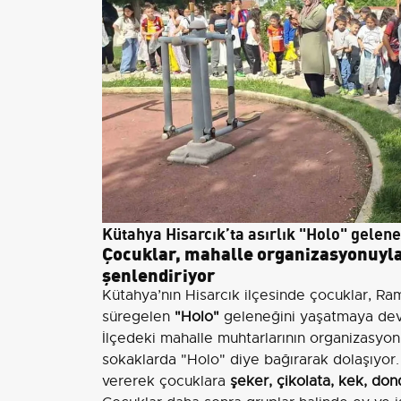
Kütahya Hisarcık’ta asırlık "Holo" gelen
Çocuklar, mahalle organizasyonuyla
şenlendiriyor
Kütahya’nın Hisarcık ilçesinde çocuklar, Ra
süregelen
"Holo"
geleneğini yaşatmaya dev
İlçedeki mahalle muhtarlarının organizasyonu
sokaklarda "Holo" diye bağırarak dolaşıyor
vererek çocuklara
şeker, çikolata, kek, do