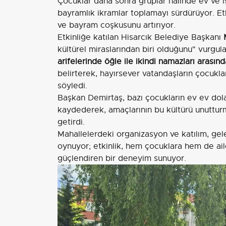
Çocuklar daha sonra gruplar halinde ev ve i
bayramlık ikramlar toplamayı sürdürüyor. Et
ve bayram coşkusunu artırıyor.
Etkinliğe katılan Hisarcık Belediye Başkanı
kültürel miraslarından biri olduğunu" vurgula
arifelerinde öğle ile ikindi namazları arasın
belirterek, hayırsever vatandaşların çocukl
söyledi.
Başkan Demirtaş, bazı çocukların ev ev dol
kaydederek, amaçlarının bu kültürü unuttu
getirdi.
Mahallelerdeki organizasyon ve katılım, gel
oynuyor; etkinlik, hem çocuklara hem de ai
güçlendiren bir deneyim sunuyor.