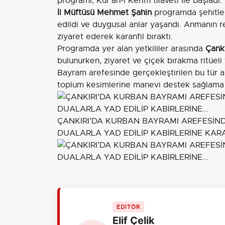
programı, Kur'an-ı Kerim tilaveti ile başladı.
İl Müftüsü Mehmet Şahin
programda şehitler 
edildi ve duygusal anlar yaşandı. Anmanın re
ziyaret ederek karanfil bıraktı.
Programda yer alan yetkililer arasında
Çankı
bulunurken, ziyaret ve çiçek bırakma ritüeli
Bayram arefesinde gerçekleştirilen bu tür a
toplum kesimlerine manevi destek sağlama ve
ÇANKIRI’DA KURBAN BAYRAMI AREFESİ
DUALARLA YAD EDİLİP KABİRLERİNE KARAN
EDİTÖR
Elif Çelik