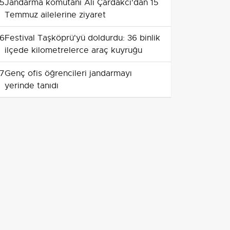
5
Jandarma komutanı Ali Çardakcı'dan 15
Temmuz ailelerine ziyaret
6
Festival Taşköprü'yü doldurdu: 36 binlik
ilçede kilometrelerce araç kuyruğu
7
Genç ofis öğrencileri jandarmayı
yerinde tanıdı