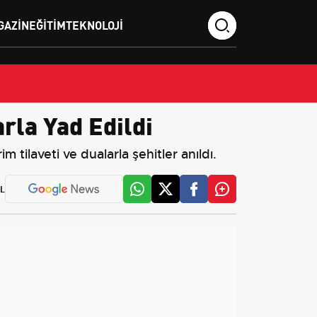
GAZIN
EĞITIM
TEKNOLOJI
rla Yad Edildi
 tilaveti ve dualarla şehitler anıldı.
L