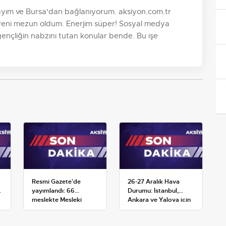
dayım ve Bursa'dan bağlanıyorum. aksiyon.com.tr
yeni mezun oldum. Enerjim süper! Sosyal medya
 gençliğin nabzını tutan konular bende. Bu işe
Resmi Gazete'de
26-27 Aralık Hava
yayımlandı: 66
Durumu: İstanbul,
meslekte Mesleki
Ankara ve Yalova için
Yeterlilik Belgesi
Kar Tahminleri
zorunluluğu