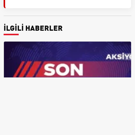
İLGİLİ HABERLER
26-27 Aralık Hava Durumu: İstanbul, Ankara ve Yalova için Kar
Tahminleri