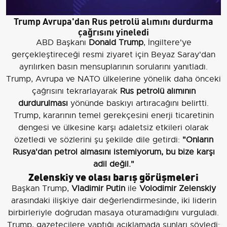
Trump Avrupa'dan Rus petrolü alımını durdurma
çağrısını yineledi
ABD Başkanı
Donald Trump
, İngiltere'ye
gerçekleştireceği resmi ziyaret için Beyaz Saray'dan
ayrılırken basın mensuplarının sorularını yanıtladı.
Trump, Avrupa ve NATO ülkelerine yönelik daha önceki
çağrısını tekrarlayarak
Rus petrolü alımının
durdurulması
yönünde baskıyı artıracağını belirtti.
Trump, kararının temel gerekçesini enerji ticaretinin
dengesi ve ülkesine karşı adaletsiz etkileri olarak
özetledi ve sözlerini şu şekilde dile getirdi:
"Onların
Rusya'dan petrol almasını istemiyorum, bu bize karşı
adil değil."
Zelenskiy ve olası barış görüşmeleri
Başkan Trump,
Vladimir Putin
ile
Volodimir Zelenskiy
arasındaki ilişkiye dair değerlendirmesinde, iki liderin
birbirleriyle doğrudan masaya oturamadığını vurguladı.
Trump, gazetecilere yaptığı açıklamada şunları söyledi: