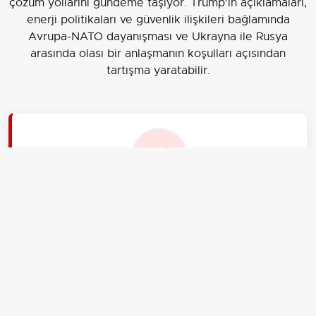
çözüm yollarını gündeme taşıyor. Trump'ın açıklamaları,
enerji politikaları ve güvenlik ilişkileri bağlamında
Avrupa-NATO dayanışması ve Ukrayna ile Rusya
arasında olası bir anlaşmanın koşulları açısından
tartışma yaratabilir.
EDİTÖR
Aksiyon Haber Ajansı
İLGİLİ HABERLER