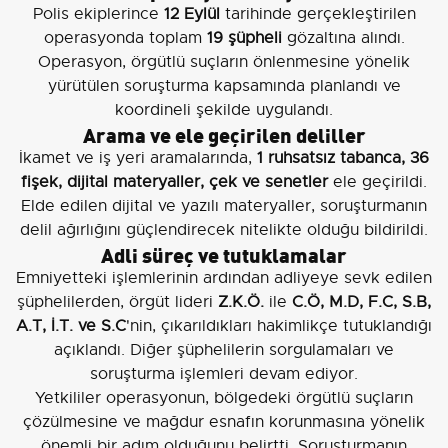
Polis ekiplerince
12 Eylül
tarihinde gerçekleştirilen
operasyonda toplam
19 şüpheli
gözaltına alındı.
Operasyon, örgütlü suçların önlenmesine yönelik
yürütülen soruşturma kapsamında planlandı ve
koordineli şekilde uygulandı.
Arama ve ele geçirilen deliller
İkamet ve iş yeri aramalarında,
1 ruhsatsız tabanca, 36
fişek, dijital materyaller, çek ve senetler
ele geçirildi.
Elde edilen dijital ve yazılı materyaller, soruşturmanın
delil ağırlığını güçlendirecek nitelikte olduğu bildirildi.
Adli süreç ve tutuklamalar
Emniyetteki işlemlerinin ardından adliyeye sevk edilen
şüphelilerden, örgüt lideri
Z.K.Ö.
ile
C.Ö, M.D, F.C, S.B,
A.T, İ.T. ve S.C
'nin, çıkarıldıkları hakimlikçe tutuklandığı
açıklandı. Diğer şüphelilerin sorgulamaları ve
soruşturma işlemleri devam ediyor.
Yetkililer operasyonun, bölgedeki örgütlü suçların
çözülmesine ve mağdur esnafın korunmasına yönelik
önemli bir adım olduğunu belirtti. Soruşturmanın