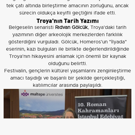
tek çatı altında birleştirme amacının zorluğunu, ancak
sürecin oldukça keyifli geçtiğini ifade etti.
Troya'nın Tarih Yazımı
Belgeselin senaristi
Rıdvan Gölcük
, Troya'daki tarih
yazımının diğer arkeolojik merkezlerden farklılık
gösterdiğini vurguladı. Gölcük, Homeros'un "İlyada"
eserinin, kazı bulguları ile birlikte değerlendirildiğinde
Troya'nın hikayesini anlamak için önemli bir kaynak
olduğunu belirtti.
Festivalin, gençlerin kültürel yaşamlarını zenginleştirme
amacı taşıdığı ve başarılı bir şekilde gerçekleştiği,
katılımcılar arasında paylaşıldı.