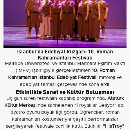
İstanbul'da Edebiyat Rüzgarı: 10. Roman
Kahramanları Festivali
Maltepe Üniversitesi ve İstanbul Marmara Eğitim Vakfı
(İMEV) işbirliğiyle gerçekleştirilen
10. Roman
Kahramanları İstanbul Edebiyat Festivali
, mitoloji ve
edebiyat teması çerçevesinde sona erdi.
Etkinlikte Sanat ve Kültür Buluşması
Üç gün süren festivalin kapanış programında,
Atatürk
Kültür Merkezi
'nde sahnelenen "Troyalılar Geliyor" adlı
tiyatro oyunu büyük ilgi gördü. Öğrenciler, roman
kahramanları kostümleriyle çeşitli performanslar
sergileyerek festivale canlılık kattı. Etkinlik,
"HisTroy"