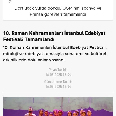
7
Dört uçak yurda döndü: OGM'nin İspanya ve
Fransa görevleri tamamlandı
10. Roman Kahramanları İstanbul Edebiyat
Festivali Tamamlandı
10. Roman Kahramanları İstanbul Edebiyat Festivali,
mitoloji ve edebiyat temasıyla sona erdi ve kültürel
etkinliklerle dolu anlar yaşandı.
Yayın Tarihi:
16.05.2025 18:44
Güncelleme Tarihi:
16.05.2025 18:44