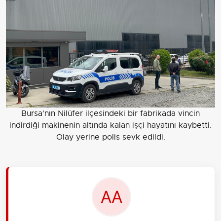
Bursa'nın Nilüfer ilçesindeki bir fabrikada vincin
indirdiği makinenin altında kalan işçi hayatını kaybetti.
Olay yerine polis sevk edildi.