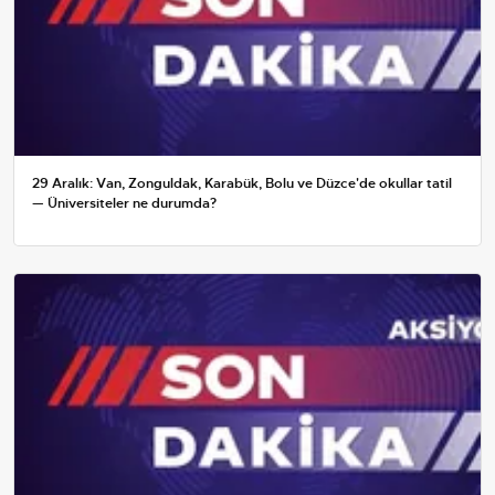
29 Aralık: Van, Zonguldak, Karabük, Bolu ve Düzce'de okullar tatil
— Üniversiteler ne durumda?